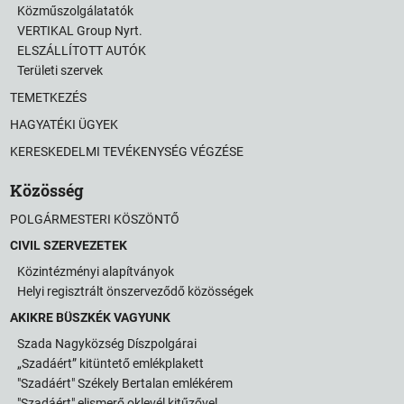
Közműszolgálatatók
VERTIKAL Group Nyrt.
ELSZÁLLÍTOTT AUTÓK
Területi szervek
TEMETKEZÉS
HAGYATÉKI ÜGYEK
KERESKEDELMI TEVÉKENYSÉG VÉGZÉSE
Közösség
POLGÁRMESTERI KÖSZÖNTŐ
CIVIL SZERVEZETEK
Közintézményi alapítványok
Helyi regisztrált önszerveződő közösségek
AKIKRE BÜSZKÉK VAGYUNK
Szada Nagyközség Díszpolgárai
„Szadáért” kitüntető emlékplakett
"Szadáért" Székely Bertalan emlékérem
"Szadáért" elismerő oklevél kitűzővel