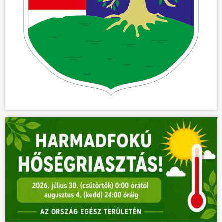
ÖNKORMÁNYZAT
ÜGYINTÉZÉS
KÖZÖSSÉG
HÍREK
VÁLASZTÁSOK