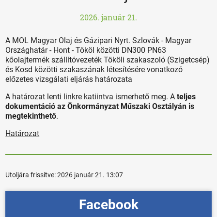
2026. január 21.
A MOL Magyar Olaj és Gázipari Nyrt. Szlovák - Magyar
Országhatár - Hont - Tököl közötti DN300 PN63
kőolajtermék szállítóvezeték Tököli szakaszoló (Szigetcsép)
és Kosd közötti szakaszának létesítésére vonatkozó
előzetes vizsgálati eljárás határozata
A határozat lenti linkre katiintva ismerhető meg. A
teljes
dokumentáció az Önkormányzat Műszaki Osztályán is
megtekinthető
.
Határozat
Utoljára frissítve:
2026 január 21. 13:07
Facebook