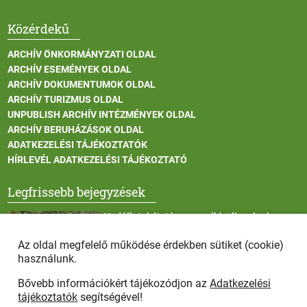
Közérdekű
ARCHÍV ÖNKORMÁNYZATI OLDAL
ARCHÍV ESEMÉNYEK OLDAL
ARCHÍV DOKUMENTUMOK OLDAL
ARCHÍV TURIZMUS OLDAL
UNPUBLISH ARCHÍV INTÉZMÉNYEK OLDAL
ARCHÍV BERUHÁZÁSOK OLDAL
ADATKEZELÉSI TÁJÉKOZTATÓK
HÍRLEVÉL ADATKEZELÉSI TÁJÉKOZTATÓ
Legfrissebb bejegyzések
Vadállatok itatása a rendkívüli melegben
Az oldal megfelelő működése érdekben sütiket (cookie)
használunk.
Bővebb információkért tájékozódjon az
Adatkezelési
Afrikai sertéspestis - kérések a lakosság felé
tájékoztatók
segítségével!