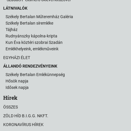
LÁTNIVALÓK
Székely Bertalan Műteremház Galéria
Székely Bertalan síremléke
Tájház
Rudnyánszky kápolna-kripta
Kun Éva köztéri szobrai Szadán
Emlékhelyeink, emlékműveink
EGYHÁZI ÉLET
ÁLLANDÓ RENDEZVÉNYEINK
Székely Bertalan Emlékünnepség
Hősök napja
Idősek napja
Hírek
ÖSSZES
ZÖLD HÍD B.I.G.G. NKFT.
KORONAVÍRUS HÍREK