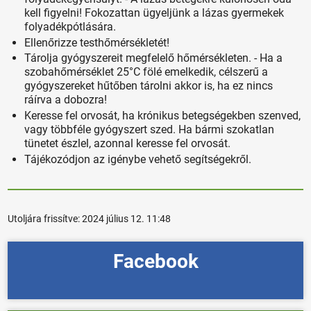
kell figyelni! Fokozattan ügyeljünk a lázas gyermekek
folyadékpótlására.
Ellenőrizze testhőmérsékletét!
Tárolja gyógyszereit megfelelő hőmérsékleten. - Ha a
szobahőmérséklet 25°C fölé emelkedik, célszerű a
gyógyszereket hűtőben tárolni akkor is, ha ez nincs
ráírva a dobozra!
Keresse fel orvosát, ha krónikus betegségekben szenved,
vagy többféle gyógyszert szed. Ha bármi szokatlan
tünetet észlel, azonnal keresse fel orvosát.
Tájékozódjon az igénybe vehető segítségekről.
Utoljára frissítve:
2024 július 12. 11:48
Facebook