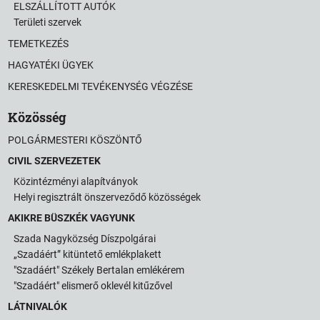
ELSZÁLLÍTOTT AUTÓK
Területi szervek
TEMETKEZÉS
HAGYATÉKI ÜGYEK
KERESKEDELMI TEVÉKENYSÉG VÉGZÉSE
Közösség
POLGÁRMESTERI KÖSZÖNTŐ
CIVIL SZERVEZETEK
Közintézményi alapítványok
Helyi regisztrált önszerveződő közösségek
AKIKRE BÜSZKÉK VAGYUNK
Szada Nagyközség Díszpolgárai
„Szadáért” kitüntető emlékplakett
"Szadáért" Székely Bertalan emlékérem
"Szadáért" elismerő oklevél kitűzővel
LÁTNIVALÓK