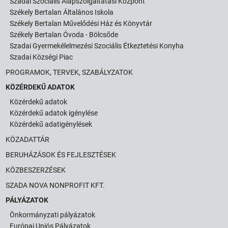
Szadai Szociális Alapszolgáltatási Központ
Székely Bertalan Általános Iskola
Székely Bertalan Művelődési Ház és Könyvtár
Székely Bertalan Óvoda - Bölcsőde
Szadai Gyermekélelmezési Szociális Étkeztetési Konyha
Szadai Községi Piac
PROGRAMOK, TERVEK, SZABÁLYZATOK
KÖZÉRDEKŰ ADATOK
Közérdekű adatok
Közérdekű adatok igénylése
Közérdekű adatigénylések
KÖZADATTÁR
BERUHÁZÁSOK ÉS FEJLESZTÉSEK
KÖZBESZERZÉSEK
SZADA NOVA NONPROFIT KFT.
PÁLYÁZATOK
Önkormányzati pályázatok
Európai Uniós Pályázatok