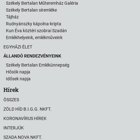
Székely Bertalan Műteremház Galéria
Székely Bertalan síremléke
Tájház
Rudnyánszky kápolna-kripta
Kun Éva köztéri szobrai Szadán
Emlékhelyeink, emlékműveink
EGYHÁZI ÉLET
ÁLLANDÓ RENDEZVÉNYEINK
Székely Bertalan Emlékünnepség
Hősök napja
Idősek napja
Hírek
ÖSSZES
ZÖLD HÍD B.I.G.G. NKFT.
KORONAVÍRUS HÍREK
INTERJÚK
SZADA NOVA NKFT.