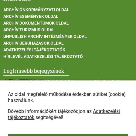
ARCHÍV ÖNKORMÁNYZATI OLDAL
ARCHÍV ESEMÉNYEK OLDAL
ARCHÍV DOKUMENTUMOK OLDAL
ARCHÍV TURIZMUS OLDAL
UNPUBLISH ARCHÍV INTÉZMÉNYEK OLDAL
ARCHÍV BERUHÁZÁSOK OLDAL
ADATKEZELÉSI TÁJÉKOZTATÓK
HÍRLEVÉL ADATKEZELÉSI TÁJÉKOZTATÓ
Legfrissebb bejegyzések
Vadállatok itatása a rendkívüli melegben
Az oldal megfelelő működése érdekben sütiket (cookie)
használunk.
Bővebb információkért tájékozódjon az
Adatkezelési
Afrikai sertéspestis - kérések a lakosság felé
tájékoztatók
segítségével!