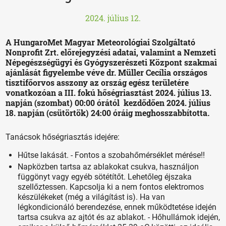
2024. július 12.
A HungaroMet Magyar Meteorológiai Szolgáltató
Nonprofit Zrt. előrejegyzési adatai, valamint a Nemzeti
Népegészségügyi és Gyógyszerészeti Központ szakmai
ajánlását figyelembe véve dr. Müller Cecília országos
tisztifőorvos asszony az ország egész területére
vonatkozóan a III. fokú hőségriasztást 2024. július 13.
napján (szombat) 00:00 órától kezdődően 2024. július
18. napján (csütörtök) 24:00 óráig meghosszabbította
.
Tanácsok hőségriasztás idejére:
Hűtse lakását. - Fontos a szobahőmérséklet mérése!!
Napközben tartsa az ablakokat csukva, használjon
függönyt vagy egyéb sötétítőt. Lehetőleg éjszaka
szellőztessen. Kapcsolja ki a nem fontos elektromos
készülékeket (még a világítást is). Ha van
légkondicionáló berendezése, ennek működtetése idején
tartsa csukva az ajtót és az ablakot. - Hőhullámok idején,