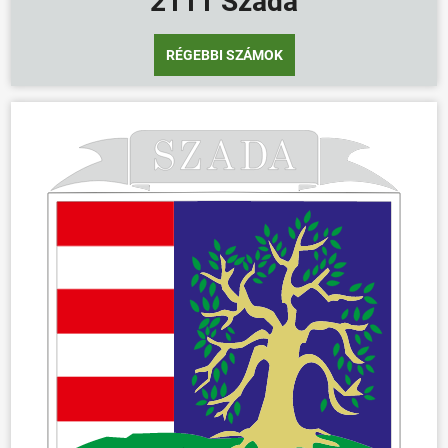
2111 Szada
RÉGEBBI SZÁMOK
ÖNKORMÁNYZAT
ÜGYINTÉZÉS
KÖZÖSSÉG
HÍREK
VÁLASZTÁSOK