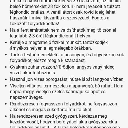
amikor a külső hőmérséklet 35-39 oC közötti, az ideális
belső hőmérséklet 28 fok körüli - nem javasolt a túlzott
légkondicionálás. A ventillátort csak rövid ideig lehet
használni, mivel kiszárítja a szervezetet! Fontos a
fokozott folyadékpótlás!
Ha a fent említettek nem valósíthatók meg, töltsön el
legalább 2-3 órát légkondicionált helyen.
Kerülje a megterhelő fizikai munkát, tartózkodjék
árnyékos helyen a legmelegebb órákban.
Tartsa testhőmérsékletét alacsonyan, és fogyasszon sok
folyadékot, előzze meg a kiszáradást.
Gyakran zuhanyozzon/fürödjön langyos vagy hideg
vízzel akár többször is.
Használjon vizes borogatást, hűtse lábát langyos vízben.
Viseljen világos, természetes alapanyagú, bő ruhát. Ha a
napra megy, viseljen széles karimájú kalapot és
napszemüveget.
Rendszeresen fogyasszon folyadékot, ne fogyasszon
alkohol és magas cukortartalmú italokat.
Ha rendszeresen szed gyógyszert, kérdezze meg
kezelőorvosát, hogyan befolyásolják a gyógyszerek a
folyadékegyensúlyt. - A lázas betegekre különösen oda