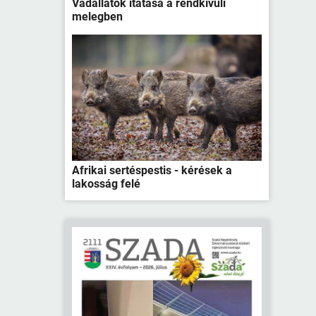
Vadállatok itatása a rendkívüli
melegben
Afrikai sertéspestis - kérések a
lakosság felé