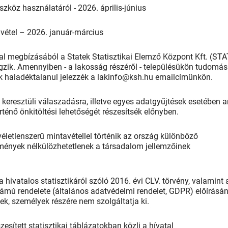
zköz használatáról - 2026. április-június
vétel – 2026. január-március
tal megbízásából a Statek Statisztikai Elemző Központ Kft. (ST
végzik. Amennyiben - a lakosság részéről - településükön tudomá
jük haladéktalanul jelezzék a lakinfo@ksh.hu emailcímünkön.
keresztüli válaszadásra, illetve egyes adatgyűjtések esetében a
ténő önkitöltési lehetőségét részesítsék előnyben.
véletlenszerű mintavétellel történik az ország különböző
dmények nélkülözhetetlenek a társadalom jellemzőinek
a hivatalos statisztikáról szóló 2016. évi CLV. törvény, valamint 
mú rendelete (általános adatvédelmi rendelet, GDPR) előírásá
k, személyek részére nem szolgáltatja ki.
sített statisztikai táblázatokban közli a hívatal