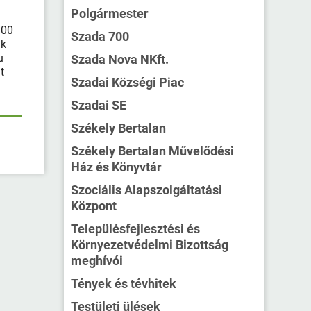
Polgármester
:00
Szada 700
ak
u
Szada Nova NKft.
t
Szadai Községi Piac
Szadai SE
Székely Bertalan
Székely Bertalan Művelődési
Ház és Könyvtár
Szociális Alapszolgáltatási
Központ
Településfejlesztési és
Környezetvédelmi Bizottság
meghívói
Tények és tévhitek
Testületi ülések