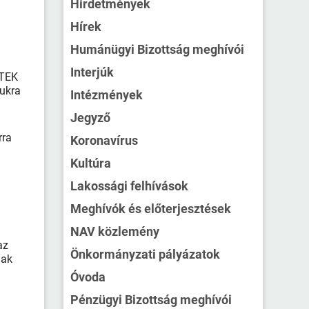
Hirdetmények
Hírek
Humánügyi Bizottság meghívói
Interjúk
ATEK
sukra
Intézmények
Jegyző
rra
Koronavírus
Kultúra
Lakossági felhívások
Meghívók és előterjesztések
NAV közlemény
az
Önkormányzati pályázatok
nak
Óvoda
Pénzügyi Bizottság meghívói