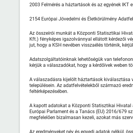
2003 Felmérés a háztartások és az egyének IKT es
2154 Európai Jövedelmi és Életkörülmény Adatfel
Az összeírói munkát a Központi Statisztikai Hiva
Kft.) fényképes igazolvánnyal ellátott kérdezői 
jut, hogy a KSH nevében visszaélés történik, kér
Adatszolgáltatóinknak lehetőségük van telefonon 
kérjük a válaszadókat, hogy a kérdőívek weben tör
A válaszadásra kijelölt háztartások kiválasztása 
településein. Az adatfelvételekből származó ere
feltérképezésében.
A kapott adatokat a Központi Statisztikai Hivatal 
Európai Parlament és a Tanács (EU) 2016/679 szá
megfelelően bizalmasan kezeli, azokat más szerve
Az eredményeket név és egyedi adatok nélkül, össze