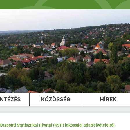
INTÉZÉS
KÖZÖSSÉG
HÍREK
özponti Statisztikai Hivatal (KSH) lakossági adatfelvételeiről