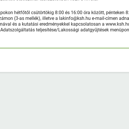
kon hétfőtől csütörtökig 8:00 és 16:00 óra között, pénteken 8
zámon (3-as mellék), illetve a lakinfo@ksh.hu e-mail-címen adn
tanával és a kutatási eredményekkel kapcsolatosan a www.ksh.h
k/Adatszolgáltatás teljesítése/Lakossági adatgyűjtések menüpon