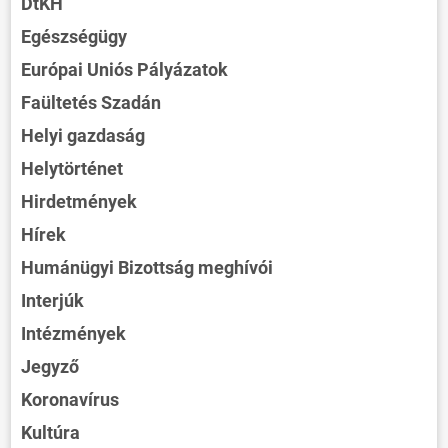
DtKH
Egészségügy
Európai Uniós Pályázatok
Faültetés Szadán
Helyi gazdaság
Helytörténet
Hirdetmények
Hírek
Humánügyi Bizottság meghívói
Interjúk
Intézmények
Jegyző
Koronavírus
Kultúra