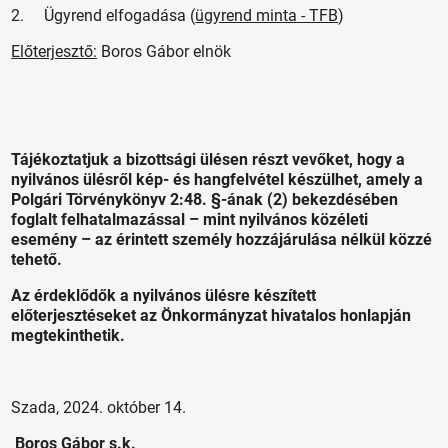
2. Ügyrend elfogadása (
ügyrend minta - TFB
)
Előterjesztő:
Boros Gábor elnök
Tájékoztatjuk a bizottsági ülésen részt vevőket, hogy a
nyilvános ülésről kép- és hangfelvétel készülhet, amely a
Polgári Törvénykönyv 2:48. §-ának (2) bekezdésében
foglalt felhatalmazással – mint nyilvános közéleti
esemény – az érintett személy hozzájárulása nélkül közzé
tehető.
Az érdeklődők a nyilvános ülésre készített
előterjesztéseket az Önkormányzat hivatalos honlapján
megtekinthetik.
Szada, 2024. október 14.
Boros Gábor s.k.