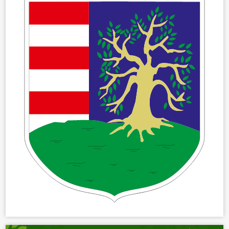
ÖNKORMÁNYZAT
ÜGYINTÉZÉS
KÖZÖSSÉG
HÍREK
VÁLASZTÁSOK