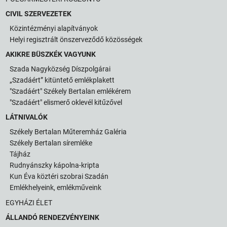
CIVIL SZERVEZETEK
Közintézményi alapítványok
Helyi regisztrált önszerveződő közösségek
AKIKRE BÜSZKÉK VAGYUNK
Szada Nagyközség Díszpolgárai
„Szadáért” kitüntető emlékplakett
"Szadáért" Székely Bertalan emlékérem
"Szadáért" elismerő oklevél kitűzővel
LÁTNIVALÓK
Székely Bertalan Műteremház Galéria
Székely Bertalan síremléke
Tájház
Rudnyánszky kápolna-kripta
Kun Éva köztéri szobrai Szadán
Emlékhelyeink, emlékműveink
EGYHÁZI ÉLET
ÁLLANDÓ RENDEZVÉNYEINK