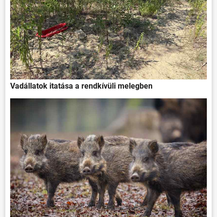
Vadállatok itatása a rendkívüli melegben