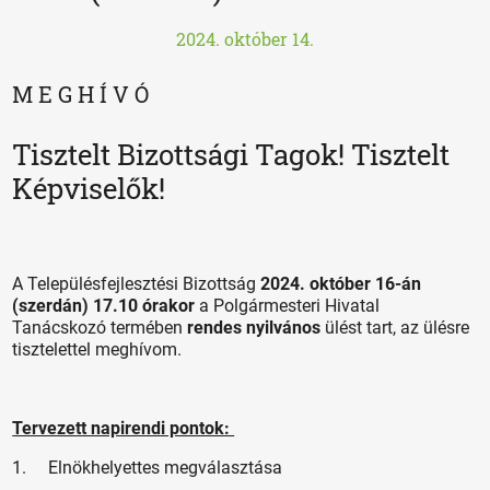
2024. október 14.
M E G H Í V Ó
Tisztelt Bizottsági Tagok! Tisztelt
Képviselők!
A Településfejlesztési Bizottság
2024. október 16-án
(szerdán) 17.10 órakor
a Polgármesteri Hivatal
Tanácskozó termében
rendes nyilvános
ülést tart, az ülésre
tisztelettel meghívom.
Tervezett napirendi pontok:
1. Elnökhelyettes megválasztása