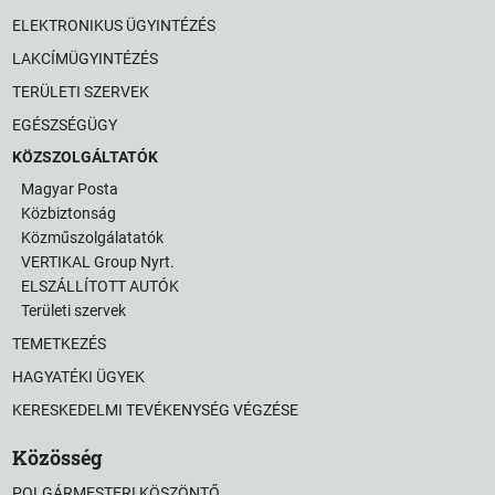
ELEKTRONIKUS ÜGYINTÉZÉS
LAKCÍMÜGYINTÉZÉS
TERÜLETI SZERVEK
EGÉSZSÉGÜGY
KÖZSZOLGÁLTATÓK
Magyar Posta
Közbiztonság
Közműszolgálatatók
VERTIKAL Group Nyrt.
ELSZÁLLÍTOTT AUTÓK
Területi szervek
TEMETKEZÉS
HAGYATÉKI ÜGYEK
KERESKEDELMI TEVÉKENYSÉG VÉGZÉSE
Közösség
POLGÁRMESTERI KÖSZÖNTŐ