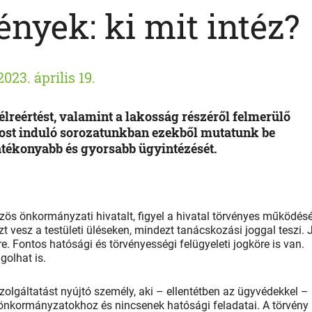
ények: ki mit intéz?
2023. április 19.
lreértést, valamint a lakosság részéről felmerülő
Most induló sorozatunkban ezekből mutatunk be
atékonyabb és gyorsabb ügyintézését.
özös önkormányzati hivatalt, figyel a hivatal törvényes működésé
szt vesz a testületi üléseken, mindezt tanácskozási joggal teszi. 
e. Fontos hatósági és törvényességi felügyeleti jogköre is van.
golhat is.
zolgáltatást nyújtó személy, aki – ellentétben az ügyvédekkel –
önkormányzatokhoz és nincsenek hatósági feladatai. A törvény