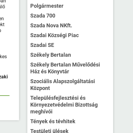
ban
Polgármester
ülő
Szada 700
en
kt
Szada Nova NKft.
b
Szadai Községi Piac
Szadai SE
Székely Bertalan
ékes
Székely Bertalan Művelődési
Ház és Könyvtár
zaki
Szociális Alapszolgáltatási
Központ
Településfejlesztési és
Környezetvédelmi Bizottság
meghívói
Tények és tévhitek
Testületi ülések