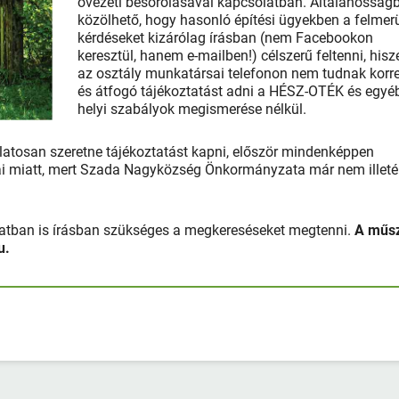
övezeti besorolásával kapcsolatban. Általánosság
közölhető, hogy hasonló építési ügyekben a felmer
kérdéseket kizárólag írásban (nem Facebookon
keresztül, hanem e-mailben!) célszerű feltenni, hisz
az osztály munkatársai telefonon nem tudnak korre
és átfogó tájékoztatást adni a HÉSZ-OTÉK és egyé
helyi szabályok megismerése nélkül.
atosan szeretne tájékoztatást kapni, először mindenképpen
lyai miatt, mert Szada Nagyközség Önkormányzata már nem illet
olatban is írásban szükséges a megkereséseket megtenni.
A műs
hu.