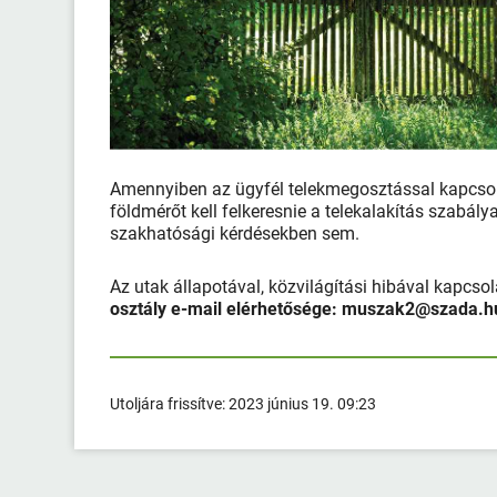
Amennyiben az ügyfél telekmegosztással kapcsol
földmérőt kell felkeresnie a telekalakítás szabá
szakhatósági kérdésekben sem.
Az utak állapotával, közvilágítási hibával kapcs
osztály e-mail elérhetősége: muszak2@szada.
Utoljára frissítve:
2023 június 19. 09:23