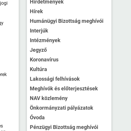
Hirdetmények
jogi
Hírek
Humánügyi Bizottság meghívói
gy
Interjúk
Intézmények
Jegyző
Koronavírus
Kultúra
erek
Lakossági felhívások
Meghívók és előterjesztések
NAV közlemény
Önkormányzati pályázatok
Óvoda
és
Pénzügyi Bizottság meghívói