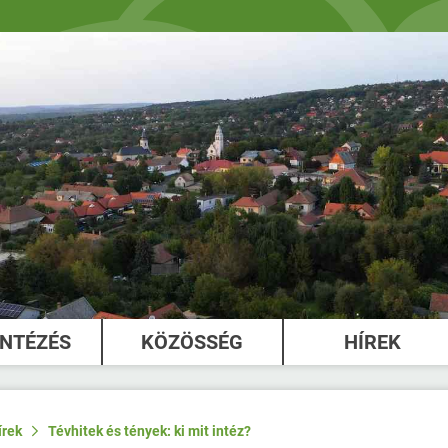
INTÉZÉS
KÖZÖSSÉG
HÍREK
írek
Tévhitek és tények: ki mit intéz?