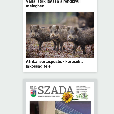
Vadállatok itatása a rendkívüli
melegben
Afrikai sertéspestis - kérések a
lakosság felé