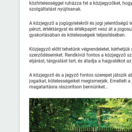
közhitelességgel ruházza fel a közjegyzőket, hogy
szolgáltatást nyújtsanak.
A közjegyző a jogügyletekről és jogi jelentőségű té
pénzt, értéktárgyat és értékpapírt vesz át a jogosu
gyakorlásában és kötelességeik teljesítésében.
Közjegyző előtt tehetünk végrendeletet, kérhetjük 
szerződéseinket. Rendkívül fontos a közjegyző sze
eljárást, tárgyalást tart, és átadja a hagyatékot 
A közjegyző és a jegyző fontos szerepet játszik 
jogaikat, kötelességeiket megismerjék. Emellett 
magatartásra rászorítson bennünket…