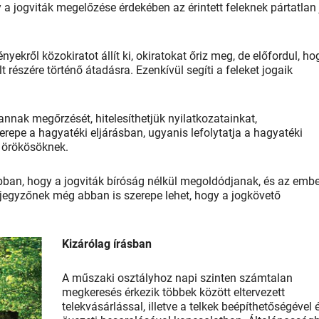
 a jogviták megelőzése érdekében az érintett feleknek pártatlan 
nyekről közokiratot állít ki, okiratokat őriz meg, de előfordul, ho
lt részére történő átadásra. Ezenkívül segíti a feleket jogaik
annak megőrzését, hitelesíthetjük nyilatkozatainkat,
repe a hagyatéki eljárásban, ugyanis lefolytatja a hagyatéki
az örökösöknek.
abban, hogy a jogviták bíróság nélkül megoldódjanak, és az emb
a jegyzőnek még abban is szerepe lehet, hogy a jogkövető
Kizárólag írásban
A műszaki osztályhoz napi szinten számtalan
megkeresés érkezik többek között eltervezett
telekvásárlással, illetve a telkek beépíthetőségével 