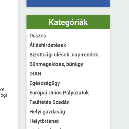
Kategóriák
Összes
Álláshirdetések
Bizottsági ülések, napirendek
Bűnmegelőzés, bűnügy
DtKH
Egészségügy
re.
Európai Uniós Pályázatok
Jogi
Faültetés Szadán
Helyi gazdaság
Helytörténet