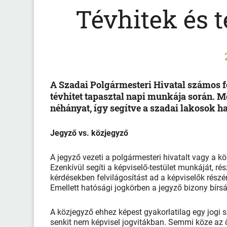
Tévhitek és t
A Szadai Polgármesteri Hivatal számos fé
tévhitet tapasztal napi munkája során. 
néhányat, így segítve a szadai lakosok h
Jegyző vs. közjegyző
A jegyző vezeti a polgármesteri hivatalt vagy a k
Ezenkívül segíti a képviselő-testület munkáját, ré
kérdésekben felvilágosítást ad a képviselők részér
Emellett hatósági jogkörben a jegyző bizony bírsá
A közjegyző ehhez képest gyakorlatilag egy jogi s
senkit nem képvisel jogvitákban. Semmi köze az 