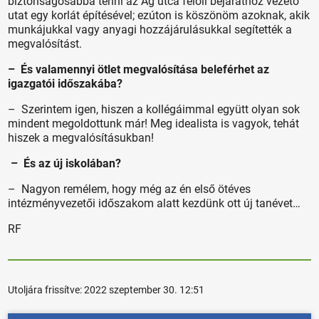
biztonságosabbá tenni az Ág utca felőli bejárathoz vezető
utat egy korlát építésével; ezúton is köszönöm azoknak, akik
munkájukkal vagy anyagi hozzájárulásukkal segítették a
megvalósítást.
– És valamennyi ötlet megvalósítása beleférhet az
igazgatói időszakába?
– Szerintem igen, hiszen a kollégáimmal együtt olyan sok
mindent megoldottunk már! Meg idealista is vagyok, tehát
hiszek a megvalósításukban!
– És az új iskolában?
– Nagyon remélem, hogy még az én első ötéves
intézményvezetői időszakom alatt kezdünk ott új tanévet…
RF
Utoljára frissítve:
2022 szeptember 30. 12:51