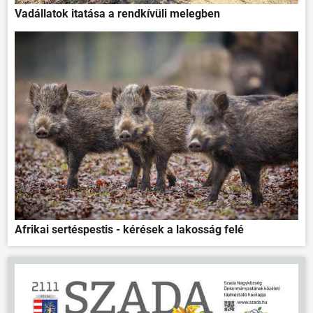
Vadállatok itatása a rendkívüli melegben
Afrikai sertéspestis - kérések a lakosság felé