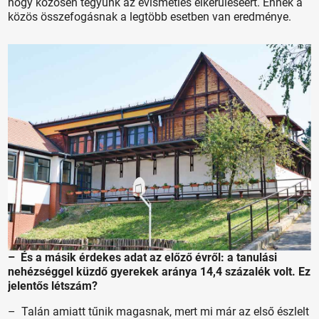
hogy közösen tegyünk az évismétlés elkerüléséért. Ennek a
közös összefogásnak a legtöbb esetben van eredménye.
– És a másik érdekes adat az előző évről: a tanulási
nehézséggel küzdő gyerekek aránya 14,4 százalék volt. Ez
jelentős létszám?
– Talán amiatt tűnik magasnak, mert mi már az első észlelt