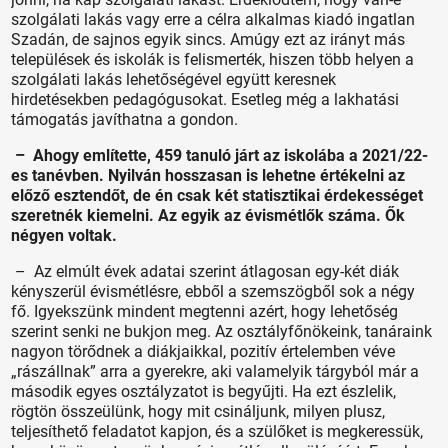
szolgálati lakás vagy erre a célra alkalmas kiadó ingatlan
Szadán, de sajnos egyik sincs. Amúgy ezt az irányt más
települések és iskolák is felismerték, hiszen több helyen a
szolgálati lakás lehetőségével együtt keresnek
hirdetésekben pedagógusokat. Esetleg még a lakhatási
támogatás javíthatna a gondon.
– Ahogy említette, 459 tanuló járt az iskolába a 2021/22-
es tanévben. Nyilván hosszasan is lehetne értékelni az
előző esztendőt, de én csak két statisztikai érdekességet
szeretnék kiemelni. Az egyik az évismétlők száma. Ők
négyen voltak.
– Az elmúlt évek adatai szerint átlagosan egy-két diák
kényszerül évismétlésre, ebből a szemszögből sok a négy
fő. Igyekszünk mindent megtenni azért, hogy lehetőség
szerint senki ne bukjon meg. Az osztályfőnökeink, tanáraink
nagyon törődnek a diákjaikkal, pozitív értelemben véve
„rászállnak” arra a gyerekre, aki valamelyik tárgyból már a
második egyes osztályzatot is begyűjti. Ha ezt észlelik,
rögtön összeülünk, hogy mit csináljunk, milyen plusz,
teljesíthető feladatot kapjon, és a szülőket is megkeressük,