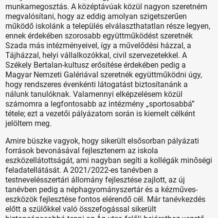
munkamegosztás. A középtávúak közül nagyon szeretném
megvalósítani, hogy az eddig amolyan szigetszerűen
működő iskolánk a település elválaszthatatlan része legyen,
ennek érdekében szorosabb együttműködést szeretnék
Szada más intézményeivel, így a művelődési házzal, a
Tájházzal, helyi vállalkozókkal, civil szervezetekkel. A
Székely Bertalan-kultusz erősítése érdekében pedig a
Magyar Nemzeti Galériával szeretnék együttműködni úgy,
hogy rendszeres évenkénti látogatást biztosítanánk a
nálunk tanulóknak. Valamennyi elképzelésem közül
számomra a legfontosabb az intézmény „sportosabbá”
tétele; ezt a vezetői pályázatom során is kiemelt célként
jelöltem meg.
Amire büszke vagyok, hogy sikerült elsősorban pályázati
források bevonásával fejlesztenem az iskola
eszközellátottságát, ami nagyban segíti a kollégák minőségi
feladatellátását. A 2021/2022-es tanévben a
testnevelésszertári állomány fejlesztése zajlott, az új
tanévben pedig a néphagyományszertár és a kéz­műves­
eszközök fejlesztése fontos elérendő cél. Már tanévkezdés
előtt a szülőkkel való összefogással sikerült