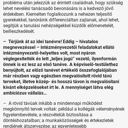
probléma után jelezzük az érintett családnak, hogy szükség
lehet nevelési tanácsadó bevonására is a kedvező jövő
érdekében. Kiemelten foglalkozunk a nehezen teljesítő
gyerekekkel, tanóráink differenciáltan zajlanak, ahol lehet,
segítjük a tanulási nehézségekkel küzdők előmenetelét,
beilleszkedését.
– Térjünk át az idei tanévre! Eddig – hivatalos
megnevezéssel – intézményvezetői feladatokat ellátó
intézményvezető-helyettes volt, most nyáron
véglegesítették és lett „teljes jogú” vezető, ilyenformán
önnek is ez lesz az első tanéve. A képviselő-testülethez
benyújtott, az előző tanévet értékelő összefoglalójában
már részben vagy egészben megvalósított rövid távú
terveket, illetve közép- és hosszú távon is megvalósítani
kívánt elképzeléseket írt le. A mennyiséget látva elég
ambí­ci­ózus vállalás…
– A rövid távúak inkább a mindennapi működést
megkönnyítő tervek voltak: például a kollégák véleményének
figyelembevétele, a részvételük biztosítása a
döntéshozatalban; a munkaközösségek és értekezletek
rendjének átszervezése; az egyenletesebb