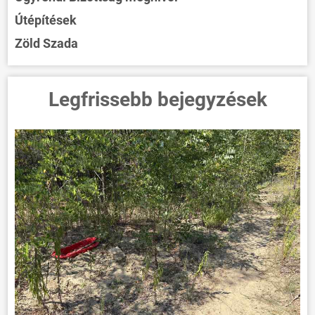
Útépítések
Zöld Szada
Legfrissebb bejegyzések
ÖNKORMÁNYZAT
ÜGYINTÉZÉS
KÖZÖSSÉG
HÍREK
VÁLASZTÁSOK