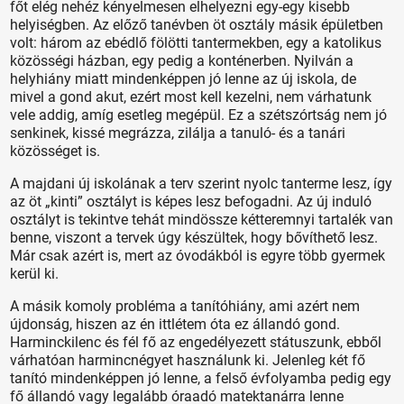
főt elég nehéz kényelmesen elhelyezni egy-egy kisebb
helyiségben. Az előző tanévben öt osztály másik épületben
volt: három az ebédlő fölötti tantermekben, egy a katolikus
közösségi házban, egy pedig a konténerben. Nyilván a
helyhiány miatt mindenképpen jó lenne az új iskola, de
mivel a gond akut, ezért most kell kezelni, nem várhatunk
vele addig, amíg esetleg megépül. Ez a szétszórtság nem jó
senkinek, kissé megrázza, zilálja a tanuló- és a tanári
közösséget is.
A majdani új iskolának a terv szerint nyolc tanterme lesz, így
az öt „kinti” osztályt is képes lesz befogadni. Az új induló
osztályt is tekintve tehát mindössze kétteremnyi tartalék van
benne, viszont a tervek úgy készültek, hogy bővíthető lesz.
Már csak azért is, mert az óvodákból is egyre több gyermek
kerül ki.
A másik komoly probléma a tanítóhiány, ami azért nem
újdonság, hiszen az én ittlétem óta ez állandó gond.
Harminckilenc és fél fő az engedélyezett státuszunk, ebből
várhatóan harmincnégyet használunk ki. Jelenleg két fő
tanító mindenképpen jó lenne, a felső évfolyamba pedig egy
fő állandó vagy legalább óraadó matektanárra lenne