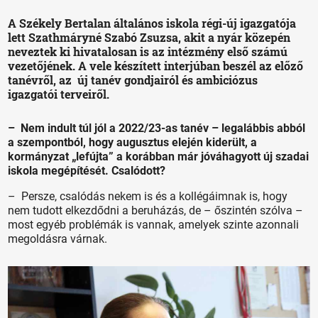
A Székely Bertalan általános iskola régi-új igazgatója
lett Szathmáryné Szabó Zsuzsa, akit a nyár közepén
neveztek ki hivatalosan is az intézmény első számú
vezetőjének. A vele készített interjúban beszél az előző
tanévről, az új tanév gondjairól és ambiciózus
igazgatói terveiről.
– Nem indult túl jól a 2022/23-as tanév – legalábbis abból
a szempontból, hogy augusztus elején kiderült, a
kormányzat „lefújta” a korábban már jóváhagyott új szadai
iskola megépítését. Csalódott?
– Persze, csalódás nekem is és a kollégáimnak is, hogy
nem tudott elkezdődni a beruházás, de – őszintén szólva –
most egyéb problémák is vannak, amelyek szinte azonnali
megoldásra várnak.