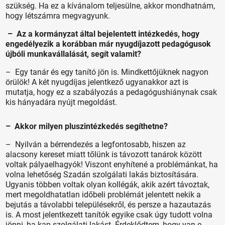
szükség. Ha ez a kívánalom teljesülne, akkor mondhatnám,
hogy létszámra megvagyunk.
– Az a kormányzat által bejelentett intézkedés, hogy
engedélyezik a korábban már nyugdíjazott pedagógusok
újbóli munkavállalását, segít valamit?
– Egy tanár és egy tanító jön is. Mindkettőjüknek nagyon
örülök! A két nyugdíjas jelentkező ugyanakkor azt is
mutatja, hogy ez a szabályozás a pedagógushiánynak csak
kis hányadára nyújt megoldást.
– Akkor milyen pluszintézkedés segíthetne?
– Nyilván a bérrendezés a legfontosabb, hiszen az
alacsony kereset miatt tőlünk is távozott tanárok között
voltak pályaelhagyók! Viszont enyhítené a problémánkat, ha
volna lehetőség Szadán szolgálati lakás biztosítására.
Ugyanis többen voltak olyan kollégák, akik azért távoztak,
mert megoldhatatlan időbeli problémát jelentett nekik a
bejutás a távolabbi településekről, és persze a hazautazás
is. A most jelentkezett tanítók egyike csak úgy tudott volna
jönni, ha kap szolgálati lakást. Érdeklődtem, hogy van-e