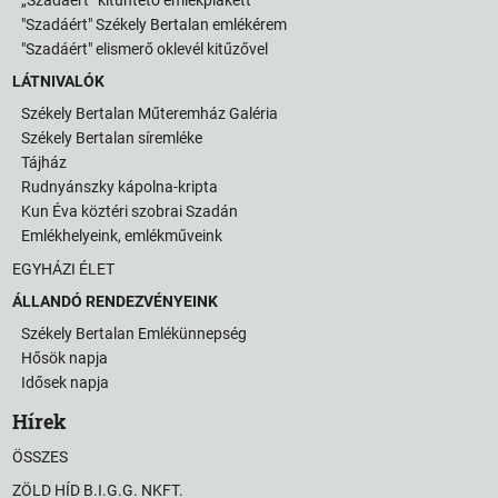
"Szadáért" Székely Bertalan emlékérem
"Szadáért" elismerő oklevél kitűzővel
LÁTNIVALÓK
Székely Bertalan Műteremház Galéria
Székely Bertalan síremléke
Tájház
Rudnyánszky kápolna-kripta
Kun Éva köztéri szobrai Szadán
Emlékhelyeink, emlékműveink
EGYHÁZI ÉLET
ÁLLANDÓ RENDEZVÉNYEINK
Székely Bertalan Emlékünnepség
Hősök napja
Idősek napja
Hírek
ÖSSZES
ZÖLD HÍD B.I.G.G. NKFT.