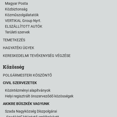
Magyar Posta
Közbiztonság
Közműszolgálatatók
VERTIKAL Group Nyrt.
ELSZÁLLÍTOTT AUTÓK
Területi szervek
TEMETKEZÉS
HAGYATÉKI ÜGYEK
KERESKEDELMI TEVÉKENYSÉG VÉGZÉSE
Közösség
POLGÁRMESTERI KÖSZÖNTŐ
CIVIL SZERVEZETEK
Közintézményi alapítványok
Helyi regisztrált önszerveződő közösségek
AKIKRE BÜSZKÉK VAGYUNK
Szada Nagyközség Díszpolgárai
„Szadáért” kitüntető emlékplakett