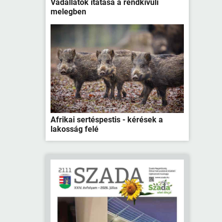
Vadállatok itatása a rendkívüli
melegben
Afrikai sertéspestis - kérések a
lakosság felé