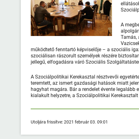
ellátáso
Szociálp
A megbes
alpolgá
Tamás, 
Vazicsek
működtető fenntartó képviselője – a szociális iga
szociálisan rászorult személyek részére biztosít
jellegű, elfogadásra váró Szociális Szolgáltatást
A Szociálpolitikai Kerekasztal résztvevői egyetért
teremtett, az ismert gazdasági hatások miatt je
hagyhat magára. Bár a rendelet évente legalább eg
kialakult helyzetre, a Szociálpolitikai Kerekaszta
Utoljára frissítve:
2021 február 03. 09:01