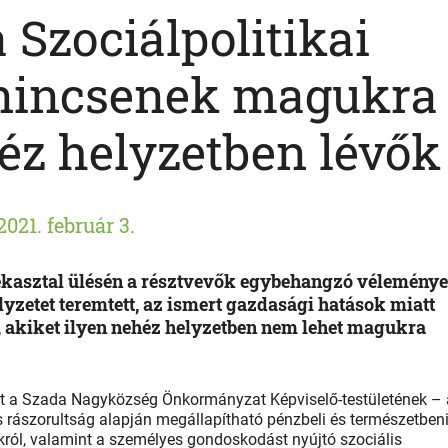
a Szociálpolitikai
 nincsenek magukra
éz helyzetben lévők
2021. február 3.
erekasztal ülésén a résztvevők egybehangzó vélemény
lyzetet teremtett, az ismert gazdasági hatások miatt
, akiket ilyen nehéz helyzetben nem lehet magukra
tt a Szada Nagyközség Önkormányzat Képviselő-testületének – 
s rászorultság alapján megállapítható pénzbeli és természetben
król, valamint a személyes gondoskodást nyújtó szociális