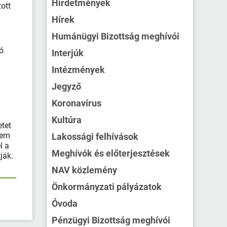
Hirdetmények
zott
Hírek
Humánügyi Bizottság meghívói
tó
Interjúk
Intézmények
Jegyző
Koronavírus
Kultúra
etet
nem
Lakossági felhívások
l a
Meghívók és előterjesztések
tják.
NAV közlemény
Önkormányzati pályázatok
Óvoda
Pénzügyi Bizottság meghívói