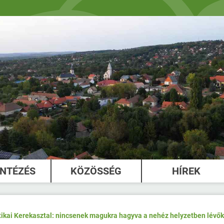
INTÉZÉS
KÖZÖSSÉG
HÍREK
itikai Kerekasztal: nincsenek magukra hagyva a nehéz helyzetben lévő