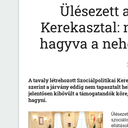
Ülésezett 
Kerekasztal:
hagyva a neh
A tavaly létrehozott Szociálpolitikai K
szerint a járvány eddig nem tapasztalt he
jelentősen kibővült a támogatandók köre
hagyni.
Üléseze
szociáli
ellátáso