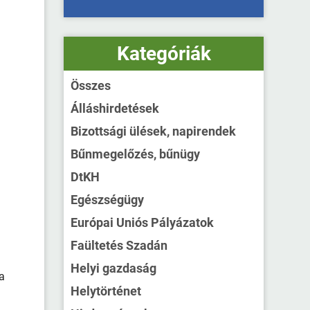
Kategóriák
Összes
Álláshirdetések
Bizottsági ülések, napirendek
Bűnmegelőzés, bűnügy
DtKH
e
Egészségügy
Európai Uniós Pályázatok
Faültetés Szadán
Helyi gazdaság
a
i
Helytörténet