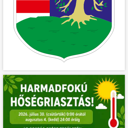
ÖNKORMÁNYZAT
ÜGYINTÉZÉS
KÖZÖSSÉG
HÍREK
VÁLASZTÁSOK