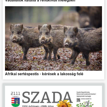
Vadállatok itatása a rendkívüli melegben
Afrikai sertéspestis - kérések a lakosság felé