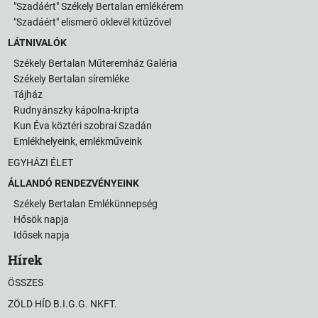
"Szadáért" Székely Bertalan emlékérem
"Szadáért" elismerő oklevél kitűzővel
LÁTNIVALÓK
Székely Bertalan Műteremház Galéria
Székely Bertalan síremléke
Tájház
Rudnyánszky kápolna-kripta
Kun Éva köztéri szobrai Szadán
Emlékhelyeink, emlékműveink
EGYHÁZI ÉLET
ÁLLANDÓ RENDEZVÉNYEINK
Székely Bertalan Emlékünnepség
Hősök napja
Idősek napja
Hírek
ÖSSZES
ZÖLD HÍD B.I.G.G. NKFT.