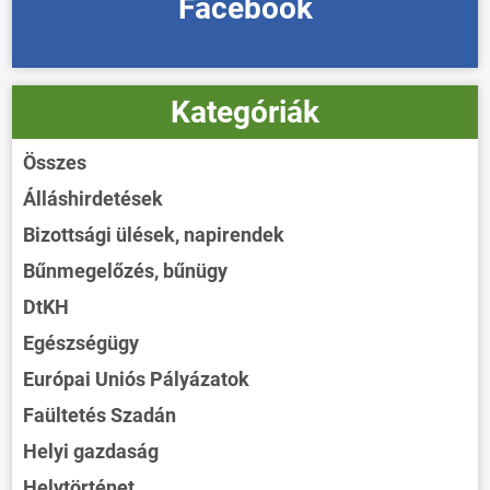
Facebook
Kategóriák
Összes
Álláshirdetések
Bizottsági ülések, napirendek
Bűnmegelőzés, bűnügy
DtKH
Egészségügy
Európai Uniós Pályázatok
Faültetés Szadán
Helyi gazdaság
Helytörténet