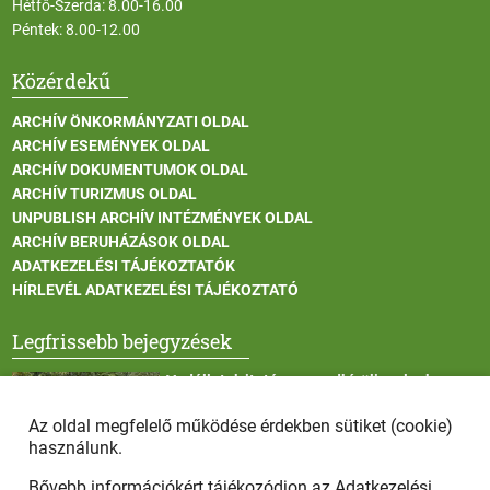
Hétfő-Szerda: 8.00-16.00
Péntek: 8.00-12.00
Közérdekű
ARCHÍV ÖNKORMÁNYZATI OLDAL
ARCHÍV ESEMÉNYEK OLDAL
ARCHÍV DOKUMENTUMOK OLDAL
ARCHÍV TURIZMUS OLDAL
UNPUBLISH ARCHÍV INTÉZMÉNYEK OLDAL
ARCHÍV BERUHÁZÁSOK OLDAL
ADATKEZELÉSI TÁJÉKOZTATÓK
HÍRLEVÉL ADATKEZELÉSI TÁJÉKOZTATÓ
Legfrissebb bejegyzések
Vadállatok itatása a rendkívüli melegben
Az oldal megfelelő működése érdekben sütiket (cookie)
használunk.
Bővebb információkért tájékozódjon az
Adatkezelési