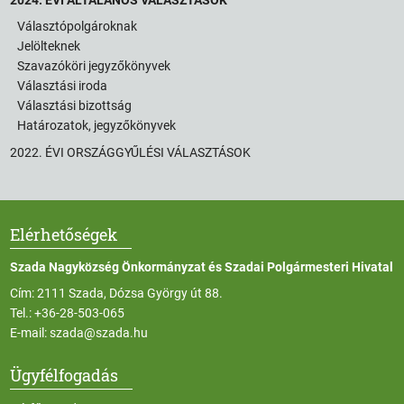
Választópolgároknak
Jelölteknek
Szavazóköri jegyzőkönyvek
Választási iroda
Választási bizottság
Határozatok, jegyzőkönyvek
2022. ÉVI ORSZÁGGYŰLÉSI VÁLASZTÁSOK
Elérhetőségek
Szada Nagyközség Önkormányzat és Szadai Polgármesteri Hivatal
Cím: 2111 Szada, Dózsa György út 88.
Tel.:
+36-28-503-065
E-mail:
szada@szada.hu
Ügyfélfogadás