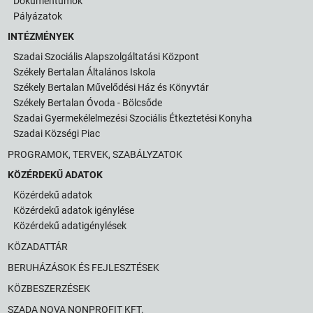
Dokumentumok
Pályázatok
INTÉZMÉNYEK
Szadai Szociális Alapszolgáltatási Központ
Székely Bertalan Általános Iskola
Székely Bertalan Művelődési Ház és Könyvtár
Székely Bertalan Óvoda - Bölcsőde
Szadai Gyermekélelmezési Szociális Étkeztetési Konyha
Szadai Községi Piac
PROGRAMOK, TERVEK, SZABÁLYZATOK
KÖZÉRDEKŰ ADATOK
Közérdekű adatok
Közérdekű adatok igénylése
Közérdekű adatigénylések
KÖZADATTÁR
BERUHÁZÁSOK ÉS FEJLESZTÉSEK
KÖZBESZERZÉSEK
SZADA NOVA NONPROFIT KFT.