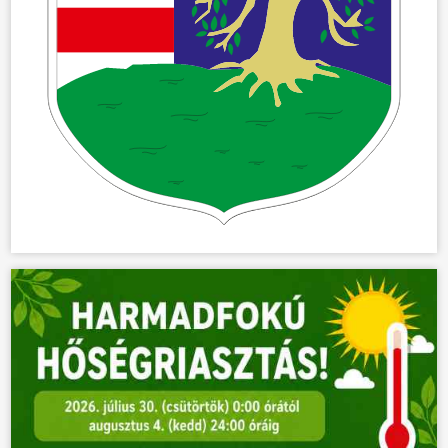
ÖNKORMÁNYZAT
ÜGYINTÉZÉS
KÖZÖSSÉG
HÍREK
VÁLASZTÁSOK