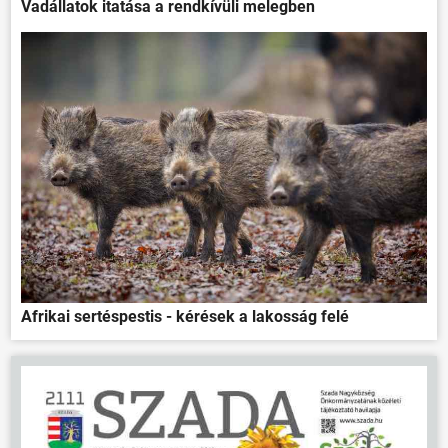
Vadállatok itatása a rendkívüli melegben
Afrikai sertéspestis - kérések a lakosság felé