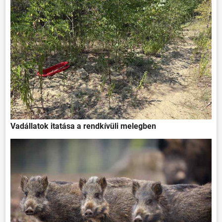
Vadállatok itatása a rendkívüli melegben