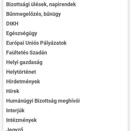
Bizottsági ülések, napirendek
Bűnmegelőzés, bűnügy
DtKH
Egészségügy
Európai Uniós Pályázatok
Faültetés Szadán
Helyi gazdaság
Helytörténet
Hirdetmények
Hírek
Humánügyi Bizottság meghívói
Interjúk
Intézmények
Jegyző