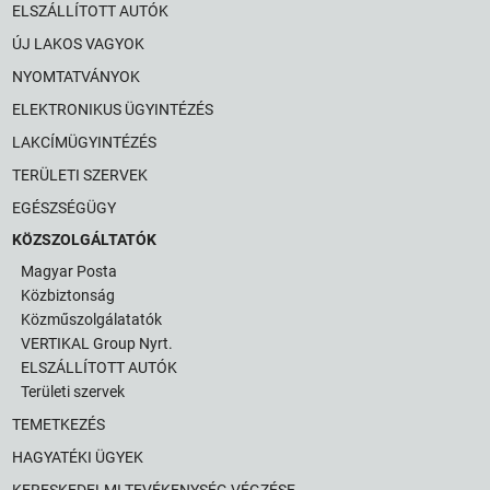
ELSZÁLLÍTOTT AUTÓK
ÚJ LAKOS VAGYOK
NYOMTATVÁNYOK
ELEKTRONIKUS ÜGYINTÉZÉS
LAKCÍMÜGYINTÉZÉS
TERÜLETI SZERVEK
EGÉSZSÉGÜGY
KÖZSZOLGÁLTATÓK
Magyar Posta
Közbiztonság
Közműszolgálatatók
VERTIKAL Group Nyrt.
ELSZÁLLÍTOTT AUTÓK
Területi szervek
TEMETKEZÉS
HAGYATÉKI ÜGYEK
KERESKEDELMI TEVÉKENYSÉG VÉGZÉSE