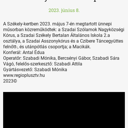
2023. június 8.
A Székely-kertben 2023. május 7-én megtartott ünnepi
műsorban közreműködtek: a Szadai Szólamok Nagyközségi
Kórus, a Szadai Székely Bertalan Általános Iskola 2.a
osztálya, a Szadai Asszonykórus és a Czibere Táncegyüttes
felnőtt-, és utánpótlás csoportja; a Macikák.
Konferál: Antal Édua
Operatőr: Szabadi Mónika, Bercsényi Gábor, Szabadi Sára
Vágó, felelős-szerkesztő: Szabadi Attila
Gyártásvezető: Szabadi Mónika
www.regioplusztv.hu
2023©