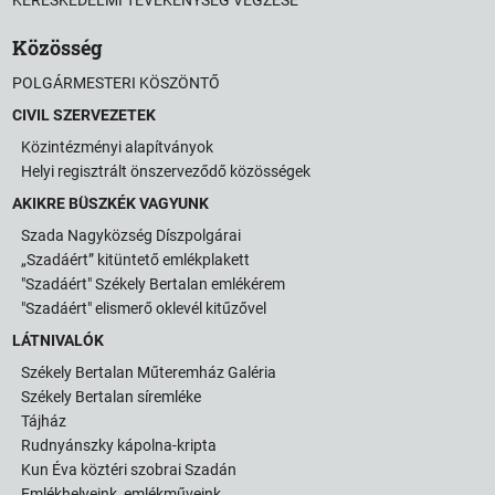
Közösség
POLGÁRMESTERI KÖSZÖNTŐ
CIVIL SZERVEZETEK
Közintézményi alapítványok
Helyi regisztrált önszerveződő közösségek
AKIKRE BÜSZKÉK VAGYUNK
Szada Nagyközség Díszpolgárai
„Szadáért” kitüntető emlékplakett
"Szadáért" Székely Bertalan emlékérem
"Szadáért" elismerő oklevél kitűzővel
LÁTNIVALÓK
Székely Bertalan Műteremház Galéria
Székely Bertalan síremléke
Tájház
Rudnyánszky kápolna-kripta
Kun Éva köztéri szobrai Szadán
Emlékhelyeink, emlékműveink