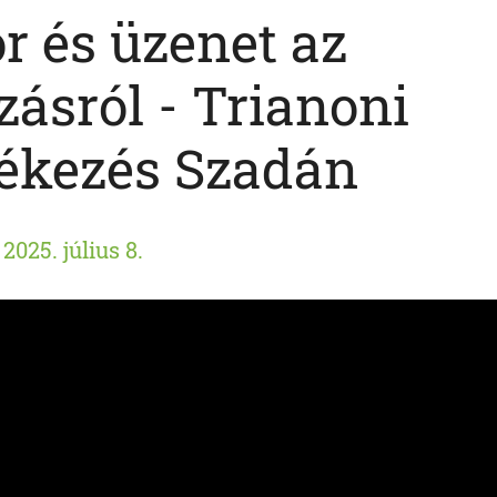
r és üzenet az
zásról - Trianoni
kezés Szadán
2025. július 8.