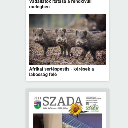
Vadállatok itatása a rendkívüli
melegben
Afrikai sertéspestis - kérések a
lakosság felé