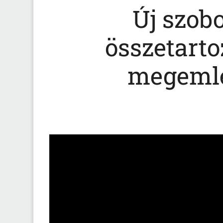
Új szobo
összetarto
megemlé