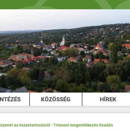
INTÉZÉS
KÖZÖSSÉG
HÍREK
s üzenet az összetartozásról - Trianoni megemlékezés Szadán