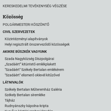
KERESKEDELMI TEVÉKENYSÉG VÉGZÉSE
Közösség
POLGÁRMESTERI KÖSZÖNTŐ
CIVIL SZERVEZETEK
Közintézményi alapítványok
Helyi regisztrált önszerveződő közösségek
AKIKRE BÜSZKÉK VAGYUNK
Szada Nagyközség Díszpolgárai
„Szadáért” kitüntető emlékplakett
"Szadáért" Székely Bertalan emlékérem
"Szadáért" elismerő oklevél kitűzővel
LÁTNIVALÓK
Székely Bertalan Műteremház Galéria
Székely Bertalan síremléke
Tájház
Rudnyánszky kápolna-kripta