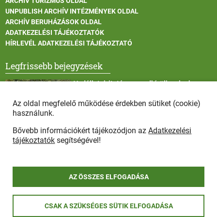
ARCHÍV TURIZMUS OLDAL
UNPUBLISH ARCHÍV INTÉZMÉNYEK OLDAL
ARCHÍV BERUHÁZÁSOK OLDAL
ADATKEZELÉSI TÁJÉKOZTATÓK
HÍRLEVÉL ADATKEZELÉSI TÁJÉKOZTATÓ
Legfrissebb bejegyzések
Vadállatok itatása a rendkívüli melegben
Az oldal megfelelő működése érdekben sütiket (cookie)
használunk.
Bővebb információkért tájékozódjon az
Adatkezelési
Afrikai sertéspestis - kérések a lakosság felé
tájékoztatók
segítségével!
AZ ÖSSZES ELFOGADÁSA
COPYRIGHT © 2025 - Szada Nagyközség Önkormányzat - Minden
CSAK A SZÜKSÉGES SÜTIK ELFOGADÁSA
jog fenntartva