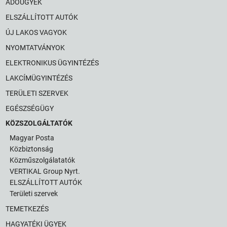
ADÓÜGYEK
HÍREK
ELSZÁLLÍTOTT AUTÓK
VÁLASZTÁSOK
ÚJ LAKOS VAGYOK
NYOMTATVÁNYOK
ELEKTRONIKUS ÜGYINTÉZÉS
LAKCÍMÜGYINTÉZÉS
TERÜLETI SZERVEK
EGÉSZSÉGÜGY
KÖZSZOLGÁLTATÓK
Magyar Posta
Közbiztonság
Közműszolgálatatók
VERTIKAL Group Nyrt.
ELSZÁLLÍTOTT AUTÓK
Területi szervek
TEMETKEZÉS
HAGYATÉKI ÜGYEK