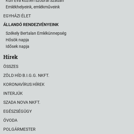
Kun Éva köztéri szobrai Szadán
Emlékhelyeink, emlékműveink
EGYHÁZI ÉLET
ÁLLANDÓ RENDEZVÉNYEINK
Székely Bertalan Emlékünnepség
Hősök napja
Idősek napja
Hírek
ÖSSZES
ZÖLD HÍD B.I.G.G. NKFT.
KORONAVÍRUS HÍREK
INTERJÚK
SZADA NOVA NKFT.
EGÉSZSÉGÜGY
ÓVODA
POLGÁRMESTER