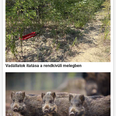
Vadállatok itatása a rendkívüli melegben