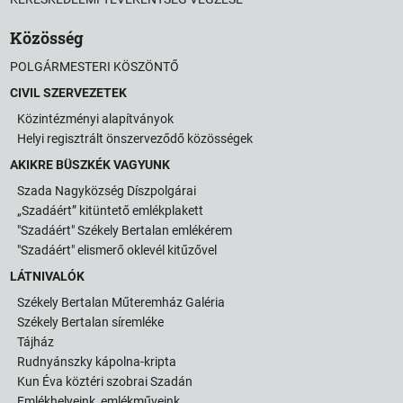
Közösség
POLGÁRMESTERI KÖSZÖNTŐ
CIVIL SZERVEZETEK
Közintézményi alapítványok
Helyi regisztrált önszerveződő közösségek
AKIKRE BÜSZKÉK VAGYUNK
Szada Nagyközség Díszpolgárai
„Szadáért” kitüntető emlékplakett
"Szadáért" Székely Bertalan emlékérem
"Szadáért" elismerő oklevél kitűzővel
LÁTNIVALÓK
Székely Bertalan Műteremház Galéria
Székely Bertalan síremléke
Tájház
Rudnyánszky kápolna-kripta
Kun Éva köztéri szobrai Szadán
Emlékhelyeink, emlékműveink