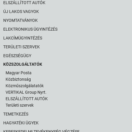
ELSZÁLLÍTOTT AUTÓK
ÚJ LAKOS VAGYOK
NYOMTATVÁNYOK
ELEKTRONIKUS ÜGYINTÉZÉS
LAKCÍMÜGYINTÉZÉS
TERÜLETI SZERVEK
EGÉSZSÉGÜGY
KÖZSZOLGÁLTATÓK
Magyar Posta
Közbiztonság
Közműszolgálatatók
VERTIKAL Group Nyrt.
ELSZÁLLÍTOTT AUTÓK
Területi szervek
TEMETKEZÉS
HAGYATÉKI ÜGYEK
KERESKEDELMI TEVÉKENYSÉG VÉGZÉSE