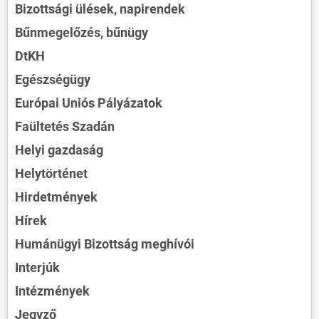
Bizottsági ülések, napirendek
Bűnmegelőzés, bűnügy
DtKH
Egészségügy
Európai Uniós Pályázatok
Faültetés Szadán
Helyi gazdaság
Helytörténet
Hirdetmények
Hírek
Humánügyi Bizottság meghívói
Interjúk
Intézmények
Jegyző