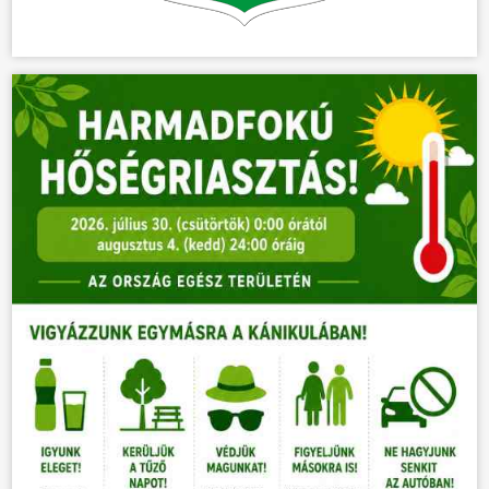
ÖNKORMÁNYZAT
ÜGYINTÉZÉS
KÖZÖSSÉG
HÍREK
VÁLASZTÁSOK