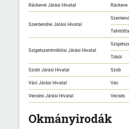
Ráckevei Járási Hivatal
Ráckeve
Szentend
Szentendrei Járási Hivatal
Tahitótf
Szigetsz
Szigetszentmiklósi Járási Hivatal
Tököl
Szobi Járási Hivatal
Szob
Váci Járási Hivatal
Vác
Vecsési Járási Hivatal
Vecsés
Okmányirodák