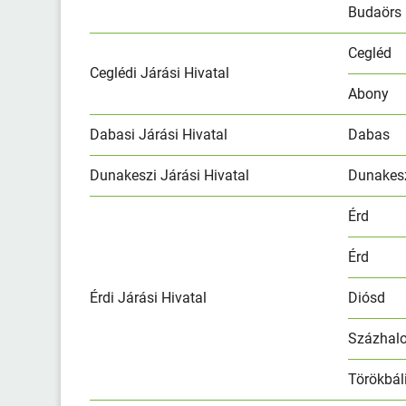
Budaörs
Cegléd
Ceglédi Járási Hivatal
Abony
Dabasi Járási Hivatal
Dabas
Dunakeszi Járási Hivatal
Dunakes
Érd
Érd
Érdi Járási Hivatal
Diósd
Százhal
Törökbál