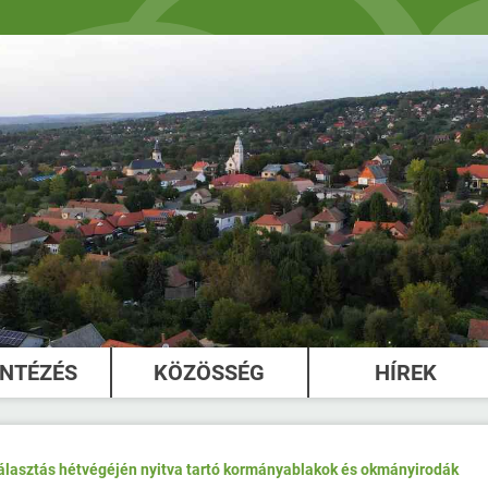
INTÉZÉS
KÖZÖSSÉG
HÍREK
álasztás hétvégéjén nyitva tartó kormányablakok és okmányirodák