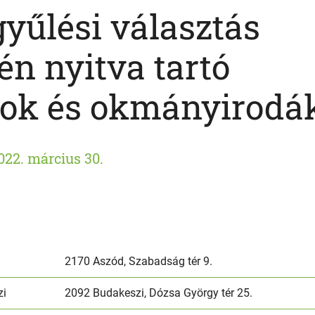
yűlési választás
én nyitva tartó
ok és okmányirodá
022. március 30.
2170 Aszód, Szabadság tér 9.
zi
2092 Budakeszi, Dózsa György tér 25.