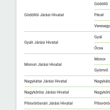
Gödöllő
Gödöllői Járási Hivatal
Pécel
Vereseg
Gyál
Gyáli Járási Hivatal
Ócsa
Monor
Monori Járási Hivatal
Gyömrő
Nagykátai Járási Hivatal
Nagykát
Nagykőrösi Járási Hivatal
Nagykőr
Pilisvörösvári Járási Hivatal
Pilisvörö