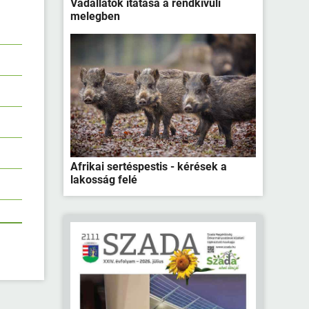
Vadállatok itatása a rendkívüli
melegben
Afrikai sertéspestis - kérések a
lakosság felé