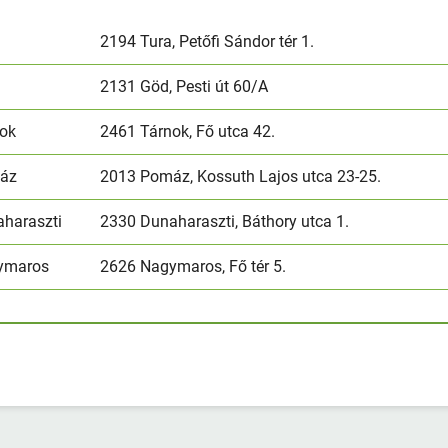
a
2194 Tura, Petőfi Sándor tér 1.
d
2131 Göd, Pesti út 60/A
nok
2461 Tárnok, Fő utca 42.
áz
2013 Pomáz, Kossuth Lajos utca 23-25.
aharaszti
2330 Dunaharaszti, Báthory utca 1.
ymaros
2626 Nagymaros, Fő tér 5.