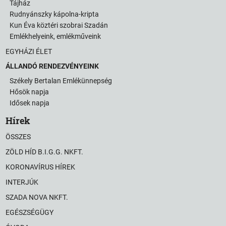
Tájház
Rudnyánszky kápolna-kripta
Kun Éva köztéri szobrai Szadán
Emlékhelyeink, emlékműveink
EGYHÁZI ÉLET
ÁLLANDÓ RENDEZVÉNYEINK
Székely Bertalan Emlékünnepség
Hősök napja
Idősek napja
Hírek
ÖSSZES
ZÖLD HÍD B.I.G.G. NKFT.
KORONAVÍRUS HÍREK
INTERJÚK
SZADA NOVA NKFT.
EGÉSZSÉGÜGY