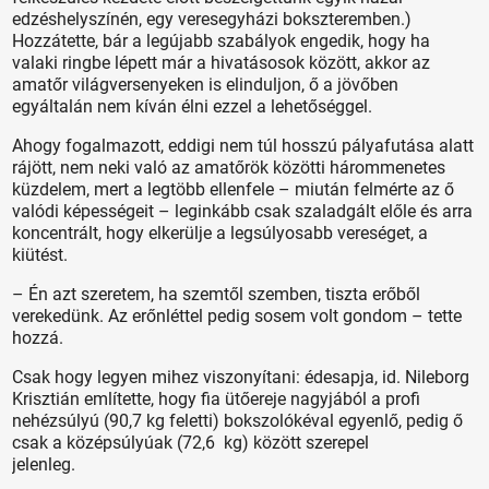
edzéshelyszínén, egy veresegyházi bokszteremben.)
Hozzátette, bár a legújabb szabályok engedik, hogy ha
valaki ringbe lépett már a hivatásosok között, akkor az
amatőr világversenyeken is elinduljon, ő a jövőben
egyáltalán nem kíván élni ezzel a lehetőséggel.
Ahogy fogalmazott, eddigi nem túl hosszú pályafutása alatt
rájött, nem neki való az amatőrök közötti hárommenetes
küzdelem, mert a legtöbb ellenfele – miután felmérte az ő
valódi képességeit – leginkább csak szaladgált előle és arra
koncentrált, hogy elkerülje a legsúlyosabb vereséget, a
kiütést.
– Én azt szeretem, ha szemtől szemben, tiszta erőből
verekedünk. Az erőnléttel pedig sosem volt gondom – tette
hozzá.
Csak hogy legyen mihez viszonyítani: édesapja, id. Nileborg
Krisztián említette, hogy fia ütőereje nagyjából a profi
nehézsúlyú (90,7 kg feletti) bokszolókéval egyenlő, pedig ő
csak a középsúlyúak (72,6 kg) között szerepel
jelenleg.