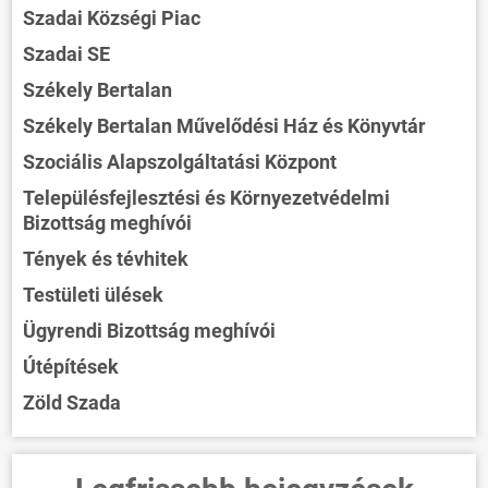
Szadai Községi Piac
Szadai SE
Székely Bertalan
Székely Bertalan Művelődési Ház és Könyvtár
Szociális Alapszolgáltatási Központ
Településfejlesztési és Környezetvédelmi
Bizottság meghívói
Tények és tévhitek
Testületi ülések
Ügyrendi Bizottság meghívói
Útépítések
Zöld Szada