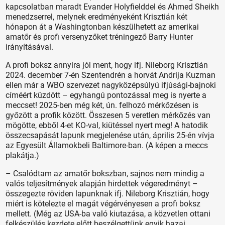
kapcsolatban maradt Evander Holyfielddel és Ahmed Sheikh
menedzserrel, melynek eredményeként Krisztián két
hónapon át a Washingtonban készülhetett az amerikai
amatőr és profi versenyzőket tréningező Barry Hunter
irányításával.
A profi boksz annyira jól ment, hogy ifj. Nileborg Krisztián
2024. de­cember 7-én Szentendrén a horvát Andrija Kuzman
ellen már a WBO szervezet nagyközépsúlyú ifjúsági-bajnoki
címéért küzdött – egyhangú pontozással meg is nyerte a
meccset! 2025-ben még két, ún. felhozó mérkőzésen is
győzött a profik között. Összesen 5 veretlen mérkőzés van
mögötte, ebből 4-et KO-val, kiütéssel nyert meg! A hatodik
összecsapását lapunk megjelenése után, április 25-én vívja
az Egyesült Államokbeli Baltimore-ban. (A képen a meccs
plakátja.)
– Csalódtam az amatőr bokszban, sajnos nem mindig a
valós teljesítmények alapján hirdettek végeredményt –
összegezte röviden lapunknak ifj. Nileborg Krisztián, hogy
miért is kötelezte el magát végérvényesen a profi boksz
mellett. (Még az USA-ba való kiutazása, a közvetlen ottani
felkészülés kezdete előtt beszélgettünk egyik hazai