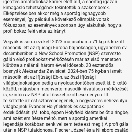
ígéretes amatőrboksz-karrier előtt állt, a sportág igazán
kimagasló tehetségének tekintették a szakemberek.
Elképzeléseiben akkor még a sportág legnagyobb
eseményei, így például a következő olimpiák voltak
fókuszban, az események azonban úgy alakultak, hogy a
profi boksz felé vette az irányt.
Vegyük is sorra ezeket! 2023 májusában a 71 kg-ok között
második lett az ifjúsági Európa-bajnokságon, ugyanezen év
de­cemberében a New School Promotion (NSP) szervezte
gálán első profiboksz-mérkőzésén már az első menetben
kiütötte a nálánál három évvel idősebb, 20 esztendős
bosnyák Aleksandar Zavisicet. 2024-ben 75 kg-ban ismét
második lett az ifjúsági Eb-n, az őszi ifjúsági
világbajnokságon pedig a nyolcaddöntőben esett ki. E kettő
között, májusban megnyerte második hivatásos mérkőzését
is, szintén az NSP által összehozott eseményen. Itt
felkeltette az est sztárvendégének, a négyszeres nehézsúlyú
világbajnok Evander Holyfieldnek és csapatának
érdeklődését. (Mi több, éppen Holyfield kísérte be őt a ringbe,
ami azért említésre méltó, mert a sportág amerikai
legendája korábban senkivel sem tette ezt meg!) A profi gála
után a NSP tulajdonosa, Fischer József és a Nileborg család