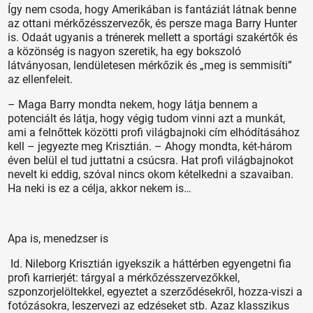
Így nem csoda, hogy Amerikában is fantáziát látnak benne
az ottani mérkőzésszervezők, és persze maga Barry Hunter
is. Odaát ugyanis a trénerek mellett a sportági szakértők és
a közönség is nagyon szeretik, ha egy bokszoló
látványosan, lendületesen mérkőzik és „meg is semmisíti”
az ellenfeleit.
– Maga Barry mondta nekem, hogy látja bennem a
potenciált és látja, hogy végig tudom vinni azt a munkát,
ami a felnőttek közötti profi világbajnoki cím elhódításához
kell – jegyezte meg Krisztián. – Ahogy mondta, két-három
éven belül el tud juttatni a csúcsra. Hat profi világbajnokot
nevelt ki eddig, szóval nincs okom kételkedni a szavaiban.
Ha neki is ez a célja, akkor nekem is…
Apa is, menedzser is
Id. Nileborg Krisztián igyekszik a háttérben egyengetni fia
profi karrierjét: tárgyal a mérkőzésszervezőkkel,
szponzorjelöltekkel, egyeztet a szerződésekről, hozza-viszi a
fotózásokra, leszervezi az edzéseket stb. Azaz klasszikus