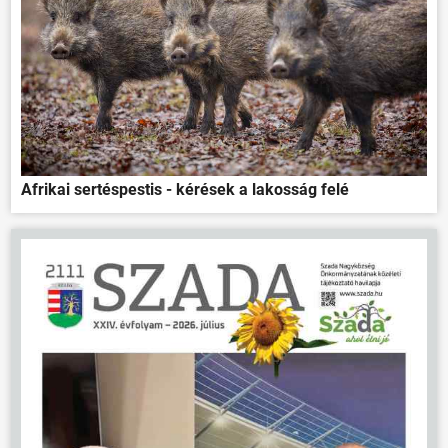
ÖNKORMÁNYZAT
Afrikai sertéspestis - kérések a lakosság felé
ÜGYINTÉZÉS
KÖZÖSSÉG
HÍREK
VÁLASZTÁSOK