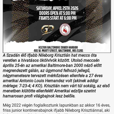
A Szadán élő ifjabb Nileborg Krisztián hat meccs óta
veretlen a hivatásos ökölvívók között. Utolsó meccsén
április 25-én az amerikai Baltimore-ban 2000 néző előtt
megrendezett gálán, az úgymond felhozó jellegű,
négymenetesre tervezett mérkőzésen ellenfele a 27 éves
amerikai Antonio Louis Hernandez volt (akinek addigi
mérlege: 7-23-4; 4 KO). Krisztián nem várt túl sokáig, az első
menetben kiütötte ellenfelét! Amerikai edzője szerint
hamarosan profi világbajnok lesz belőle.
Még 2022 végén foglalkoztunk lapunkban az akkor 16 éves,
friss junior kontinensbajnok ifjabb Nileborg Krisztiánnal, aki