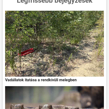
Legfrissebb bejegyzések
Vadállatok itatása a rendkívüli melegben