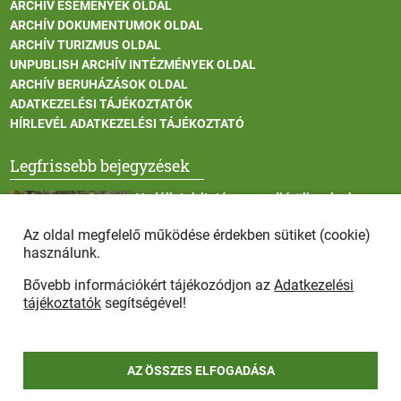
ARCHÍV ESEMÉNYEK OLDAL
ARCHÍV DOKUMENTUMOK OLDAL
ARCHÍV TURIZMUS OLDAL
UNPUBLISH ARCHÍV INTÉZMÉNYEK OLDAL
ARCHÍV BERUHÁZÁSOK OLDAL
ADATKEZELÉSI TÁJÉKOZTATÓK
HÍRLEVÉL ADATKEZELÉSI TÁJÉKOZTATÓ
Legfrissebb bejegyzések
Vadállatok itatása a rendkívüli melegben
Az oldal megfelelő működése érdekben sütiket (cookie)
használunk.
Bővebb információkért tájékozódjon az
Adatkezelési
Afrikai sertéspestis - kérések a lakosság felé
tájékoztatók
segítségével!
AZ ÖSSZES ELFOGADÁSA