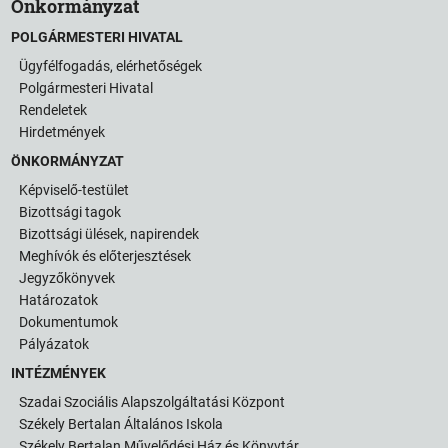
Önkormányzat
POLGÁRMESTERI HIVATAL
Ügyfélfogadás, elérhetőségek
Polgármesteri Hivatal
Rendeletek
Hirdetmények
ÖNKORMÁNYZAT
Képviselő-testület
Bizottsági tagok
Bizottsági ülések, napirendek
Meghívók és előterjesztések
Jegyzőkönyvek
Határozatok
Dokumentumok
Pályázatok
INTÉZMÉNYEK
Szadai Szociális Alapszolgáltatási Központ
Székely Bertalan Általános Iskola
Székely Bertalan Művelődési Ház és Könyvtár