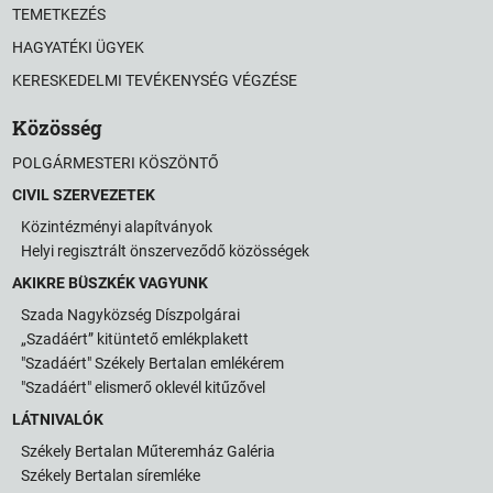
TEMETKEZÉS
HAGYATÉKI ÜGYEK
KERESKEDELMI TEVÉKENYSÉG VÉGZÉSE
Közösség
POLGÁRMESTERI KÖSZÖNTŐ
CIVIL SZERVEZETEK
Közintézményi alapítványok
Helyi regisztrált önszerveződő közösségek
AKIKRE BÜSZKÉK VAGYUNK
Szada Nagyközség Díszpolgárai
„Szadáért” kitüntető emlékplakett
"Szadáért" Székely Bertalan emlékérem
"Szadáért" elismerő oklevél kitűzővel
LÁTNIVALÓK
Székely Bertalan Műteremház Galéria
Székely Bertalan síremléke