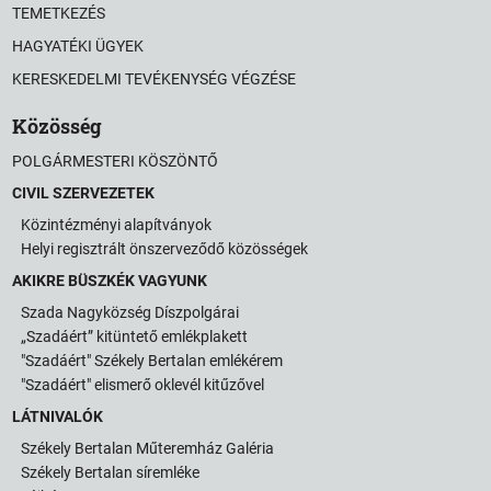
TEMETKEZÉS
HAGYATÉKI ÜGYEK
KERESKEDELMI TEVÉKENYSÉG VÉGZÉSE
Közösség
POLGÁRMESTERI KÖSZÖNTŐ
CIVIL SZERVEZETEK
Közintézményi alapítványok
Helyi regisztrált önszerveződő közösségek
AKIKRE BÜSZKÉK VAGYUNK
Szada Nagyközség Díszpolgárai
„Szadáért” kitüntető emlékplakett
"Szadáért" Székely Bertalan emlékérem
"Szadáért" elismerő oklevél kitűzővel
LÁTNIVALÓK
Székely Bertalan Műteremház Galéria
Székely Bertalan síremléke