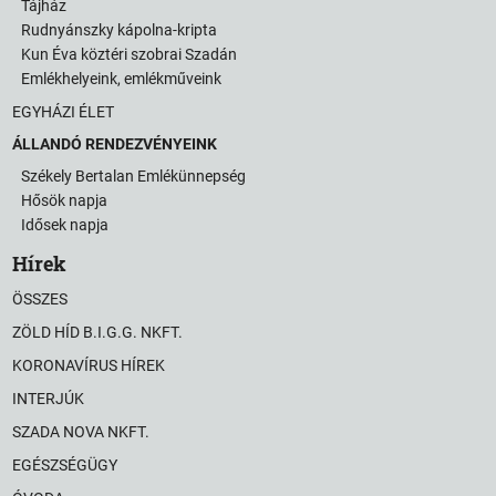
Tájház
Rudnyánszky kápolna-kripta
Kun Éva köztéri szobrai Szadán
Emlékhelyeink, emlékműveink
EGYHÁZI ÉLET
ÁLLANDÓ RENDEZVÉNYEINK
Székely Bertalan Emlékünnepség
Hősök napja
Idősek napja
Hírek
ÖSSZES
ZÖLD HÍD B.I.G.G. NKFT.
KORONAVÍRUS HÍREK
INTERJÚK
SZADA NOVA NKFT.
EGÉSZSÉGÜGY