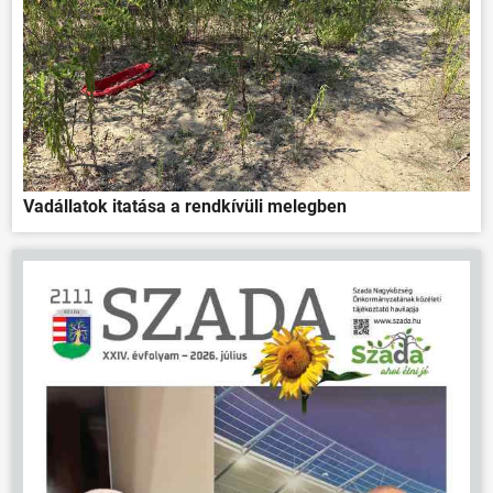
Vadállatok itatása a rendkívüli melegben