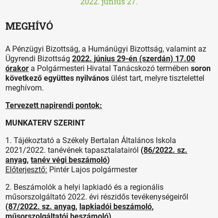
2022. június 27.
MEGHÍVÓ
A Pénzügyi Bizottság, a Humánügyi Bizottság, valamint az
Ügyrendi Bizottság
2022. június 29-én (szerdán) 17.00
órakor
a Polgármesteri Hivatal Tanácskozó termében
soron
következő együttes nyilvános
ülést tart, melyre tisztelettel
meghívom.
Tervezett napirendi pontok:
MUNKATERV SZERINT
1. Tájékoztató a Székely Bertalan Általános Iskola
2021/2022. tanévének tapasztalatairól
(
86/2022. sz.
anyag
,
tanév végi beszámoló
)
Előterjesztő:
Pintér Lajos polgármester
2. Beszámolók a helyi lapkiadó és a regionális
műsorszolgáltató 2022. évi részidős tevékenységeiről
(
87/2022. sz. anyag
,
lapkiadói beszámoló
,
műsorszolgáltatói beszámoló
)