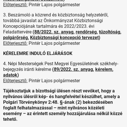
Előterjesztő:
Pintér Lajos polgármester
3. Beszámoló a közrend és közbiztonság helyzetéről,
továbbá javaslat az Önkormányzat Közbiztonsági
Koncepciójának tartalmára és 2022/2023. évi
Feladattervére
(
88/2022. sz. anyag
,
rendőrség
,
tűzoltóság
,
polgárőrség
,
Közbiztonsági koncepció tervezet
)
Előterjesztő:
Pintér Lajos polgármester
KÉRELEMRE INDULÓ ELJÁRÁSOK
4. Népi Mesterségek Pest Megyei Egyesületének székhely-
bejegyzés iránti kérelme
(
89/2022. sz. anyag
,
kérelem
,
adatok
)
Előterjesztő:
Pintér Lajos polgármester
Tájékoztatjuk a bizottsági ülésen részt vevőket, hogy a
nyilvános ülésről kép- és hangfelvétel készülhet, amely a
Polgári Törvénykönyv 2:48. §-ának (2) bekezdésében
foglalt felhatalmazással – mint nyilvános közéleti
esemény – az érintett személy hozzájárulása nélkül közzé
tehető.