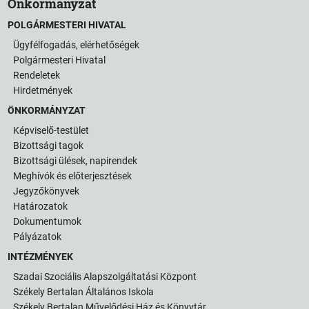
Önkormányzat
POLGÁRMESTERI HIVATAL
Ügyfélfogadás, elérhetőségek
Polgármesteri Hivatal
Rendeletek
Hirdetmények
ÖNKORMÁNYZAT
Képviselő-testület
Bizottsági tagok
Bizottsági ülések, napirendek
Meghívók és előterjesztések
Jegyzőkönyvek
Határozatok
Dokumentumok
Pályázatok
INTÉZMÉNYEK
Szadai Szociális Alapszolgáltatási Központ
Székely Bertalan Általános Iskola
Székely Bertalan Művelődési Ház és Könyvtár