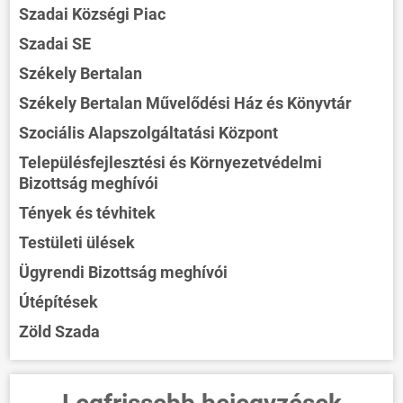
Szadai Községi Piac
Szadai SE
Székely Bertalan
Székely Bertalan Művelődési Ház és Könyvtár
Szociális Alapszolgáltatási Központ
Településfejlesztési és Környezetvédelmi
Bizottság meghívói
Tények és tévhitek
Testületi ülések
Ügyrendi Bizottság meghívói
Útépítések
Zöld Szada