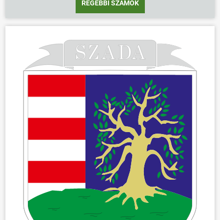
RÉGEBBI SZÁMOK
ÖNKORMÁNYZAT
ÜGYINTÉZÉS
KÖZÖSSÉG
HÍREK
VÁLASZTÁSOK