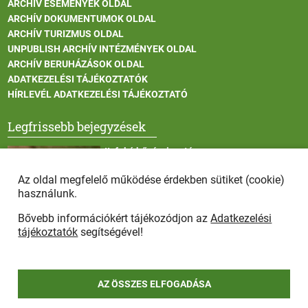
ARCHÍV ESEMÉNYEK OLDAL
ARCHÍV DOKUMENTUMOK OLDAL
ARCHÍV TURIZMUS OLDAL
UNPUBLISH ARCHÍV INTÉZMÉNYEK OLDAL
ARCHÍV BERUHÁZÁSOK OLDAL
ADATKEZELÉSI TÁJÉKOZTATÓK
HÍRLEVÉL ADATKEZELÉSI TÁJÉKOZTATÓ
Legfrissebb bejegyzések
II. fokú hőségriasztás
Az oldal megfelelő működése érdekben sütiket (cookie)
használunk.
Bővebb információkért tájékozódjon az
Adatkezelési
Vadállatok itatása a rendkívüli melegben
tájékoztatók
segítségével!
AZ ÖSSZES ELFOGADÁSA