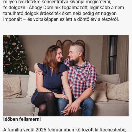
milyen részletekre koncentrálva kívánja megismerni,
feldolgozni. Ahogy Dominik fogalmazott, leginkább a nem
tanulható dolgok érdekelték őket, neki pedig ez nagyon
imponált – és voltaképpen ez lett a döntő érv a részéről.
Időben felismerni
A família végül 2025 februárjában költözött ki Rochesterbe,