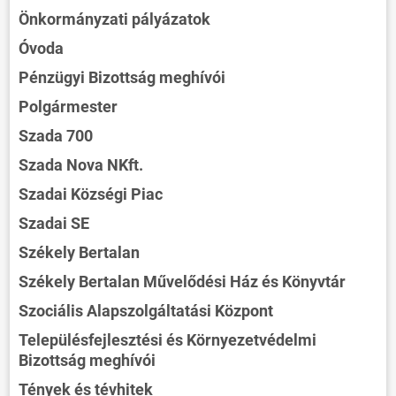
Önkormányzati pályázatok
Óvoda
Pénzügyi Bizottság meghívói
Polgármester
Szada 700
Szada Nova NKft.
Szadai Községi Piac
Szadai SE
Székely Bertalan
Székely Bertalan Művelődési Ház és Könyvtár
Szociális Alapszolgáltatási Központ
Településfejlesztési és Környezetvédelmi
Bizottság meghívói
Tények és tévhitek