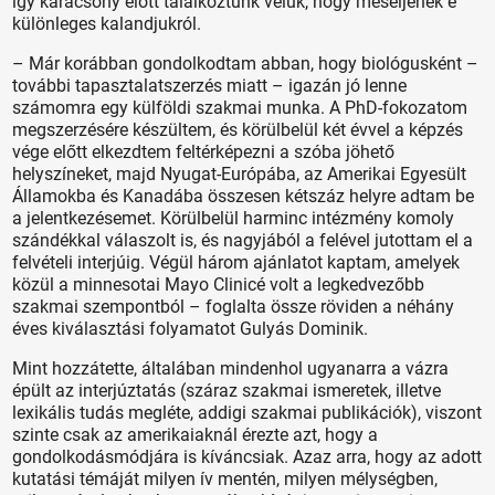
így karácsony előtt találkoztunk velük, hogy meséljenek e
különleges kalandjukról.
– Már korábban gondolkodtam abban, hogy biológusként –
további tapasztalatszerzés miatt – igazán jó lenne
számomra egy külföldi szakmai munka. A PhD-fokozatom
megszerzésére készültem, és körülbelül két évvel a képzés
vége előtt elkezdtem feltérképezni a szóba jöhető
helyszíneket, majd Nyugat-Európába, az Amerikai Egyesült
Államokba és Kanadába összesen kétszáz helyre adtam be
a jelentkezésemet. Körülbelül harminc intézmény komoly
szándékkal válaszolt is, és nagyjából a felével jutottam el a
felvételi interjúig. Végül három ajánlatot kaptam, amelyek
közül a minnesotai Mayo Clinicé volt a legkedvezőbb
szakmai szempontból – foglalta össze röviden a néhány
éves kiválasztási folyamatot Gulyás Dominik.
Mint hozzátette, általában mindenhol ugyanarra a vázra
épült az interjúztatás (száraz szakmai ismeretek, illetve
lexikális tudás megléte, addigi szakmai publikációk), viszont
szinte csak az amerikaiaknál érezte azt, hogy a
gondolkodásmódjára is kíváncsiak. Azaz arra, hogy az adott
kutatási témáját milyen ív mentén, milyen mélységben,