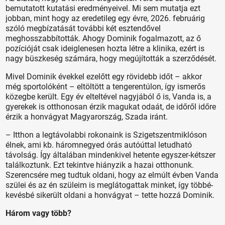
bemutatott kutatási eredményeivel. Mi sem mutatja ezt
jobban, mint hogy az eredetileg egy évre, 2026. februárig
szóló megbízatását további két esztendővel
meghosszabbították. Ahogy Dominik fogalmazott, az ő
pozícióját csak ideiglenesen hozta létre a klinika, ezért is
nagy büszkeség számára, hogy megújították a szerződését.
Mivel Dominik évekkel ezelőtt egy rövidebb időt – akkor
még sportolóként – eltöltött a tengerentúlon, így ismerős
közegbe került. Egy év elteltével nagyjából ő is, Vanda is, a
gyerekek is otthonosan érzik magukat odaát, de időről időre
érzik a honvágyat Magyarország, Szada iránt.
– Itthon a legtávolabbi rokonaink is Szigetszentmiklóson
élnek, ami kb. háromnegyed órás autóúttal letudható
távolság. Így általában mindenkivel hetente egyszer-kétszer
találkoztunk. Ezt tekintve hiányzik a hazai otthonunk.
Szerencsére meg tudtuk oldani, hogy az elmúlt évben Vanda
szülei és az én szüleim is meglátogattak minket, így többé-
kevésbé sikerült oldani a honvágyat – tette hozzá Dominik.
Három vagy több?