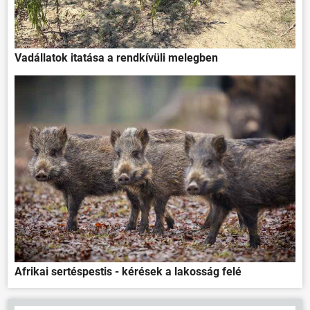
Vadállatok itatása a rendkívüli melegben
ÖNKORMÁNYZAT
ÜGYINTÉZÉS
KÖZÖSSÉG
HÍREK
Afrikai sertéspestis - kérések a lakosság felé
VÁLASZTÁSOK