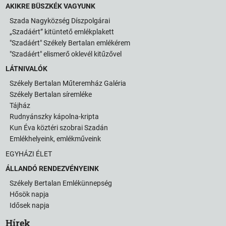
AKIKRE BÜSZKÉK VAGYUNK
Szada Nagyközség Díszpolgárai
„Szadáért” kitüntető emlékplakett
"Szadáért" Székely Bertalan emlékérem
"Szadáért" elismerő oklevél kitűzővel
LÁTNIVALÓK
Székely Bertalan Műteremház Galéria
Székely Bertalan síremléke
Tájház
Rudnyánszky kápolna-kripta
Kun Éva köztéri szobrai Szadán
Emlékhelyeink, emlékműveink
EGYHÁZI ÉLET
ÁLLANDÓ RENDEZVÉNYEINK
Székely Bertalan Emlékünnepség
Hősök napja
Idősek napja
Hírek