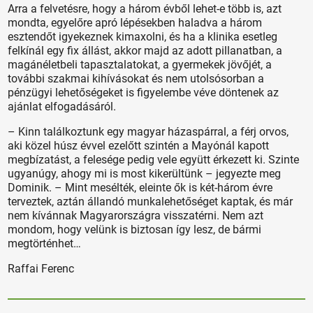
Arra a felvetésre, hogy a három évből lehet-e több is, azt
mondta, egyelőre apró lépésekben haladva a három
esztendőt igyekeznek kimaxolni, és ha a klinika esetleg
felkínál egy fix állást, akkor majd az adott pillanatban, a
magánéletbeli tapasztalatokat, a gyermekek jövőjét, a
további szakmai kihívásokat és nem utolsósorban a
pénzügyi lehetőségeket is figyelembe véve döntenek az
ajánlat elfogadásáról.
– Kinn találkoztunk egy magyar házaspárral, a férj orvos,
aki közel húsz évvel ezelőtt szintén a Mayónál kapott
megbízatást, a felesége pedig vele együtt érkezett ki. Szinte
ugyanúgy, ahogy mi is most kikerültünk – jegyezte meg
Dominik. – Mint mesélték, eleinte ők is két-három évre
terveztek, aztán állandó munkalehetőséget kaptak, és már
nem kívánnak Magyarországra visszatérni. Nem azt
mondom, hogy velünk is biztosan így lesz, de bármi
megtörténhet…
Raffai Ferenc