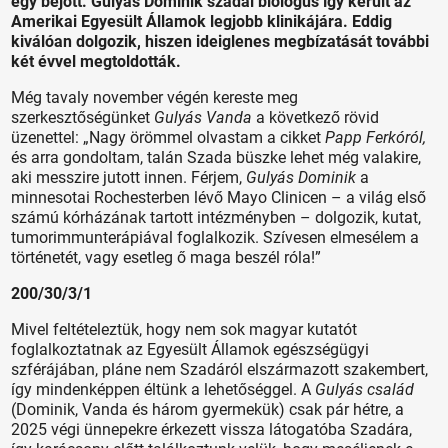
egy bejött. Gulyás Dominik szadai biológus így került az
Amerikai Egyesült Államok legjobb klinikájára. Eddig
kiválóan dolgozik, hiszen ideiglenes megbízatását további
két évvel megtoldották.
Még tavaly november végén kereste meg
szerkesztőségünket
Gulyás Vanda
a következő rövid
üzenettel: „Nagy örömmel olvastam a cikket
Papp Ferkóról,
és arra gondoltam, talán Szada büszke lehet még valakire,
aki messzire jutott innen. Férjem,
Gulyás Dominik
a
minnesotai Rochesterben lévő Mayo Clinicen – a világ első
számú kórházának tartott intézményben – dolgozik, kutat,
tumorimmunterápiával foglalkozik. Szívesen elmesélem a
történetét, vagy esetleg ő maga beszél róla!”
200/30/3/1
Mivel feltételeztük, hogy nem sok magyar kutatót
foglalkoztatnak az Egyesült Államok egészségügyi
szférájában, pláne nem Szadáról elszármazott szakembert,
így mindenképpen éltünk a lehetőséggel. A
Gulyás család
(Dominik, Vanda és három gyermekük) csak pár hétre, a
2025 végi ünnepekre érkezett vissza látogatóba Szadára,