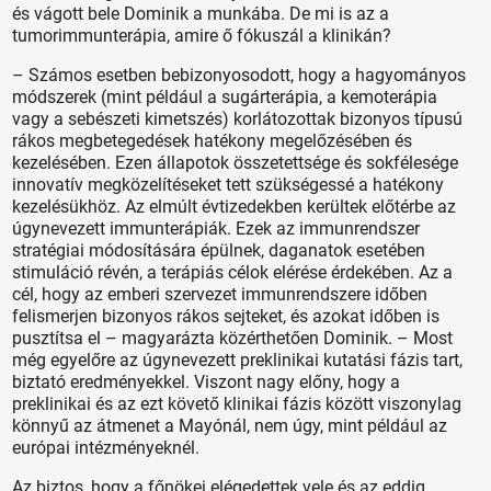
és vágott bele Dominik a munkába. De mi is az a
tumorimmunterápia, amire ő fókuszál a klinikán?
– Számos esetben bebizonyosodott, hogy a hagyományos
módszerek (mint például a sugárterápia, a kemoterápia
vagy a sebészeti kimetszés) korlátozottak bizonyos típusú
rákos megbetegedések hatékony megelőzésében és
kezelésében. Ezen állapotok összetettsége és sokfélesége
innovatív megközelítéseket tett szükségessé a hatékony
kezelésükhöz. Az elmúlt évtizedekben kerültek előtérbe az
úgynevezett immunterápiák. Ezek az immunrendszer
stratégiai módosítására épülnek, daganatok esetében
stimuláció révén, a terápiás célok elérése érdekében. Az a
cél, hogy az emberi szervezet immunrendszere időben
felismerjen bizonyos rákos sejteket, és azokat időben is
pusztítsa el – magyarázta közérthetően Dominik. – Most
még egyelőre az úgynevezett preklinikai kutatási fázis tart,
biztató eredményekkel. Viszont nagy előny, hogy a
preklinikai és az ezt követő klinikai fázis között viszonylag
könnyű az átmenet a Mayónál, nem úgy, mint például az
európai intézményeknél.
Az biztos, hogy a főnökei elégedettek vele és az eddig