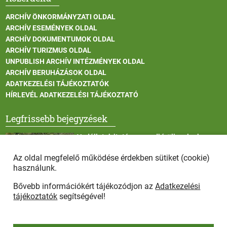
ARCHÍV ÖNKORMÁNYZATI OLDAL
ARCHÍV ESEMÉNYEK OLDAL
ARCHÍV DOKUMENTUMOK OLDAL
ARCHÍV TURIZMUS OLDAL
UNPUBLISH ARCHÍV INTÉZMÉNYEK OLDAL
ARCHÍV BERUHÁZÁSOK OLDAL
ADATKEZELÉSI TÁJÉKOZTATÓK
HÍRLEVÉL ADATKEZELÉSI TÁJÉKOZTATÓ
Legfrissebb bejegyzések
Vadállatok itatása a rendkívüli melegben
Az oldal megfelelő működése érdekben sütiket (cookie)
használunk.
Bővebb információkért tájékozódjon az
Adatkezelési
Afrikai sertéspestis - kérések a lakosság felé
tájékoztatók
segítségével!