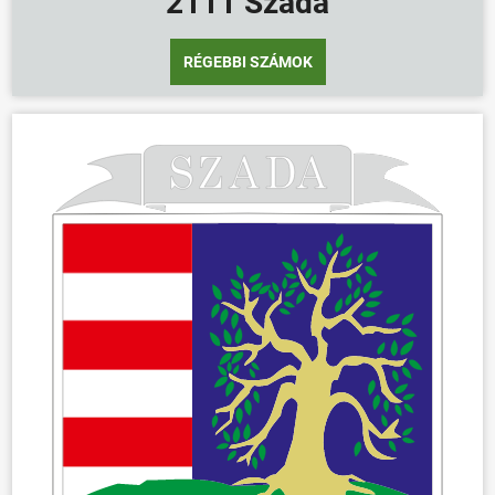
2111 Szada
RÉGEBBI SZÁMOK
ÖNKORMÁNYZAT
ÜGYINTÉZÉS
KÖZÖSSÉG
HÍREK
VÁLASZTÁSOK