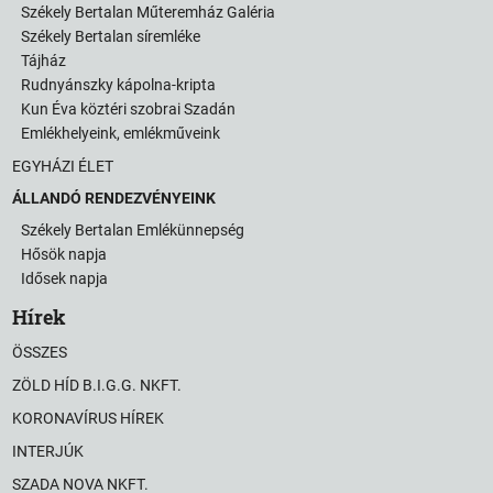
Székely Bertalan Műteremház Galéria
Székely Bertalan síremléke
Tájház
Rudnyánszky kápolna-kripta
Kun Éva köztéri szobrai Szadán
Emlékhelyeink, emlékműveink
EGYHÁZI ÉLET
ÁLLANDÓ RENDEZVÉNYEINK
Székely Bertalan Emlékünnepség
Hősök napja
Idősek napja
Hírek
ÖSSZES
ZÖLD HÍD B.I.G.G. NKFT.
KORONAVÍRUS HÍREK
INTERJÚK
SZADA NOVA NKFT.