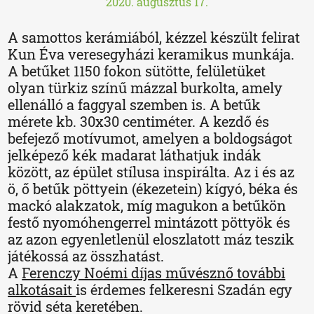
2020. augusztus 17.
A samottos kerámiából, kézzel készült felirat
Kun Éva veresegyházi keramikus munkája.
A betűket 1150 fokon sütötte, felületüket
olyan türkiz színű mázzal burkolta, amely
ellenálló a faggyal szemben is. A betűk
mérete kb. 30x30 centiméter. A kezdő és
befejező motívumot, amelyen a boldogságot
jelképező kék madarat láthatjuk indák
között, az épület stílusa inspirálta. Az i és az
ö, ő betűk pöttyein (ékezetein) kígyó, béka és
mackó alakzatok, míg magukon a betűkön
festő nyomóhengerrel mintázott pöttyök és
az azon egyenletlenül eloszlatott máz teszik
játékossá az összhatást.
A
Ferenczy Noémi díjas művésznő további
alkotásait
is érdemes felkeresni Szadán egy
rövid séta keretében.