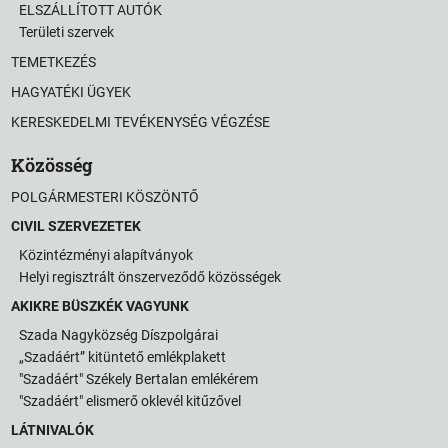
ELSZÁLLÍTOTT AUTÓK
Területi szervek
TEMETKEZÉS
HAGYATÉKI ÜGYEK
KERESKEDELMI TEVÉKENYSÉG VÉGZÉSE
Közösség
POLGÁRMESTERI KÖSZÖNTŐ
CIVIL SZERVEZETEK
Közintézményi alapítványok
Helyi regisztrált önszerveződő közösségek
AKIKRE BÜSZKÉK VAGYUNK
Szada Nagyközség Díszpolgárai
„Szadáért” kitüntető emlékplakett
"Szadáért" Székely Bertalan emlékérem
"Szadáért" elismerő oklevél kitűzővel
LÁTNIVALÓK