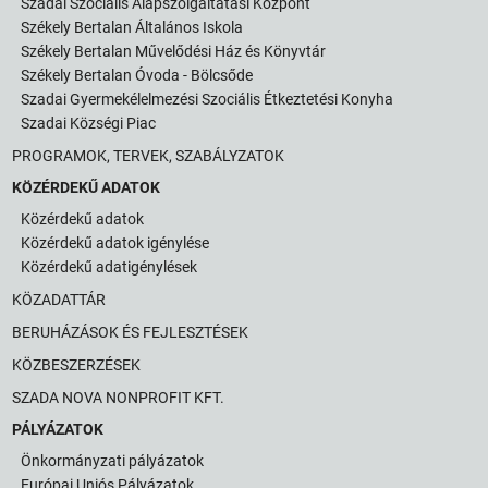
Szadai Szociális Alapszolgáltatási Központ
Székely Bertalan Általános Iskola
Székely Bertalan Művelődési Ház és Könyvtár
Székely Bertalan Óvoda - Bölcsőde
Szadai Gyermekélelmezési Szociális Étkeztetési Konyha
Szadai Községi Piac
PROGRAMOK, TERVEK, SZABÁLYZATOK
KÖZÉRDEKŰ ADATOK
Közérdekű adatok
Közérdekű adatok igénylése
Közérdekű adatigénylések
KÖZADATTÁR
BERUHÁZÁSOK ÉS FEJLESZTÉSEK
KÖZBESZERZÉSEK
SZADA NOVA NONPROFIT KFT.
PÁLYÁZATOK
Önkormányzati pályázatok
Európai Uniós Pályázatok