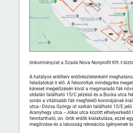
önkormányzat a Szada Nova Nonprofit Kft.-t bízta
A hatályos erdőterv erdőrészletenként meghatározot
feladatokat ír elő. A felsoroltak mindegyike megelő
káreset megelőzésén kívül a megmaradó fák növőt
oldalán található 15/C jelzésű és a Bucka utca f
során a vitálisabb fák megfelelő koronájának kial
utca–Dózsa György út sarkán található 15/E jelű 
Aranyhegy utca –Jókai utca között elhelyezkedő b
fenntartható, ún. örök erdők kialakulása, ezzel eg
megőrzése és a lakosság rekreációs igényeinek be