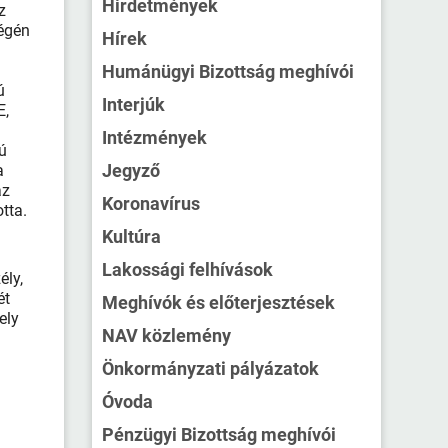
Hirdetmények
z
végén
Hírek
Humánügyi Bizottság meghívói
ú
Interjúk
E,
Intézmények
ú
Jegyző
a
az
Koronavírus
tta.
Kultúra
Lakossági felhívások
ély,
ét
Meghívók és előterjesztések
ely
NAV közlemény
Önkormányzati pályázatok
Óvoda
Pénzügyi Bizottság meghívói