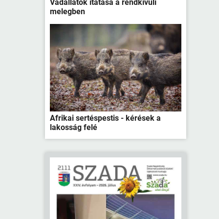
Vadállatok itatása a rendkívüli
melegben
Afrikai sertéspestis - kérések a
lakosság felé