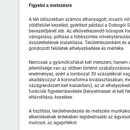
Figyelni a metszésre
A téli időszakban számos elhanyagolt, invazív n
zöldfelület kezelést, gyérítést például a Dobogói 
bevezetőjénél stb. Az elkövetkezendő hónapok fon
válogatása, pótlása a többszintes növénytársulás
összetételének kialakítása. Területrészenként és
gondozott felületek elhelyezkedése és mértéke.
Nemcsak a gyümölcsfákat kell metszeni, hanem a
jelentősége van az időben történő szabályozásna
eredményez, ezért a lombozat 30 százaléknál na
akadályozza! A koronaforma kiválasztásában, me
vázágrendszert kell kialakítani), az út elhelyez
funkciók figyelembevétele (kényelmesen el kell fé
eltávolítása, kezelése.
A tisztítási, területrendezési és metszési munkáko
elkerülésének érdekében legideálisabb az ágyások, 
mulcsot, az ágaprítékot.