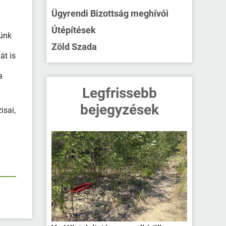
Ügyrendi Bizottság meghívói
Útépítések
tünk
Zöld Szada
át is
a
Legfrissebb
bejegyzések
isai,