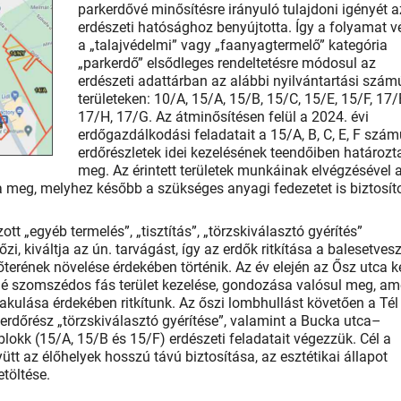
parkerdővé minősítésre irányuló tulajdoni igényét a
erdészeti hatósághoz benyújtotta. Így a folyamat 
a „talajvédelmi” vagy „faanyagtermelő” kategória
„parkerdő” elsődleges rendeltetésre módosul az
erdészeti adattárban az alábbi nyilvántartási szám
területeken: 10/A, 15/A, 15/B, 15/C, 15/E, 15/F, 17/
17/H, 17/G. Az átminősítésen felül a 2024. évi
erdőgazdálkodási feladatait a 15/A, B, C, E, F szám
erdőrészletek idei kezelésének teendőiben határozt
meg. Az érintett területek munkáinak elvégzésével 
 meg, melyhez később a szükséges anyagi fedezetet is biztosíto
t „egyéb termelés”, „tisztítás”, „törzskiválasztó gyérítés”
zi, kiváltja az ún. tarvágást, így az erdők ritkítása a balesetvesz
erének növelése érdekében történik. Az év elején az Ősz utca k
elé szomszédos fás terület kezelése, gondozása valósul meg, am
akulása érdekében ritkítunk. Az őszi lombhullást követően a Tél
erdőrész „törzskiválasztó gyérítése”, valamint a Bucka utca–
lokk (15/A, 15/B és 15/F) erdészeti feladatait végezzük. Cél a
yütt az élőhelyek hosszú távú biztosítása, az esztétikai állapot
töltése.