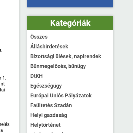
Kategóriák
Összes
Álláshirdetések
a
Bizottsági ülések, napirendek
Bűnmegelőzés, bűnügy
DtKH
 1.
int
Egészségügy
tai
Európai Uniós Pályázatok
Faültetés Szadán
Helyi gazdaság
melés
Helytörténet
 a