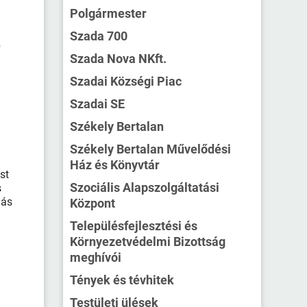
Polgármester
Szada 700
b
Szada Nova NKft.
Szadai Községi Piac
Szadai SE
Székely Bertalan
Székely Bertalan Művelődési
Ház és Könyvtár
st
Szociális Alapszolgáltatási
s
más
Központ
k
Településfejlesztési és
Környezetvédelmi Bizottság
meghívói
Tények és tévhitek
Testületi ülések