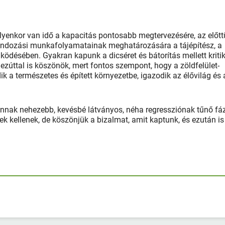
 ilyenkor van idő a kapacitás pontosabb megtervezésére, az előt
 gondozási munkafolyamatainak meghatározására a tájépítész, a
ödésében. Gyakran kapunk a dicséret és bátorítás mellett kritik
t ezúttal is köszönök, mert fontos szempont, hogy a zöldfelület-
 a természetes és épített környezetbe, igazodik az élővilág és 
nnak nehezebb, kevésbé látványos, néha regressziónak tűnő fáz
k kellenek, de köszönjük a bizalmat, amit kaptunk, és ezután is