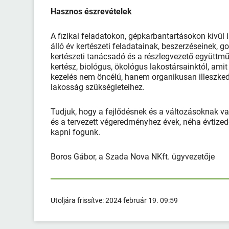
Hasznos észrevételek
A fizikai feladatokon, gépkarbantartásokon kívül
álló év kertészeti feladatainak, beszerzéseinek,
kertészeti tanácsadó és a részlegvezető együttműk
kertész, bio­lógus, ökológus lakostársainktól, ami
kezelés nem öncélú, hanem organikusan illeszkedik
lakosság szükségleteihez.
Tudjuk, hogy a fejlődésnek és a változásoknak va
és a tervezett végeredményhez évek, néha évtizede
kapni fogunk.
Boros Gábor, a Szada Nova NKft. ügyvezetője
Utoljára frissítve:
2024 február 19. 09:59