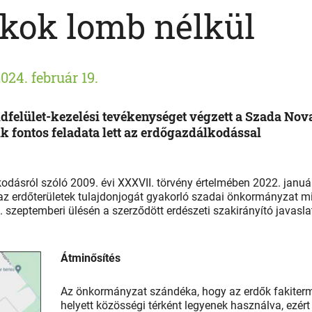
rkok lomb nélkül
024. február 19.
dfelület-kezelési tevékenységet végzett a Szada Nov
k fontos feladata lett az erdőgazdálkodással
odásról szóló 2009. évi XXXVII. törvény értelmében 2022. január
z erdőterületek tulajdonjogát gyakorló szadai önkormányzat m
. szeptemberi ülésén a szerződött erdészeti szakirányító javasla
Átminősítés
Az önkormányzat szándéka, hogy az erdők fakiter
helyett közösségi térként legyenek használva, ezért