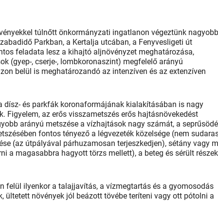
övényekkel túlnőtt önkormányzati ingatlanon végeztünk nagyob
Szabadidő Parkban, a Kertalja utcában, a Fenyvesligeti út
tos feladata lesz a kihajtó aljnövényzet meghatározása,
ok (gyep-, cserje-, lombkoronaszint) megfelelő arányú
 azon belül is meghatározandó az intenzíven és az extenzíven
 dísz- és parkfák koronaformájának kialakításában is nagy
k. Figyelem, az erős visszametszés erős hajtásnövekedést
gyobb arányú metszése a vízhajtások nagy számát, a seprűsödé
tszésében fontos tényező a légvezeték közelsége (nem sudara
kedése (az útpályával párhuzamosan terjeszkedjen), sétány vagy 
rni a magasabbra hagyott törzs mellett), a beteg és sérült része
n felül ilyenkor a talajjavítás, a vízmegtartás és a gyomosodás
ültetett növények jól beázott tövébe teríteni vagy ott pótolni a