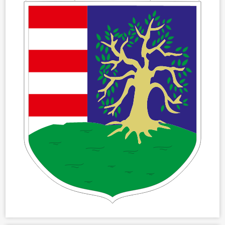
ÖNKORMÁNYZAT
ÜGYINTÉZÉS
KÖZÖSSÉG
HÍREK