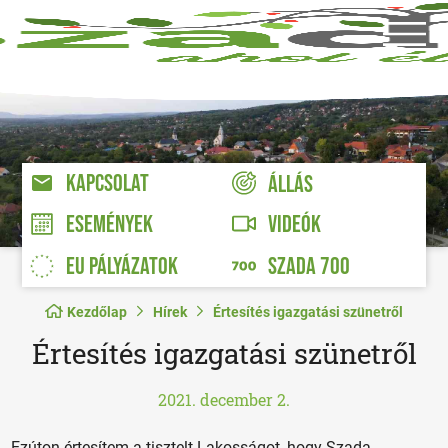
KAPCSOLAT
ÁLLÁS
VIDEÓK
ESEMÉNYEK
EU PÁLYÁZATOK
SZADA 700
Kezdőlap
Hírek
Értesítés igazgatási szünetről
Értesítés igazgatási szünetről
2021. december 2.
Ezúton értesítem a tisztelt Lakosságot, hogy Szada