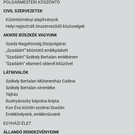
POLGÁRMESTERI KÖSZÖNTŐ
CIVIL SZERVEZETEK
Közintézményi alapítványok
Helyi regisztrált önszerveződő közösségek
AKIKRE BÜSZKÉK VAGYUNK
Szada Nagyközség Díszpolgárai
„Szadáért” kitüntető emlékplakett
"Szadáért" Székely Bertalan emlékérem
"Szadáért" elismerő oklevél kitűzővel
LÁTNIVALÓK
Székely Bertalan Műteremház Galéria
Székely Bertalan síremléke
Tájház
Rudnyánszky kápolna-kripta
Kun Éva köztéri szobrai Szadán
Emlékhelyeink, emlékműveink
EGYHÁZI ÉLET
ÁLLANDÓ RENDEZVÉNYEINK