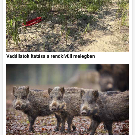
Vadállatok itatása a rendkívüli melegben