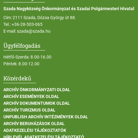
Szada Nagyközség Önkormányzat és Szadai Polgármesteri Hivatal
Cím: 2111 Szada, Dózsa György út 88.
Tel.:
+36-28-503-065
E-mail:
szada@szada.hu
Ügyfélfogadás
Hétfő-Szerda: 8.00-16.00
Péntek: 8.00-12.00
Közérdekű
ARCHÍV ÖNKORMÁNYZATI OLDAL
ARCHÍV ESEMÉNYEK OLDAL
ARCHÍV DOKUMENTUMOK OLDAL
ARCHÍV TURIZMUS OLDAL
UNPUBLISH ARCHÍV INTÉZMÉNYEK OLDAL
ARCHÍV BERUHÁZÁSOK OLDAL
ADATKEZELÉSI TÁJÉKOZTATÓK
HÍRLEVÉL ADATKEZELÉSI TÁJÉKOZTATÓ