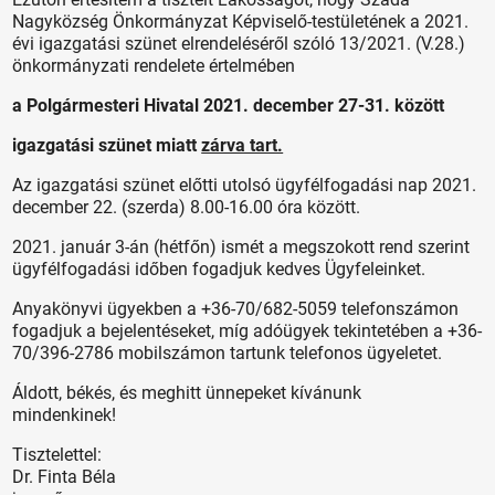
Nagyközség Önkormányzat Képviselő-testületének a 2021.
évi igazgatási szünet elrendeléséről szóló 13/2021. (V.28.)
önkormányzati rendelete értelmében
a Polgármesteri Hivatal 2021. december 27-31. között
igazgatási szünet miatt
zárva tart.
Az igazgatási szünet előtti utolsó ügyfélfogadási nap 2021.
december 22. (szerda) 8.00-16.00 óra között.
2021. január 3-án (hétfőn) ismét a megszokott rend szerint
ügyfélfogadási időben fogadjuk kedves Ügyfeleinket.
Anyakönyvi ügyekben a +36-70/682-5059 telefonszámon
fogadjuk a bejelentéseket, míg adóügyek tekintetében a +36-
70/396-2786 mobilszámon tartunk telefonos ügyeletet.
Áldott, békés, és meghitt ünnepeket kívánunk
mindenkinek!
Tisztelettel:
Dr. Finta Béla