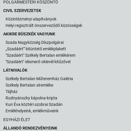
POLGÁRMESTERI KÖSZÖNTŐ
CIVIL SZERVEZETEK
Közintézményi alapítványok
Helyi regisztrált önszerveződő közösségek
AKIKRE BÜSZKÉK VAGYUNK
Szada Nagyközség Díszpolgárai
„Szadáért” kitüntető emlékplakett
"Szadáért" Székely Bertalan emlékérem
"Szadáért" elismerő oklevél kitűzővel
LÁTNIVALÓK
Székely Bertalan Műteremház Galéria
Székely Bertalan síremléke
Tájház
Rudnyánszky kápolna-kripta
Kun Éva köztéri szobrai Szadán
Emlékhelyeink, emlékműveink
EGYHÁZI ÉLET
ÁLLANDÓ RENDEZVÉNYEINK