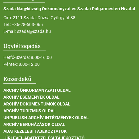
Szada Nagyközség Önkormányzat és Szadai Polgármesteri Hivatal
Cím: 2111 Szada, Dózsa György út 88.
Tel.:
+36-28-503-065
E-mail:
szada@szada.hu
Ügyfélfogadás
Hétfő-Szerda: 8.00-16.00
Péntek: 8.00-12.00
Közérdekű
ARCHÍV ÖNKORMÁNYZATI OLDAL
ARCHÍV ESEMÉNYEK OLDAL
ARCHÍV DOKUMENTUMOK OLDAL
ARCHÍV TURIZMUS OLDAL
UNPUBLISH ARCHÍV INTÉZMÉNYEK OLDAL
ARCHÍV BERUHÁZÁSOK OLDAL
ADATKEZELÉSI TÁJÉKOZTATÓK
HÍRLEVÉL ADATKEZELÉSI TÁJÉKOZTATÓ