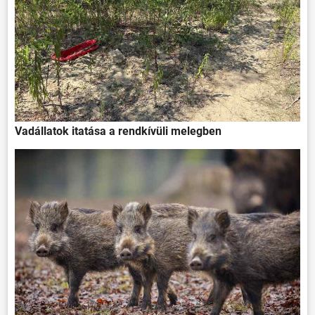
Vadállatok itatása a rendkívüli melegben