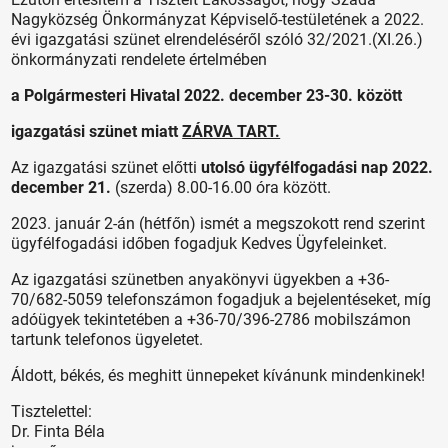
Nagyközség Önkormányzat Képviselő-testületének a 2022.
évi igazgatási szünet elrendeléséről szóló 32/2021.(XI.26.)
önkormányzati rendelete értelmében
a Polgármesteri Hivatal 2022. december 23-30. között
igazgatási szünet miatt
ZÁRVA TART.
Az igazgatási szünet előtti
utolsó ügyfélfogadási nap 2022.
december 21.
(szerda) 8.00-16.00 óra között.
2023. január 2-án (hétfőn) ismét a megszokott rend szerint
ügyfélfogadási időben fogadjuk Kedves Ügyfeleinket.
Az igazgatási szünetben anyakönyvi ügyekben a +36-
70/682-5059 telefonszámon fogadjuk a bejelentéseket, míg
adóügyek tekintetében a +36-70/396-2786 mobilszámon
tartunk telefonos ügyeletet.
Áldott, békés, és meghitt ünnepeket kívánunk mindenkinek!
Tisztelettel:
Dr. Finta Béla