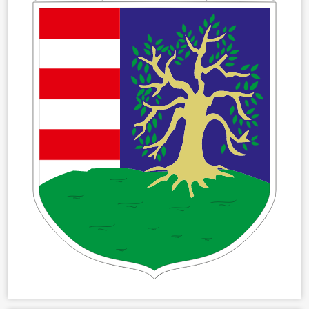
ÖNKORMÁNYZAT
ÜGYINTÉZÉS
KÖZÖSSÉG
HÍREK