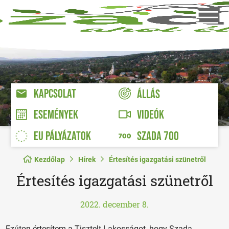
KAPCSOLAT
ÁLLÁS
VIDEÓK
ESEMÉNYEK
EU PÁLYÁZATOK
SZADA 700
Kezdőlap
Hírek
Értesítés igazgatási szünetről
Értesítés igazgatási szünetről
2022. december 8.
Ezúton értesítem a Tisztelt Lakosságot, hogy Szada