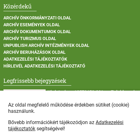
Közérdekű
ARCHÍV ÖNKORMÁNYZATI OLDAL
ARCHÍV ESEMÉNYEK OLDAL
ARCHÍV DOKUMENTUMOK OLDAL
ARCHÍV TURIZMUS OLDAL
UNPUBLISH ARCHÍV INTÉZMÉNYEK OLDAL
ARCHÍV BERUHÁZÁSOK OLDAL
ADATKEZELÉSI TÁJÉKOZTATÓK
HÍRLEVÉL ADATKEZELÉSI TÁJÉKOZTATÓ
Legfrissebb bejegyzések
Hirdetmény - 13572650-301 sz. Tulajdonosi
Közösség tulajdonosi gyűlése
Az oldal megfelelő működése érdekben sütiket (cookie)
használunk.
Bővebb információkért tájékozódjon az
Adatkezelési
II. fokú hőségriasztás
tájékoztatók
segítségével!