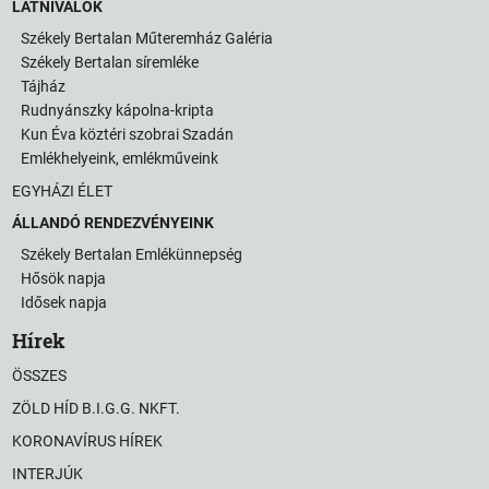
LÁTNIVALÓK
Székely Bertalan Műteremház Galéria
Székely Bertalan síremléke
Tájház
Rudnyánszky kápolna-kripta
Kun Éva köztéri szobrai Szadán
Emlékhelyeink, emlékműveink
EGYHÁZI ÉLET
ÁLLANDÓ RENDEZVÉNYEINK
Székely Bertalan Emlékünnepség
Hősök napja
Idősek napja
Hírek
ÖSSZES
ZÖLD HÍD B.I.G.G. NKFT.
KORONAVÍRUS HÍREK
INTERJÚK