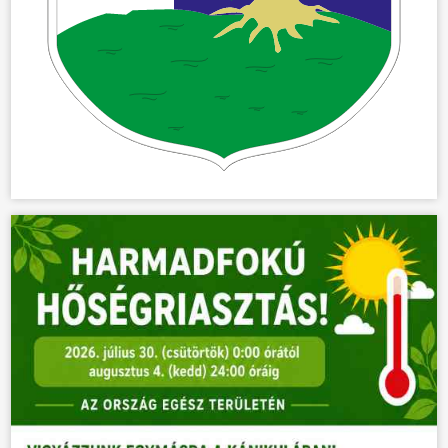
ÜGYINTÉZÉS
KÖZÖSSÉG
HÍREK
VÁLASZTÁSOK