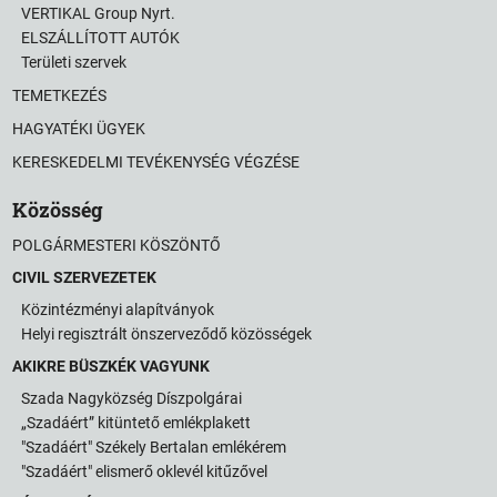
VERTIKAL Group Nyrt.
ELSZÁLLÍTOTT AUTÓK
Területi szervek
TEMETKEZÉS
HAGYATÉKI ÜGYEK
KERESKEDELMI TEVÉKENYSÉG VÉGZÉSE
Közösség
POLGÁRMESTERI KÖSZÖNTŐ
CIVIL SZERVEZETEK
Közintézményi alapítványok
Helyi regisztrált önszerveződő közösségek
AKIKRE BÜSZKÉK VAGYUNK
Szada Nagyközség Díszpolgárai
„Szadáért” kitüntető emlékplakett
"Szadáért" Székely Bertalan emlékérem
"Szadáért" elismerő oklevél kitűzővel