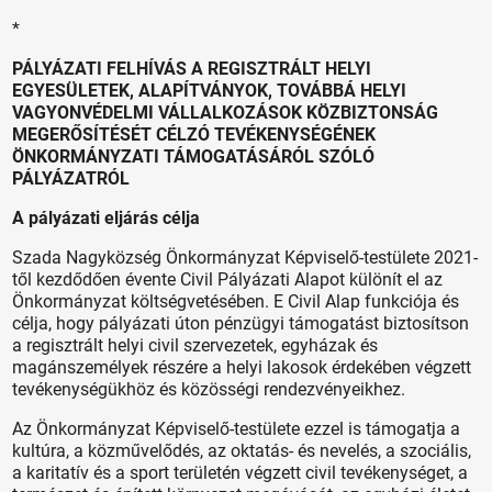
*
PÁLYÁZATI FELHÍVÁS A REGISZTRÁLT HELYI
EGYESÜLETEK, ALAPÍTVÁNYOK, TOVÁBBÁ HELYI
VAGYONVÉDELMI VÁLLALKOZÁSOK KÖZBIZTONSÁG
MEGERŐSÍTÉSÉT CÉLZÓ TEVÉKENYSÉGÉNEK
ÖNKORMÁNYZATI TÁMOGATÁSÁRÓL SZÓLÓ
PÁLYÁZATRÓL
A pályázati eljárás célja
Szada Nagyközség Önkormányzat Képviselő-testülete 2021-
től kezdődően évente Civil Pályázati Alapot különít el az
Önkormányzat költségvetésében. E Civil Alap funkciója és
célja, hogy pályázati úton pénzügyi támogatást biztosítson
a regisztrált helyi civil szervezetek, egyházak és
magánszemélyek részére a helyi lakosok érdekében végzett
tevékenységükhöz és közösségi rendezvényeikhez.
Az Önkormányzat Képviselő-testülete ezzel is támogatja a
kultúra, a közművelődés, az oktatás- és nevelés, a szociális,
a karitatív és a sport területén végzett civil tevékenységet, a