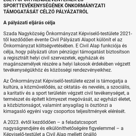
SPORTTEVÉKENYSÉGÉNEK ÖNKORMÁNYZATI
TÁMOGATÁSÁT CÉLZÓ PÁLYÁZATRÓL
A pályázati eljárás célja
Szada Nagyközség Önkormányzat Képviselő-testülete 2021-
től kezdődően évente Civil Pályázati Alapot különít el az
Önkormányzat költségvetésében. E Civil Alap funkciója és
célja, hogy pályázati úton pénzügyi támogatást biztosítson
a regisztrált helyi civil szervezetek, egyházak és
magánszemélyek részére a helyi lakosok érdekében végzett
tevékenységükhöz és közösségi rendezvényeikhez.
Az Önkormányzat Képviselő-testülete ezzel is támogatja a
kultúra, a közművelődés, az oktatás- és nevelés, a szociális,
a karitatív és a sport területén végzett civil tevékenységet, a
természet és épített környezet megóvását, az egyházi életet,
a közbiztonságot, valamint anyagilag is ösztönzi a
kimagasló egyéni vagy csoportos teljesítmények elérését.
A 2023. évtől kezdődően – a feladatcsoport
nagyságrendjére és elkülöníthetőségére figyelemmel – a
Képviselő-testület
a Civil Alap mellett
önálló