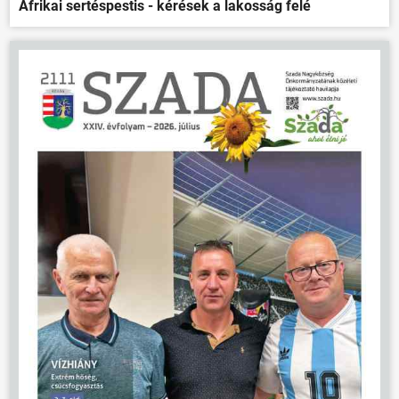
Afrikai sertéspestis - kérések a lakosság felé
ÖNKORMÁNYZAT
ÜGYINTÉZÉS
KÖZÖSSÉG
HÍREK
VÁLASZTÁSOK