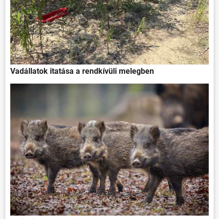
Vadállatok itatása a rendkívüli melegben