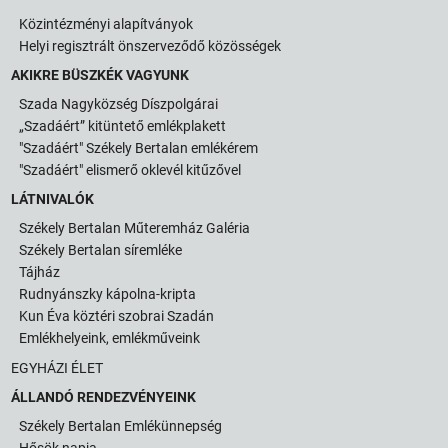
Közintézményi alapítványok
Helyi regisztrált önszerveződő közösségek
AKIKRE BÜSZKÉK VAGYUNK
Szada Nagyközség Díszpolgárai
„Szadáért” kitüntető emlékplakett
"Szadáért" Székely Bertalan emlékérem
"Szadáért" elismerő oklevél kitűzővel
LÁTNIVALÓK
Székely Bertalan Műteremház Galéria
Székely Bertalan síremléke
Tájház
Rudnyánszky kápolna-kripta
Kun Éva köztéri szobrai Szadán
Emlékhelyeink, emlékműveink
EGYHÁZI ÉLET
ÁLLANDÓ RENDEZVÉNYEINK
Székely Bertalan Emlékünnepség
Hősök napja