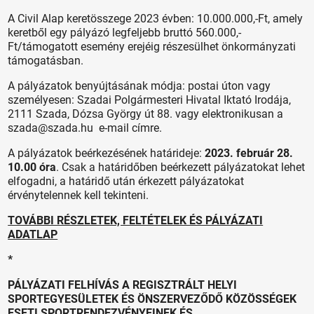
A Civil Alap keretösszege 2023 évben: 10.000.000,-Ft, amely
keretből egy pályázó legfeljebb bruttó 560.000,-
Ft/támogatott esemény erejéig részesülhet önkormányzati
támogatásban.
A pályázatok benyújtásának módja: postai úton vagy
személyesen: Szadai Polgármesteri Hivatal Iktató Irodája,
2111 Szada, Dózsa György út 88. vagy elektronikusan a
szada@szada.hu e-mail címre.
A pályázatok beérkezésének határideje:
2023. február 28.
10.00 óra
. Csak a határidőben beérkezett pályázatokat lehet
elfogadni, a határidő után érkezett pályázatokat
érvénytelennek kell tekinteni.
TOVÁBBI RÉSZLETEK, FELTÉTELEK ÉS PÁLYÁZATI
ADATLAP
*
PÁLYÁZATI FELHÍVÁS A REGISZTRÁLT HELYI
SPORTEGYESÜLETEK ÉS ÖNSZERVEZŐDŐ KÖZÖSSÉGEK
ESETI SPORTRENDEZVÉNYEINEK ÉS