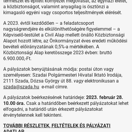
természet és épített környezet megóvását, az egyházi életet,
a közbiztonságot, valamint anyagilag is ösztönzi a
kimagasló egyéni vagy csoportos teljesítmények elérését.
A 2023. évtől kezdődően – a feladatcsoport
nagyságrendjére és elkülöníthetőségére figyelemmel – a
Képviselő-testület a Civil Alap mellett önálló Közbiztonsági
Alapot hozott létre, az Önkormányzat éves eredeti működési
bevételi előirányzatának 0,5%-a mértékében. A
Közbiztonsági Alap keretösszege 2023 évben: bruttó
6.900.000,-Ft.
A pályázatok benyújtásának módja: postai úton vagy
személyesen: Szadai Polgármesteri Hivatal Iktató Irodája,
2111 Szada, Dózsa György út 88.
vagy
elektronikusan a
szada@szada.hu
e-mail címre.
A pályázatok beérkezésének határideje:
2023. február 28.
10.00 óra.
Csak a határidőben beérkezett pályázatokat lehet
elfogadni, a határidő után érkezett pályázatokat
érvénytelennek kell tekinteni.
TOVÁBBI RÉSZLETEK, FELTÉTELEK ÉS PÁLYÁZATI
ADATLAP