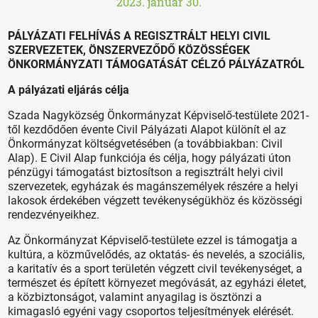
2023. január 30.
PÁLYÁZATI FELHÍVÁS A REGISZTRÁLT HELYI CIVIL
SZERVEZETEK, ÖNSZERVEZŐDŐ KÖZÖSSÉGEK
ÖNKORMÁNYZATI TÁMOGATÁSÁT CÉLZÓ PÁLYÁZATRÓL
A pályázati eljárás célja
Szada Nagyközség Önkormányzat Képviselő-testülete 2021-
től kezdődően évente Civil Pályázati Alapot különít el az
Önkormányzat költségvetésében (a továbbiakban: Civil
Alap). E Civil Alap funkciója és célja, hogy pályázati úton
pénzügyi támogatást biztosítson a regisztrált helyi civil
szervezetek, egyházak és magánszemélyek részére a helyi
lakosok érdekében végzett tevékenységükhöz és közösségi
rendezvényeikhez.
Az Önkormányzat Képviselő-testülete ezzel is támogatja a
kultúra, a közművelődés, az oktatás- és nevelés, a szociális,
a karitatív és a sport területén végzett civil tevékenységet, a
természet és épített környezet megóvását, az egyházi életet,
a közbiztonságot, valamint anyagilag is ösztönzi a
kimagasló egyéni vagy csoportos teljesítmények elérését.