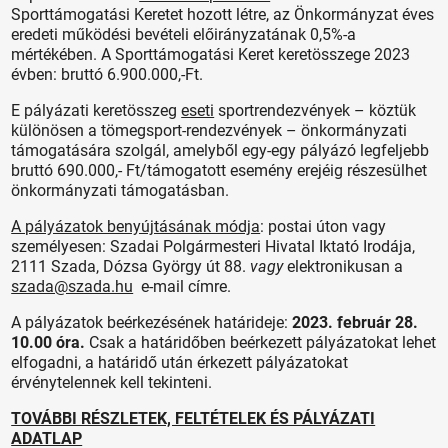
Sporttámogatási Keretet hozott létre, az Önkormányzat éves
eredeti működési bevételi előirányzatának 0,5%-a
mértékében. A Sporttámogatási Keret keretösszege 2023
évben: bruttó 6.900.000,-Ft.
E pályázati keretösszeg
eseti
sportrendezvények – köztük
különösen a tömegsport-rendezvények – önkormányzati
támogatására szolgál, amelyből egy-egy pályázó legfeljebb
bruttó 690.000,- Ft/támogatott esemény erejéig részesülhet
önkormányzati támogatásban.
A pályázatok benyújtásának módja
: postai úton vagy
személyesen: Szadai Polgármesteri Hivatal Iktató Irodája,
2111 Szada, Dózsa György út 88.
vagy
elektronikusan a
szada@szada.hu
e-mail címre.
A pályázatok beérkezésének határideje:
2023. február 28.
10.00 óra.
Csak a határidőben beérkezett pályázatokat lehet
elfogadni, a határidő után érkezett pályázatokat
érvénytelennek kell tekinteni.
TOVÁBBI RÉSZLETEK, FELTÉTELEK ÉS PÁLYÁZATI
ADATLAP