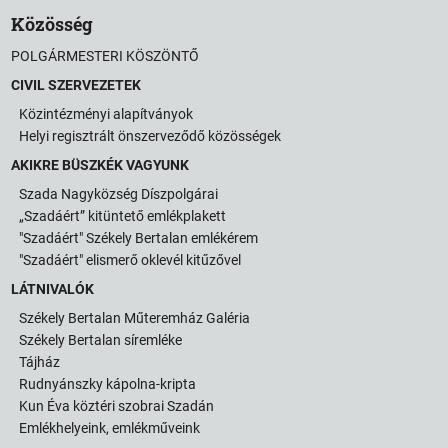
Közösség
POLGÁRMESTERI KÖSZÖNTŐ
CIVIL SZERVEZETEK
Közintézményi alapítványok
Helyi regisztrált önszerveződő közösségek
AKIKRE BÜSZKÉK VAGYUNK
Szada Nagyközség Díszpolgárai
„Szadáért” kitüntető emlékplakett
"Szadáért" Székely Bertalan emlékérem
"Szadáért" elismerő oklevél kitűzővel
LÁTNIVALÓK
Székely Bertalan Műteremház Galéria
Székely Bertalan síremléke
Tájház
Rudnyánszky kápolna-kripta
Kun Éva köztéri szobrai Szadán
Emlékhelyeink, emlékműveink