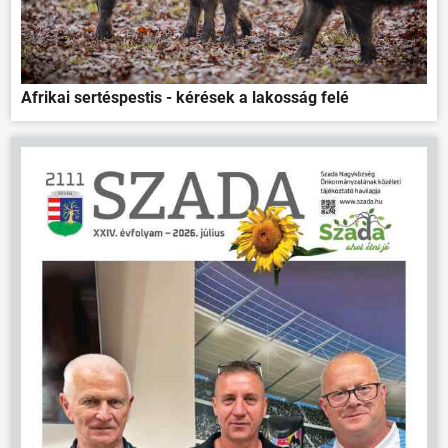
Afrikai sertéspestis - kérések a lakosság felé
ÖNKORMÁNYZAT
ÜGYINTÉZÉS
KÖZÖSSÉG
HÍREK
VÁLASZTÁSOK