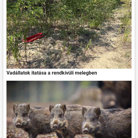
Vadállatok itatása a rendkívüli melegben