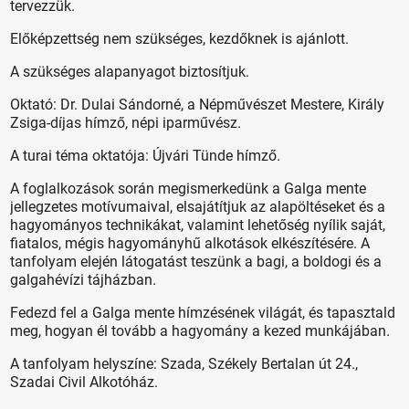
tervezzük.
Előképzettség nem szükséges, kezdőknek is ajánlott.
A szükséges alapanyagot biztosítjuk.
Oktató: Dr. Dulai Sándorné, a Népművészet Mestere, Király
Zsiga-díjas hímző, népi iparművész.
A turai téma oktatója: Újvári Tünde hímző.
A foglalkozások során megismerkedünk a Galga mente
jellegzetes motívumaival, elsajátítjuk az alapöltéseket és a
hagyományos technikákat, valamint lehetőség nyílik saját,
fiatalos, mégis hagyományhű alkotások elkészítésére. A
tanfolyam elején látogatást teszünk a bagi, a boldogi és a
galgahévízi tájházban.
Fedezd fel a Galga mente hímzésének világát, és tapasztald
meg, hogyan él tovább a hagyomány a kezed munkájában.
A tanfolyam helyszíne: Szada, Székely Bertalan út 24.,
Szadai Civil Alkotóház.