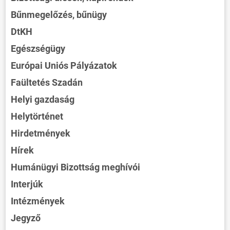
Bűnmegelőzés, bűnügy
DtKH
Egészségügy
Európai Uniós Pályázatok
Faültetés Szadán
Helyi gazdaság
Helytörténet
Hirdetmények
Hírek
Humánügyi Bizottság meghívói
Interjúk
Intézmények
Jegyző