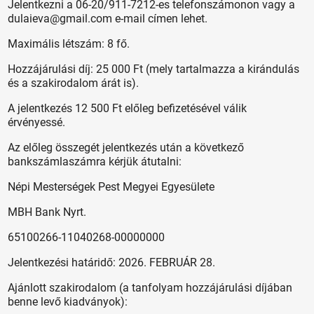
Jelentkezni a 06-20/911-7212-es telefonszámonon vagy a
dulaieva@gmail.com e-mail címen lehet.
Maximális létszám: 8 fő.
Hozzájárulási díj: 25 000 Ft (mely tartalmazza a kirándulás
és a szakirodalom árát is).
A jelentkezés 12 500 Ft előleg befizetésével válik
érvényessé.
Az előleg összegét jelentkezés után a következő
bankszámlaszámra kérjük átutalni:
Népi Mesterségek Pest Megyei Egyesülete
MBH Bank Nyrt.
65100266-11040268-00000000
Jelentkezési határidő: 2026. FEBRUÁR 28.
Ajánlott szakirodalom (a tanfolyam hozzájárulási díjában
benne levő kiadványok):