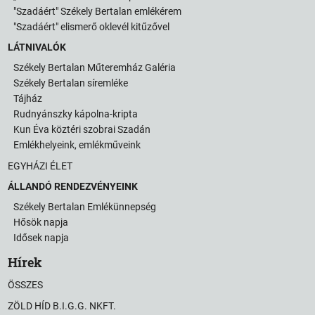
"Szadáért" Székely Bertalan emlékérem
"Szadáért" elismerő oklevél kitűzővel
LÁTNIVALÓK
Székely Bertalan Műteremház Galéria
Székely Bertalan síremléke
Tájház
Rudnyánszky kápolna-kripta
Kun Éva köztéri szobrai Szadán
Emlékhelyeink, emlékműveink
EGYHÁZI ÉLET
ÁLLANDÓ RENDEZVÉNYEINK
Székely Bertalan Emlékünnepség
Hősök napja
Idősek napja
Hírek
ÖSSZES
ZÖLD HÍD B.I.G.G. NKFT.