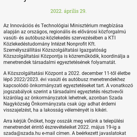
2022. április 29.
Az Innovációs és Technológiai Minisztérium megbízása
alapján az országos, regionális és elővárosi közforgalmú
vasúti- és autóbusz-közlekedés szervezésében a KTI
Közlekedéstudomány Intézet Nonprofit Kft.
Személyszállítási Közszolgáltatási Igazgatóság
Közszolgáltatási Központja is közreműködik, koordinálja a
menetrendek társadalmi egyeztetésének folyamatát.
A Közszolgáltatási Központ a 2022. december 11-től életbe
lépő 2022/2023. évi vasúti és autóbusz menetrendekhez
kapcsolódó önkormányzati egyeztetéseket tart. A vonatkozó
jogszabályok szerint a társadalmi egyeztetés résztvevői
kizárólag az önkormányzatok lehetnek, azonban Szada
Nagyközség Önkormányzata csak úgy adhat érdemi
visszajelzést, ha a lakosság véleményét is kikéri.
Arra kérjük Önöket, hogy osszák meg velünk a települési
menetrendet érintő észrevételeiket 2022. május 19-ig a
szada@szada.hu e-mail címen. A beérkezett javaslatokat