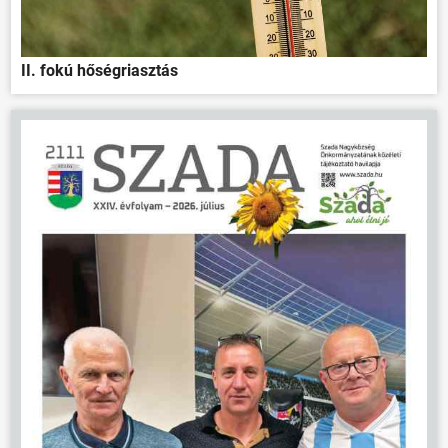
II. fokú hőségriasztás