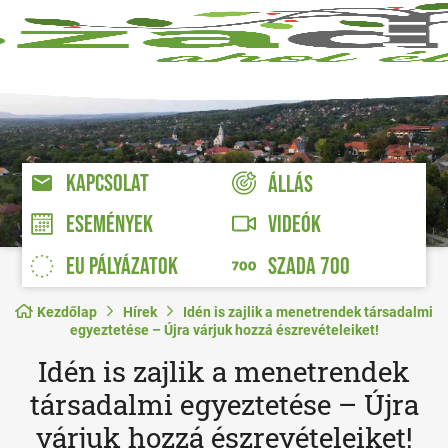
KAPCSOLAT
ÁLLÁS
VIDEÓK
ESEMÉNYEK
EU PÁLYÁZATOK
SZADA 700
Kezdőlap
Hírek
Idén is zajlik a menetrendek társadalmi
egyeztetése – Újra várjuk hozzá észrevételeiket!
Idén is zajlik a menetrendek
társadalmi egyeztetése – Újra
várjuk hozzá észrevételeiket!