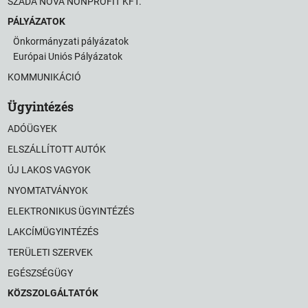
SZADA NOVA NONPROFIT KFT.
PÁLYÁZATOK
Önkormányzati pályázatok
Európai Uniós Pályázatok
KOMMUNIKÁCIÓ
Ügyintézés
ADÓÜGYEK
ELSZÁLLÍTOTT AUTÓK
ÚJ LAKOS VAGYOK
NYOMTATVÁNYOK
ELEKTRONIKUS ÜGYINTÉZÉS
LAKCÍMÜGYINTÉZÉS
TERÜLETI SZERVEK
EGÉSZSÉGÜGY
KÖZSZOLGÁLTATÓK