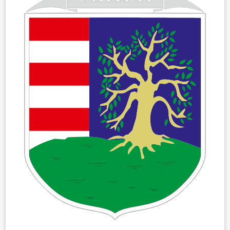
ÖNKORMÁNYZAT
ÜGYINTÉZÉS
KÖZÖSSÉG
HÍREK
VÁLASZTÁSOK