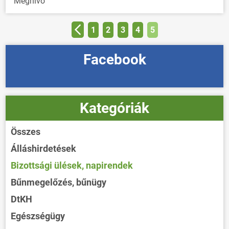
Meghívó
1
2
3
4
5
Facebook
Kategóriák
Összes
Álláshirdetések
Bizottsági ülések, napirendek
Bűnmegelőzés, bűnügy
DtKH
Egészségügy