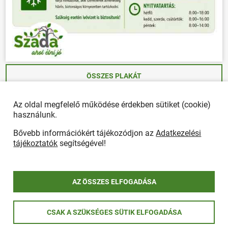
ÖSSZES PLAKÁT
Az oldal megfelelő működése érdekben sütiket (cookie)
használunk.
Önkormányzat
Bővebb információkért tájékozódjon az
Adatkezelési
POLGÁRMESTERI HIVATAL
tájékoztatók
segítségével!
Ügyfélfogadás, elérhetőségek
Polgármesteri Hivatal
Rendeletek
AZ ÖSSZES ELFOGADÁSA
Hirdetmények
ÖNKORMÁNYZAT
CSAK A SZÜKSÉGES SÜTIK ELFOGADÁSA
Képviselő-testület