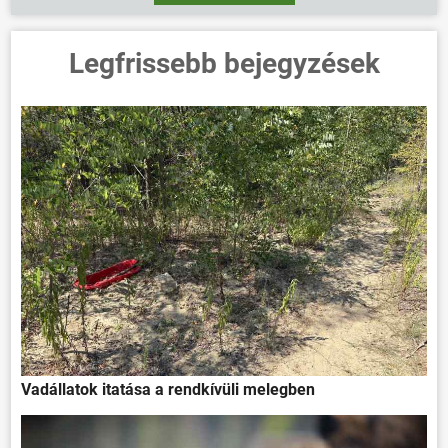
Legfrissebb bejegyzések
Vadállatok itatása a rendkívüli melegben