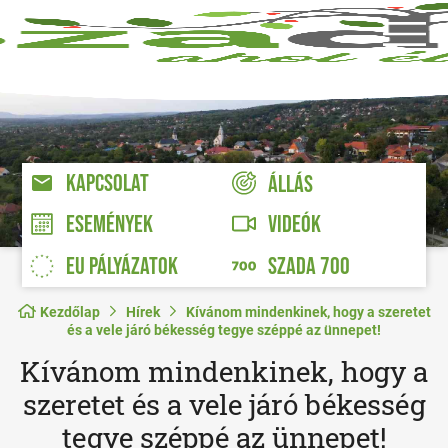
KAPCSOLAT
ÁLLÁS
VIDEÓK
ESEMÉNYEK
EU PÁLYÁZATOK
SZADA 700
Kezdőlap
Hírek
Kívánom mindenkinek, hogy a szeretet
és a vele járó békesség tegye széppé az ünnepet!
Kívánom mindenkinek, hogy a
szeretet és a vele járó békesség
tegye széppé az ünnepet!