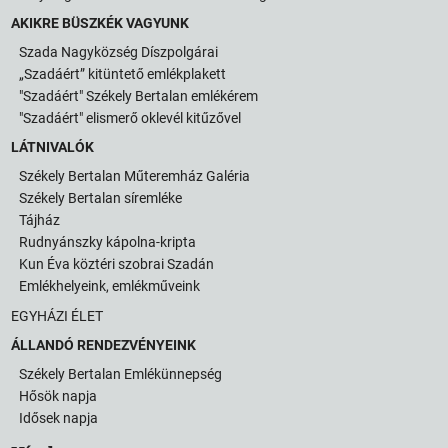
AKIKRE BÜSZKÉK VAGYUNK
Szada Nagyközség Díszpolgárai
„Szadáért” kitüntető emlékplakett
"Szadáért" Székely Bertalan emlékérem
"Szadáért" elismerő oklevél kitűzővel
LÁTNIVALÓK
Székely Bertalan Műteremház Galéria
Székely Bertalan síremléke
Tájház
Rudnyánszky kápolna-kripta
Kun Éva köztéri szobrai Szadán
Emlékhelyeink, emlékműveink
EGYHÁZI ÉLET
ÁLLANDÓ RENDEZVÉNYEINK
Székely Bertalan Emlékünnepség
Hősök napja
Idősek napja