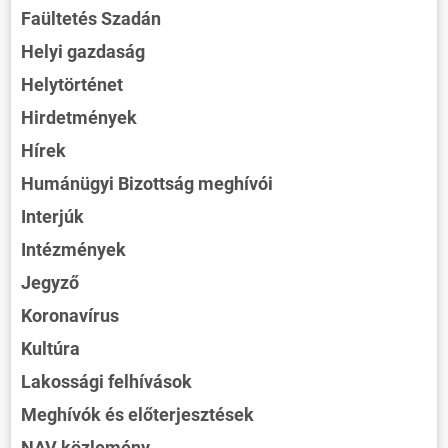
Faültetés Szadán
Helyi gazdaság
Helytörténet
Hirdetmények
Hírek
Humánügyi Bizottság meghívói
Interjúk
Intézmények
Jegyző
Koronavírus
Kultúra
Lakossági felhívások
Meghívók és előterjesztések
NAV közlemény