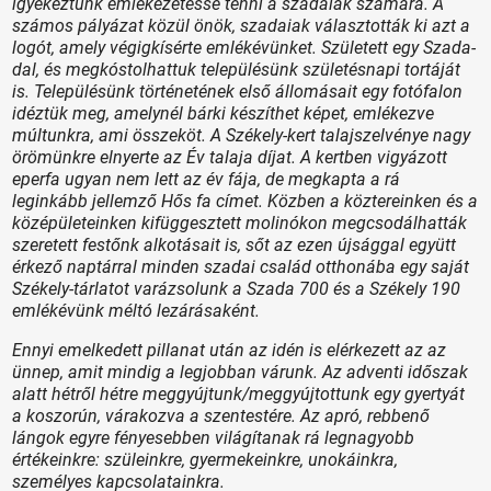
igyekeztünk emlékezetessé tenni a szadaiak számára. A
számos pályázat közül önök, szadaiak választották ki azt a
logót, amely végigkísérte emlékévünket. Született egy Szada-
dal, és megkóstolhattuk településünk születésnapi tortáját
is. Településünk történetének első állomásait egy fotófalon
idéztük meg, amelynél bárki készíthet képet, emlékezve
múltunkra, ami összeköt. A Székely-kert talajszelvénye nagy
örömünkre elnyerte az Év talaja díjat. A kertben vigyázott
eperfa ugyan nem lett az év fája, de megkapta a rá
leginkább jellemző Hős fa címet. Közben a köztereinken és a
középületeinken kifüggesztett molinókon megcsodálhatták
szeretett festőnk alkotásait is, sőt az ezen újsággal együtt
érkező naptárral minden szadai család otthonába egy saját
Székely-tárlatot varázsolunk a Szada 700 és a Székely 190
emlékévünk méltó lezárásaként.
Ennyi emelkedett pillanat után az idén is elérkezett az az
ünnep, amit mindig a legjobban várunk. Az adventi időszak
alatt hétről hétre meggyújtunk/meggyújtottunk egy gyertyát
a koszorún, várakozva a szentestére. Az apró, rebbenő
lángok egyre fényesebben világítanak rá legnagyobb
értékeinkre: szüleinkre, gyermekeinkre, unokáinkra,
személyes kapcsolatainkra.