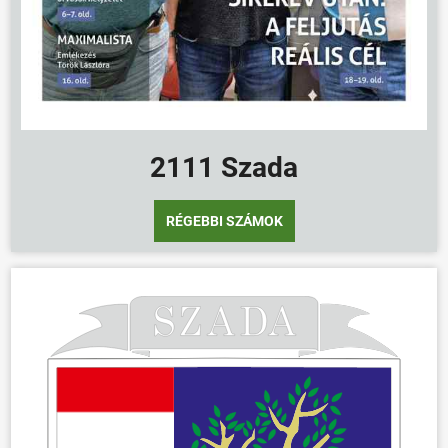
ÖNKORMÁNYZAT
ÜGYINTÉZÉS
KÖZÖSSÉG
2111 Szada
HÍREK
VÁLASZTÁSOK
RÉGEBBI SZÁMOK