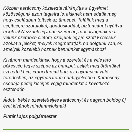
Közben karácsony közeledte ráirányítja a figyelmet
közösségünk azon tagjaira is, akiknek nem adatik meg,
hogy családban töltsék az ünnepet. Találjuk meg a
segítségre szorulókat, gondoskodást, biztonságot nyújtva
nekik is! Nézzünk egymás szemébe, mosolyogjunk rá a
velünk szemben sietőre, szóljunk egy jó szót! Keressük
azokat a jeleket, melyek megmutatják, ha dolgunk van, és
amelyek közelebb hoznak bennünket egymáshoz!
Kívánom mindenkinek, hogy a szeretet és a vele járó
békesség tegye széppé az ünnepet. Leljék meg örömüket
szeretteikben, embertársaikban, az egymással való
törődésben, az egymás iránti odafigyelésben. Karácsony
csodája pedig kísérjen végig mindenkit a következő
esztendőn.
Áldott, békés, szeretetteljes karácsonyt és nagyon boldog új
évet kívánok mindannyiuknak!
Pintér Lajos polgármester