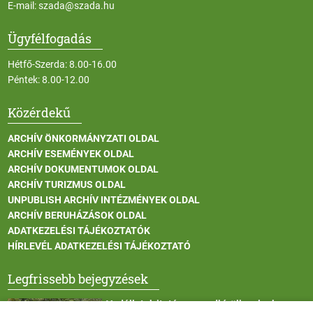
E-mail:
szada@szada.hu
Ügyfélfogadás
Hétfő-Szerda: 8.00-16.00
Péntek: 8.00-12.00
Közérdekű
ARCHÍV ÖNKORMÁNYZATI OLDAL
ARCHÍV ESEMÉNYEK OLDAL
ARCHÍV DOKUMENTUMOK OLDAL
ARCHÍV TURIZMUS OLDAL
UNPUBLISH ARCHÍV INTÉZMÉNYEK OLDAL
ARCHÍV BERUHÁZÁSOK OLDAL
ADATKEZELÉSI TÁJÉKOZTATÓK
HÍRLEVÉL ADATKEZELÉSI TÁJÉKOZTATÓ
Legfrissebb bejegyzések
Vadállatok itatása a rendkívüli melegben