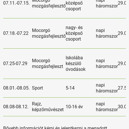
Mocorgó
napi
07.11.-07.15.
középső
29.0
mozgásfejlesztő
háromszor
csoport
nagy- és
Mocorgó
napi
07.18.-07.22
középső
29.0
mozgásfejlesztő
háromszor
csoport
Iskolába
Mocorgó
napi
07.25-07.29
készülő
29.0
mozgásfejleszt
háromszor
óvodások
napi
08.01.-08.05.
Sport
5-14
27.5
háromszor
Rajz,
napi
08.08-08.12.
10-16 év
30.0
képzőművészet
háromszor
Bővebb információt kérni és jelentkezni a megadott