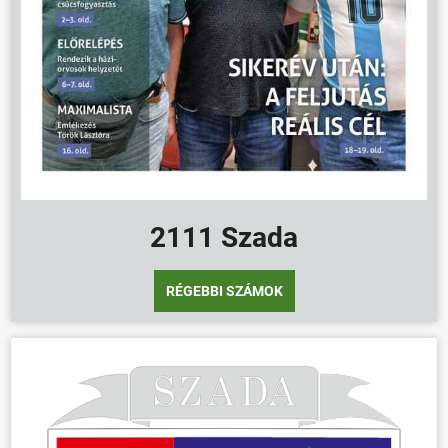
ÖNKORMÁNYZAT
ÜGYINTÉZÉS
KÖZÖSSÉG
HÍREK
VÁLASZTÁSOK
2111 Szada
RÉGEBBI SZÁMOK