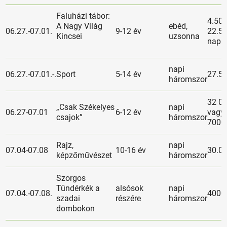
Faluházi tábor:
4.500
A Nagy Világ
ebéd,
06.27.-07.01.
9-12 év
22.5
Kincsei
uzsonna
nap
napi
06.27.-07.01.-.
Sport
5-14 év
27.5
háromszor
32 00
„Csak Székelyes
napi
06.27-07.01
6-12 év
vagy 
csajok”
háromszor
7000
Rajz,
napi
07.04-07.08
10-16 év
30.0
képzőművészet
háromszor
Szorgos
Tündérkék a
alsósok
napi
07.04.-07.08.
40000
szadai
részére
háromszor
dombokon