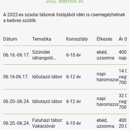
2022. március 30.
A 2022-es szadai táborok listájából idén is csemegézhetnek
a kedves szülők:
Dátum
Tematika
Korosztály
Étkezés
Ár (fo
Szünidei
ebéd,
4000 
06.16.-06.17.
6-10 év
ráhangoló…
uzsonna
nap
14 00
napi
06.16-06.17.
Időutazó tábor
6-12 év
vagy
háromszor
7000
32 00
napi
06.20-.06.24.
Időutazó tábor
6-12 év
vagy
háromszor
7000
Faluházi tábor:
ebéd,
4000
06.20.-06.24.
6-10 év
Vakációvár
uzsonna
20.0