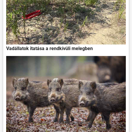
Vadállatok itatása a rendkívüli melegben