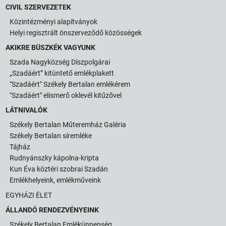
CIVIL SZERVEZETEK
Közintézményi alapítványok
Helyi regisztrált önszerveződő közösségek
AKIKRE BÜSZKÉK VAGYUNK
Szada Nagyközség Díszpolgárai
„Szadáért” kitüntető emlékplakett
"Szadáért" Székely Bertalan emlékérem
"Szadáért" elismerő oklevél kitűzővel
LÁTNIVALÓK
Székely Bertalan Műteremház Galéria
Székely Bertalan síremléke
Tájház
Rudnyánszky kápolna-kripta
Kun Éva köztéri szobrai Szadán
Emlékhelyeink, emlékműveink
EGYHÁZI ÉLET
ÁLLANDÓ RENDEZVÉNYEINK
Székely Bertalan Emlékünnepség