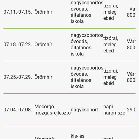
nagycsoportos
tízórai,
óvodás,
Várh
07.11.-07.15.
Örömhír
meleg
általános
8000
ebéd
iskola
nagycsoportos
tízórai,
óvodás,
Várh
07.18.-07.22.
Örömhír
meleg
általános
8000
ebéd
iskola
nagycsoportos
tízórai,
óvodás,
Várh
07.25.-07.29.
Örömhír
meleg
általános
8000
ebéd
iskola
Mocorgó
napi
07.04.-07.08.
nagycsoport
29.0
mozgásfejlesztő
háromszor
kis- és