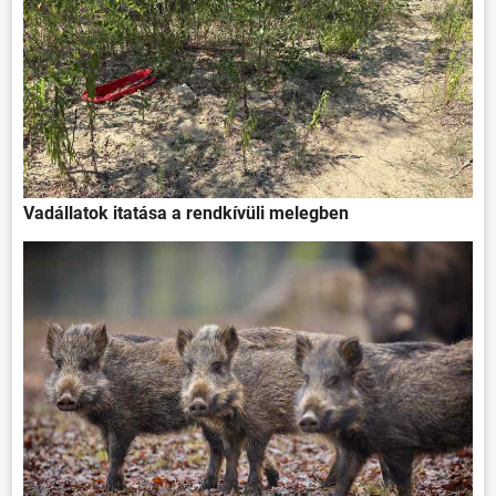
Vadállatok itatása a rendkívüli melegben