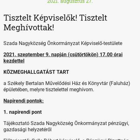
2021. augusztus 27.
Tisztelt Képviselők! Tisztelt
Meghívottak!
Szada Nagyközség Önkormányzat Képviselő-testülete
2021. szeptember 9. napján (csütörtökön) 17.00 órai
kezdettel
KÖZMEGHALLGATÁST TART
a Székely Bertalan Művelődési Ház és Könyvtár (Faluház)
épületében, melyre tisztelettel
meghívom.
Napirendi pontok:
1. napirendi pont
Tájékoztató Szada Nagyközség Önkormányzat pénzügyi,
gazdasági helyzetéről