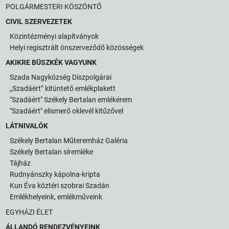
POLGÁRMESTERI KÖSZÖNTŐ
CIVIL SZERVEZETEK
Közintézményi alapítványok
Helyi regisztrált önszerveződő közösségek
AKIKRE BÜSZKÉK VAGYUNK
Szada Nagyközség Díszpolgárai
„Szadáért” kitüntető emlékplakett
"Szadáért" Székely Bertalan emlékérem
"Szadáért" elismerő oklevél kitűzővel
LÁTNIVALÓK
Székely Bertalan Műteremház Galéria
Székely Bertalan síremléke
Tájház
Rudnyánszky kápolna-kripta
Kun Éva köztéri szobrai Szadán
Emlékhelyeink, emlékműveink
EGYHÁZI ÉLET
ÁLLANDÓ RENDEZVÉNYEINK