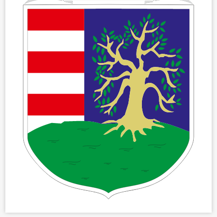
ÖNKORMÁNYZAT
ÜGYINTÉZÉS
KÖZÖSSÉG
HÍREK
VÁLASZTÁSOK