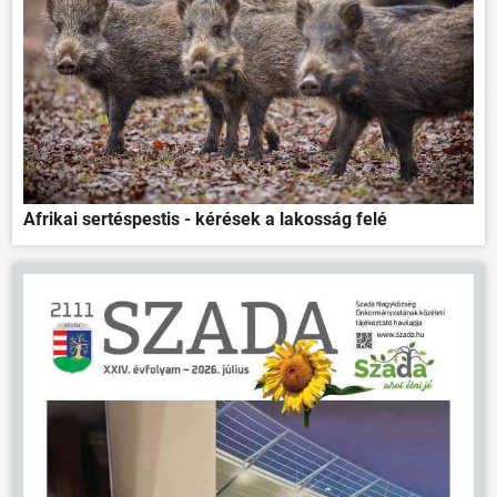
Afrikai sertéspestis - kérések a lakosság felé