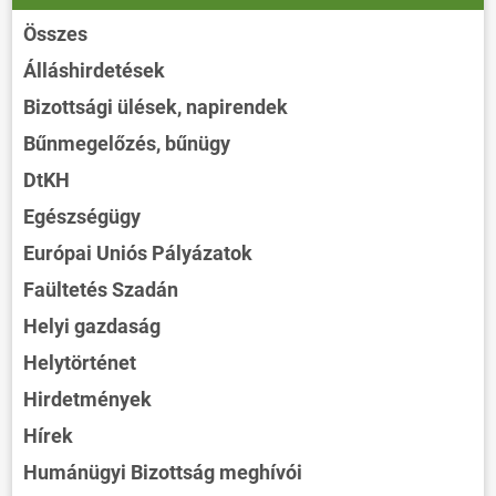
Összes
Álláshirdetések
Bizottsági ülések, napirendek
Bűnmegelőzés, bűnügy
DtKH
Egészségügy
Európai Uniós Pályázatok
Faültetés Szadán
Helyi gazdaság
Helytörténet
Hirdetmények
Hírek
Humánügyi Bizottság meghívói