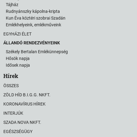
Tájház
Rudnyánszky kápolna-kripta
Kun Éva köztéri szobrai Szadán
Emlékhelyeink, emlékműveink
EGYHÁZI ÉLET
ÁLLANDÓ RENDEZVÉNYEINK
Székely Bertalan Emlékünnepség
Hősök napja
Idősek napja
Hírek
ÖSSZES
ZÖLD HÍD B.I.G.G. NKFT.
KORONAVÍRUS HÍREK
INTERJÚK
SZADA NOVA NKFT.
EGÉSZSÉGÜGY