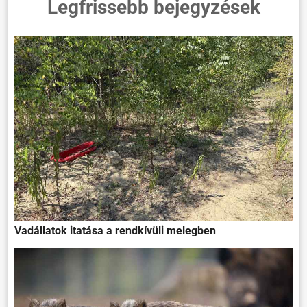
Legfrissebb bejegyzések
Vadállatok itatása a rendkívüli melegben