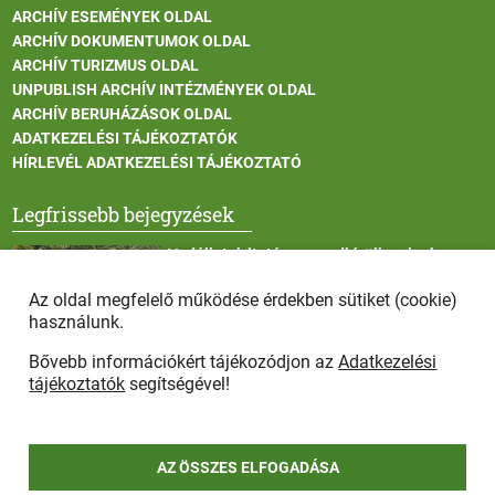
ARCHÍV ESEMÉNYEK OLDAL
ARCHÍV DOKUMENTUMOK OLDAL
ARCHÍV TURIZMUS OLDAL
UNPUBLISH ARCHÍV INTÉZMÉNYEK OLDAL
ARCHÍV BERUHÁZÁSOK OLDAL
ADATKEZELÉSI TÁJÉKOZTATÓK
HÍRLEVÉL ADATKEZELÉSI TÁJÉKOZTATÓ
Legfrissebb bejegyzések
Vadállatok itatása a rendkívüli melegben
Az oldal megfelelő működése érdekben sütiket (cookie)
használunk.
Bővebb információkért tájékozódjon az
Adatkezelési
Afrikai sertéspestis - kérések a lakosság felé
tájékoztatók
segítségével!
AZ ÖSSZES ELFOGADÁSA