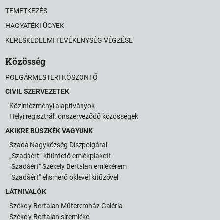
TEMETKEZÉS
HAGYATÉKI ÜGYEK
KERESKEDELMI TEVÉKENYSÉG VÉGZÉSE
Közösség
POLGÁRMESTERI KÖSZÖNTŐ
CIVIL SZERVEZETEK
Közintézményi alapítványok
Helyi regisztrált önszerveződő közösségek
AKIKRE BÜSZKÉK VAGYUNK
Szada Nagyközség Díszpolgárai
„Szadáért” kitüntető emlékplakett
"Szadáért" Székely Bertalan emlékérem
"Szadáért" elismerő oklevél kitűzővel
LÁTNIVALÓK
Székely Bertalan Műteremház Galéria
Székely Bertalan síremléke