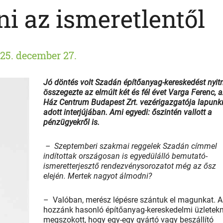
ni az ismeretlentől
25. december 27.
Jó döntés volt Szadán építőanyag-kereskedést nyitn
összegezte az elmúlt két és fél évet Varga Ferenc, a
Ház Centrum Budapest Zrt. vezérigazgatója lapunk
adott interjújában. Ami egyedi: őszintén vallott a
pénzügyekről is.
– Szeptemberi szakmai reggelek Szadán címmel
indítottak országosan is egyedülálló bemutató-
ismeretterjesztő rendezvénysorozatot még az ősz
elején. Mertek nagyot álmodni?
– Valóban, merész lépésre szántuk el magunkat. A
hozzánk hasonló építőanyag-kereskedelmi üzletekn
megszokott, hogy egy-egy gyártó vagy beszállító