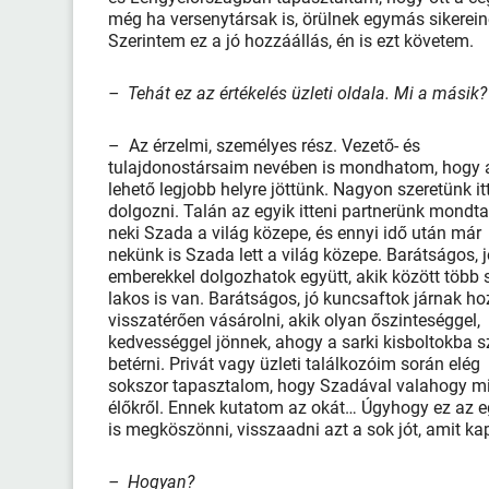
még ha versenytársak is, örülnek egymás sikerein
Szerintem ez a jó hozzáállás, én is ezt követem.
– Tehát ez az értékelés üzleti oldala. Mi a másik?
– Az érzelmi, személyes rész. Vezető- és
tulajdonostársaim nevében is mondhatom, hogy 
lehető legjobb helyre jöttünk. Nagyon szeretünk itt
dolgozni. Talán az egyik itteni partnerünk mondta
neki Szada a világ közepe, és ennyi idő után már
nekünk is Szada lett a világ közepe. Barátságos, 
emberekkel dolgozhatok együtt, akik között több 
lakos is van. Barátságos, jó kuncsaftok járnak h
visszatérően vásárolni, akik olyan őszinteséggel,
kedvességgel jönnek, ahogy a sarki kisboltokba 
betérni. Privát vagy üzleti találkozóim során elég
sokszor tapasztalom, hogy Szadával valahogy min
élőkről. Ennek kutatom az okát… Úgyhogy ez az eg
is megköszönni, visszaadni azt a sok jót, amit k
– Hogyan?