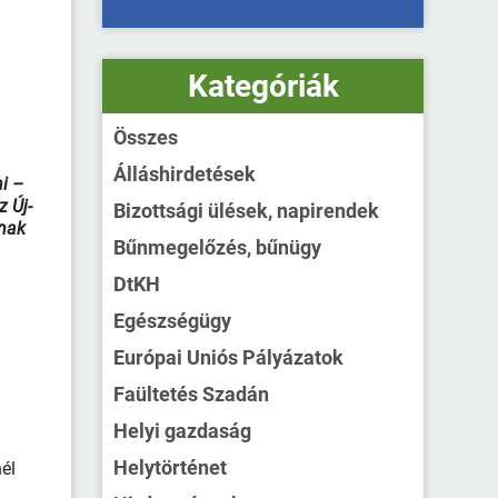
Kategóriák
Összes
Álláshirdetések
i –
z Új-
Bizottsági ülések, napirendek
nak
Bűnmegelőzés, bűnügy
DtKH
Egészségügy
Európai Uniós Pályázatok
Faültetés Szadán
Helyi gazdaság
Helytörténet
él