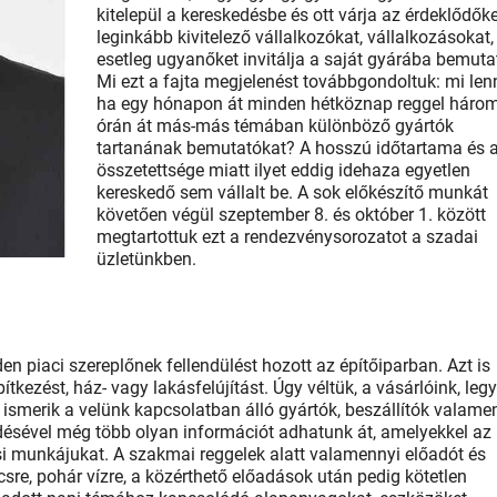
kitelepül a kereskedésbe és ott várja az érdeklődőke
leginkább kivitelező vállalkozókat, vállalkozásokat,
esetleg ugyanőket invitálja a saját gyárába bemuta
Mi ezt a fajta megjelenést továbbgondoltuk: mi len
ha egy hónapon át minden hétköznap reggel háro
órán át más-más témában különböző gyártók
tartanának bemutatókat? A hosszú időtartama és 
összetettsége miatt ilyet eddig idehaza egyetlen
kereskedő sem vállalt be. A sok előkészítő munkát
követően végül szeptember 8. és október 1. között
megtartottuk ezt a rendezvénysorozatot a szadai
üzletünkben.
n piaci szereplőnek fellendülést hozott az építőiparban. Azt is
ítkezést, ház- vagy lakásfelújítást. Úgy véltük, a vásárlóink, leg
 ismerik a velünk kapcsolatban álló gyártók, beszállítók valame
désével még több olyan információt adhatunk át, amelyekkel az
ási munkájukat. A szakmai reggelek alatt valamennyi előadót és
csre, pohár vízre, a közérthető előadások után pedig kötetlen