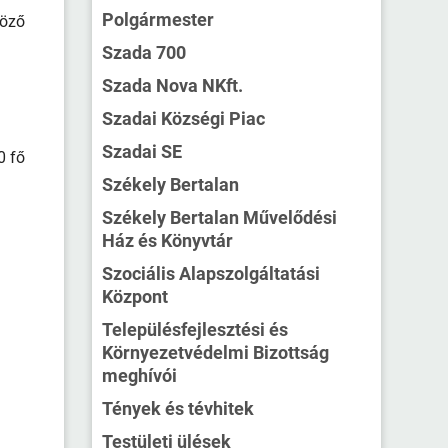
Polgármester
böző
Szada 700
Szada Nova NKft.
Szadai Községi Piac
Szadai SE
0 fő
Székely Bertalan
Székely Bertalan Művelődési
Ház és Könyvtár
Szociális Alapszolgáltatási
Központ
Településfejlesztési és
Környezetvédelmi Bizottság
meghívói
Tények és tévhitek
Testületi ülések