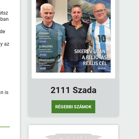
etsz
sban
 de
gy az
2111 Szada
n is
RÉGEBBI SZÁMOK