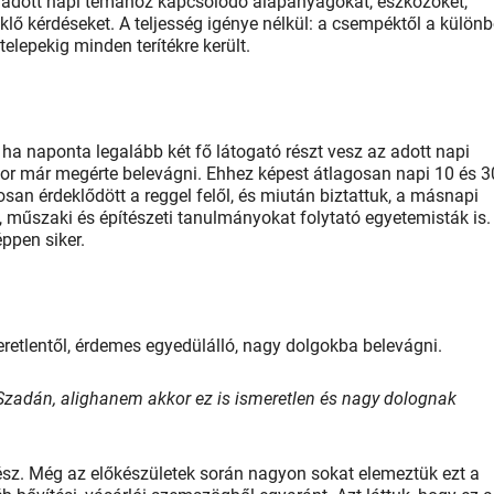
z adott napi témához kapcsolódó alapanyagokat, eszközöket,
deklő kérdéseket. A teljesség igénye nélkül: a csempéktől a külön
elepekig minden terítékre került.
, ha naponta legalább két fő látogató részt vesz az adott napi
kor már megérte belevágni. Ehhez képest átlagosan napi 10 és 3
osan érdeklődött a reggel felől, és miután biztattuk, a másnapi
, műszaki és építészeti tanulmányokat folytató egyetemisták is.
ppen siker.
eretlentől, érdemes egyedülálló, nagy dolgokba belevágni.
 Szadán, alighanem akkor ez is ismeretlen és nagy dolognak
rész. Még az előkészületek során nagyon sokat elemeztük ezt a