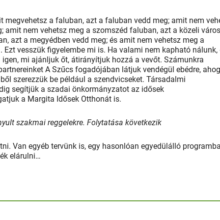
 megvehetsz a faluban, azt a faluban vedd meg; amit nem veh
; amit nem vehetsz meg a szomszéd faluban, azt a közeli váro
an, azt a megyédben vedd meg; és amit nem vehetsz meg a
Ezt vesszük figyelembe mi is. Ha valami nem kapható nálunk,
 igen, mi ajánljuk őt, átirányítjuk hozzá a vevőt. Számunkra
partnereinket A Szűcs fogadójában látjuk vendégül ebédre, aho
gből szerezzük be például a szendvicseket. Társadalmi
dig segítjük a szadai önkormányzatot az idősek
tjuk a Margita Idősek Otthonát is.
izonyult szakmai reggelekre. Folytatása következik
tatni. Van egyéb tervünk is, egy hasonlóan egyedülálló programba
ék elárulni…