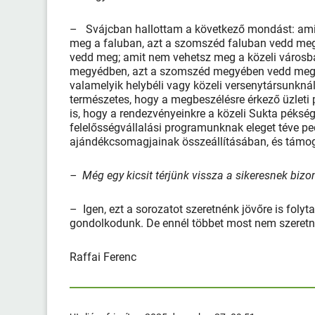
– Svájcban hallottam a következő mondást: amit
meg a faluban, azt a szomszéd faluban vedd meg
vedd meg; amit nem vehetsz meg a közeli városb
megyédben, azt a szomszéd megyében vedd meg. 
valamelyik helybéli vagy közeli versenytársunknál
természetes, hogy a megbeszélésre érkező üzleti 
is, hogy a rendezvényeinkre a közeli Sukta péksé
felelősségvállalási programunknak eleget téve pe
ajándékcsomagjainak összeállításában, és támoga
– Még egy kicsit térjünk vissza a sikeresnek b
– Igen, ezt a sorozatot szeretnénk jövőre is foly
gondolkodunk. De ennél többet most nem szeretn
Raffai Ferenc