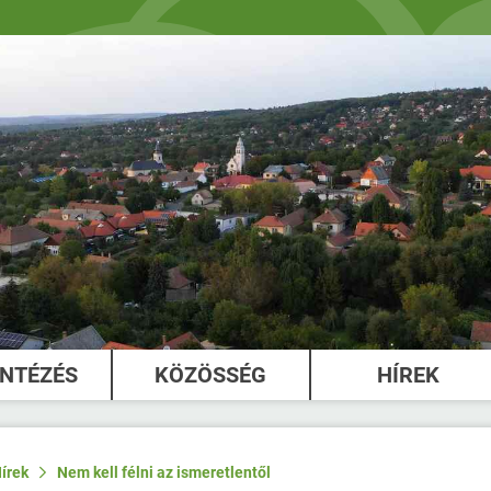
INTÉZÉS
KÖZÖSSÉG
HÍREK
írek
Nem kell félni az ismeretlentől