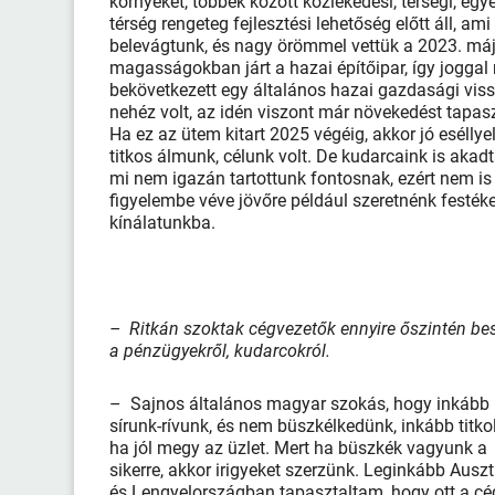
környéket, többek között közlekedési, térségi, egy
térség rengeteg fejlesztési lehetőség előtt áll, a
belevágtunk, és nagy örömmel vettük a 2023. máju
magasságokban járt a hazai építőipar, így joggal
bekövetkezett egy általános hazai gazdasági viss
nehéz volt, az idén viszont már növekedést tapaszta
Ha ez az ütem kitart 2025 végéig, akkor jó eséllyel
titkos álmunk, célunk volt. De kudarcaink is akad
mi nem igazán tartottunk fontosnak, ezért nem is s
figyelembe véve jövőre például szeretnénk festékeke
kínálatunkba.
– Ritkán szoktak cégvezetők ennyire őszintén bes
a pénzügyekről, kudarcokról.
– Sajnos általános magyar szokás, hogy inkább
sírunk-rívunk, és nem büszkélkedünk, inkább titkol
ha jól megy az üzlet. Mert ha büszkék vagyunk a
sikerre, akkor irigyeket szerzünk. Leginkább Auszt
és Lengyelországban tapasztaltam, hogy ott a cé