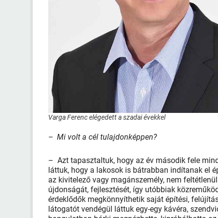
Varga Ferenc elégedett a szadai évekkel
– Mi volt a cél tulajdonképpen?
– Azt tapasztaltuk, hogy az év második fele minde
láttuk, hogy a lakosok is bátrabban indítanak el ép
az kivitelező vagy magánszemély, nem feltétlenül
újdonságát, fejlesztését, így utóbbiak közreműkö
érdeklődők megkönnyíthetik saját építési, felújít
látogatót vendégül láttuk egy-egy kávéra, szendvi