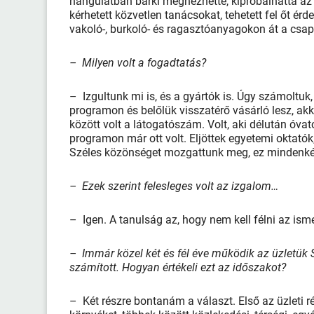
hangulatban bárki megnézhette, kipróbálhatta a
kérhetett közvetlen tanácsokat, tehetett fel őt ér
vakoló-, burkoló- és ragasztóanyagokon át a csapt
– Milyen volt a fogadtatás?
– Izgultunk mi is, és a gyártók is. Úgy számoltuk
programon és belőlük visszatérő vásárló lesz, ak
között volt a látogatószám. Volt, aki délután óvat
programon már ott volt. Eljöttek egyetemi oktatók
Széles közönséget mozgattunk meg, ez mindenké
– Ezek szerint felesleges volt az izgalom…
– Igen. A tanulság az, hogy nem kell félni az ism
– Immár közel két és fél éve működik az üzletük
számított. Hogyan értékeli ezt az időszakot?
– Két részre bontanám a választ. Első az üzleti 