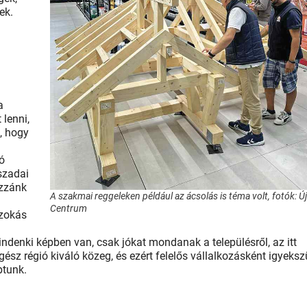
ek.
a
 lenni,
, hogy
jó
szadai
ozzánk
A szakmai reggeleken például az ácsolás is téma volt, fotók: Ú
Centrum
szokás
denki képben van, csak jókat mondanak a településről, az itt
ész régió kiváló közeg, és ezért felelős vállalkozásként igyeks
aptunk.