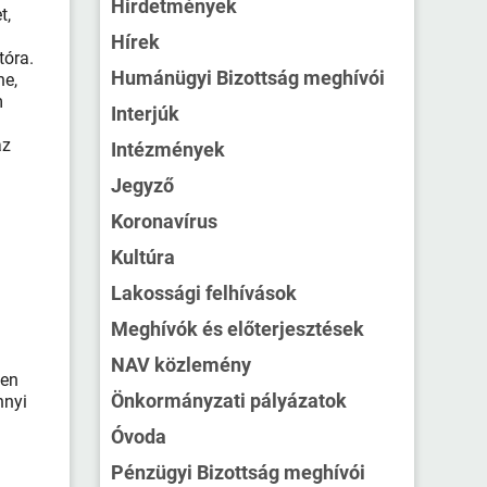
Hirdetmények
t,
Hírek
tóra.
Humánügyi Bizottság meghívói
ne,
m
Interjúk
az
Intézmények
Jegyző
Koronavírus
Kultúra
Lakossági felhívások
Meghívók és előterjesztések
NAV közlemény
yen
Önkormányzati pályázatok
nnyi
Óvoda
Pénzügyi Bizottság meghívói