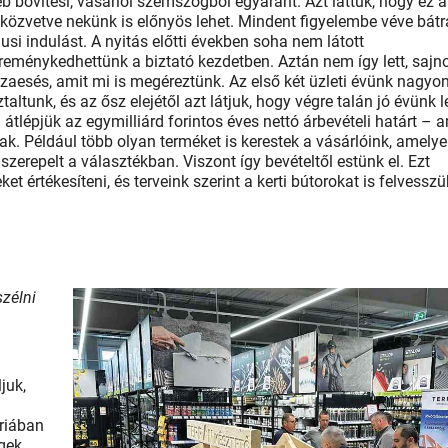
éb bővítési, vásárlói szemszögből egyaránt. Azt láttuk, hogy ez a
mi közvetve nekünk is előnyös lehet. Mindent figyelembe véve bát
si indulást. A nyitás előtti években soha nem látott
 reménykedhettünk a biztató kezdetben. Aztán nem így lett, sajn
zaesés, amit mi is megéreztünk. Az első két üzleti évünk nagyo
ltunk, és az ősz elejétől azt látjuk, hogy végre talán jó évünk l
 átlépjük az egymilliárd forintos éves nettó árbevételi határt – 
tak. Például több olyan terméket is kerestek a vásárlóink, amelye
zerepelt a választékban. Viszont így bevételtől estünk el. Ezt
t értékesíteni, és terveink szerint a kerti bútorokat is felvesszü
zélni
juk,
riá­ban
gek,