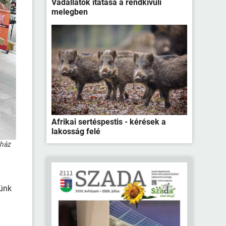
Vadállatok itatása a rendkívüli
melegben
Afrikai sertéspestis - kérések a
lakosság felé
jház
zünk