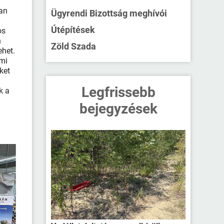
ran
Ügyrendi Bizottság meghívói
Útépítések
os
n
Zöld Szada
ehet.
ami
ket
Legfrissebb
k a
bejegyzések