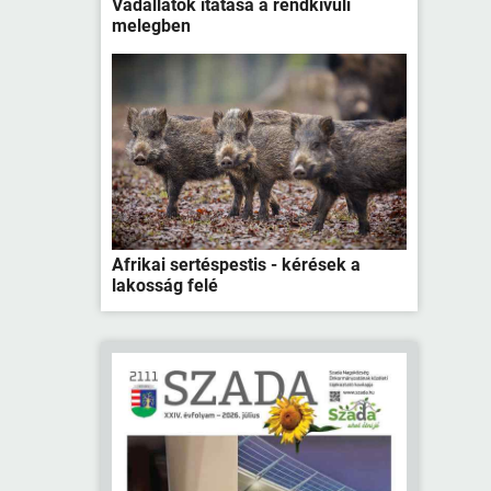
Vadállatok itatása a rendkívüli
melegben
Afrikai sertéspestis - kérések a
lakosság felé