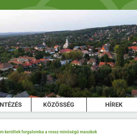
INTÉZÉS
KÖZÖSSÉG
HÍREK
m kerültek forgalomba a rossz minőségű maszkok