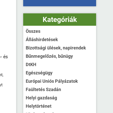
Kategóriák
Összes
Álláshirdetések
Bizottsági ülések, napirendek
- és
Bűnmegelőzés, bűnügy
DtKH
Egészségügy
t,
Európai Uniós Pályázatok
yt
Faültetés Szadán
Helyi gazdaság
Helytörténet