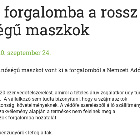
 forgalomba a rossz
égű maszkok
0. szeptember 24.
 minőségű maszkot vont ki a forgalomból a Nemzeti Adó
0 ezer védőfelszerelést, amiről a tételes áruvizsgálatkor úgy tűn
 A vállalkozó sem tudta bizonyítani, hogy a szájmaszkok
tonsági követelményeknek. A védőfelszerelésből álló szállítmán
szakvélemény alapján a termékek nem felelnek meg a
zok forgalomba hozatalát.
 pénzügyőrök lefoglalták.