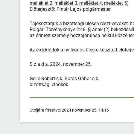
melléklet 2
,
melléklet 3
,
melléklet 4
,
melléklet 5
)
Előterjesztő: Pintér Lajos polgármester
Tájékoztatjuk a bizottsági ülésen részt vevőket, h
Polgári Törvénykönyv 2:48. §-ának (2) bekezdésé
az érintett személy hozzájárulása nélkül közzé te
Az érdeklődők a nyilvános ülésre készített előte
S z a d a, 2024. november 25.
Gelle Róbert s.k. Boros Gábor s.k.
bizottsági elnökök
Utoljára frissítve:
2024 november 25. 14:16