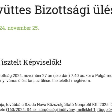
üttes Bizottsági ülé
24. november 25.
Tisztelt Képviselők!
izottság 2024. november 27-án (szerdán) 7.40 órakor a Polgárme
yilvános ülést tart, az ülésre tisztelettel meghívom.
ja, továbbá a Szada Nova Közszolgáltató Nonprofit Kft. 2025. é
ete (
160/2024.-S4 sz. sürgősségi indítvány
,
melléklet 1
,
függelé