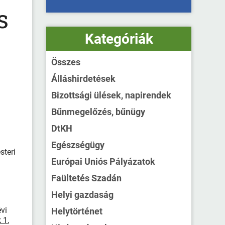
s
Kategóriák
Összes
Álláshirdetések
Bizottsági ülések, napirendek
Bűnmegelőzés, bűnügy
DtKH
Egészségügy
steri
Európai Uniós Pályázatok
Faültetés Szadán
Helyi gazdaság
vi
Helytörténet
k 1
,