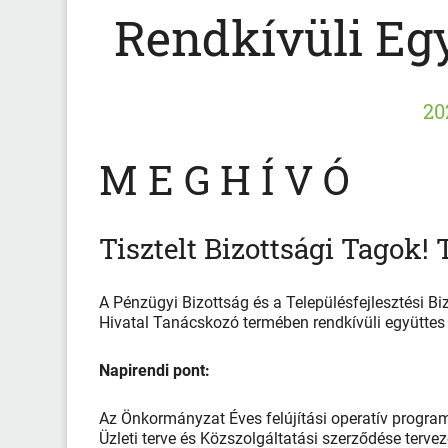
Rendkívüli Egy
20
M E G H Í V Ó
Tisztelt Bizottsági Tagok! 
A Pénzügyi Bizottság és a Településfejlesztési B
Hivatal Tanácskozó termében rendkívüli együttes n
Napirendi pont:
Az Önkormányzat Éves felújítási operatív program
Üzleti terve és Közszolgáltatási szerződése tervez