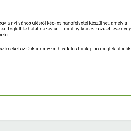
ogy a nyilvános ülésről kép- és hangfelvétel készülhet, amely a
ben foglalt felhatalmazással – mint nyilvános közéleti esemén
hető.
rjesztéseket az Önkormányzat hivatalos honlapján megtekinthetik