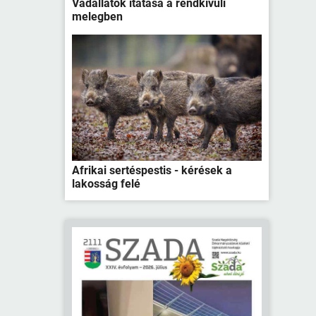
Vadállatok itatása a rendkívüli
melegben
Afrikai sertéspestis - kérések a
lakosság felé