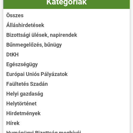
Kategóriák
Összes
Álláshirdetések
Bizottsági ülések, napirendek
Bűnmegelőzés, bűnügy
DtKH
Egészségügy
Európai Uniós Pályázatok
Faültetés Szadán
Helyi gazdaság
Helytörténet
Hirdetmények
Hírek
Humánügyi Bizottság meghívói