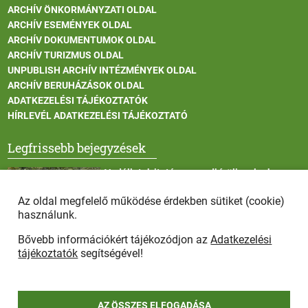
ARCHÍV ÖNKORMÁNYZATI OLDAL
ARCHÍV ESEMÉNYEK OLDAL
ARCHÍV DOKUMENTUMOK OLDAL
ARCHÍV TURIZMUS OLDAL
UNPUBLISH ARCHÍV INTÉZMÉNYEK OLDAL
ARCHÍV BERUHÁZÁSOK OLDAL
ADATKEZELÉSI TÁJÉKOZTATÓK
HÍRLEVÉL ADATKEZELÉSI TÁJÉKOZTATÓ
Legfrissebb bejegyzések
Vadállatok itatása a rendkívüli melegben
Az oldal megfelelő működése érdekben sütiket (cookie)
használunk.
Bővebb információkért tájékozódjon az
Adatkezelési
Afrikai sertéspestis - kérések a lakosság felé
tájékoztatók
segítségével!
AZ ÖSSZES ELFOGADÁSA