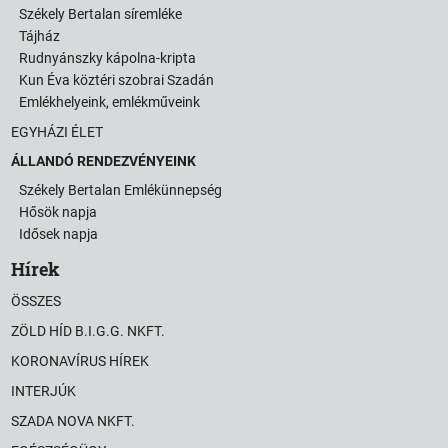
Székely Bertalan síremléke
Tájház
Rudnyánszky kápolna-kripta
Kun Éva köztéri szobrai Szadán
Emlékhelyeink, emlékműveink
EGYHÁZI ÉLET
ÁLLANDÓ RENDEZVÉNYEINK
Székely Bertalan Emlékünnepség
Hősök napja
Idősek napja
Hírek
ÖSSZES
ZÖLD HÍD B.I.G.G. NKFT.
KORONAVÍRUS HÍREK
INTERJÚK
SZADA NOVA NKFT.