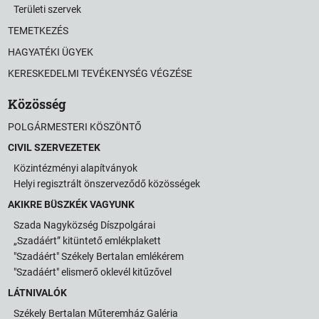
Területi szervek
TEMETKEZÉS
HAGYATÉKI ÜGYEK
KERESKEDELMI TEVÉKENYSÉG VÉGZÉSE
Közösség
POLGÁRMESTERI KÖSZÖNTŐ
CIVIL SZERVEZETEK
Közintézményi alapítványok
Helyi regisztrált önszerveződő közösségek
AKIKRE BÜSZKÉK VAGYUNK
Szada Nagyközség Díszpolgárai
„Szadáért” kitüntető emlékplakett
"Szadáért" Székely Bertalan emlékérem
"Szadáért" elismerő oklevél kitűzővel
LÁTNIVALÓK
Székely Bertalan Műteremház Galéria