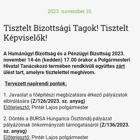
2023. november 10.
Tisztelt Bizottsági Tagok! Tisztelt
Képviselők!
A Humánügyi Bizottság és a Pénzügyi Bizottság 2023.
november 14-én (kedden) 17.00 órakor a Polgármesteri
Hivatal Tanácskozó termében rendkívüli együttes
zárt
ülést tart, amelyre tisztelettel meghívom.
Tervezett napirendi pontok:
1. Javaslat a főépítészi megbízatásra érkező pályázatok
elbírálására
(Z/126/2023. sz. anyag)
Előterjesztő:
Pintér Lajos polgármester
2. Döntés a BURSA Hungarica Ösztöndíj-pályázat
pályázóinak önkormányzati támogatásáról
(Z/136/2023.
sz. anyag)
Előterjesztő:
Pintér Lajos polgármester