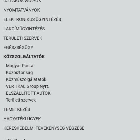
ÚJ LAKOS VAGYOK
NYOMTATVÁNYOK
ELEKTRONIKUS ÜGYINTÉZÉS
LAKCÍMÜGYINTÉZÉS
TERÜLETI SZERVEK
EGÉSZSÉGÜGY
KÖZSZOLGÁLTATÓK
Magyar Posta
Közbiztonság
Közműszolgálatatók
VERTIKAL Group Nyrt.
ELSZÁLLÍTOTT AUTÓK
Területi szervek
TEMETKEZÉS
HAGYATÉKI ÜGYEK
KERESKEDELMI TEVÉKENYSÉG VÉGZÉSE