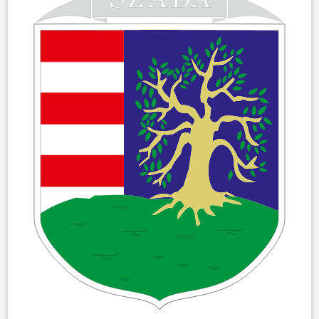
ÖNKORMÁNYZAT
ÜGYINTÉZÉS
KÖZÖSSÉG
HÍREK
VÁLASZTÁSOK