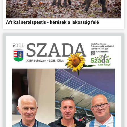
Afrikai sertéspestis - kérések a lakosság felé