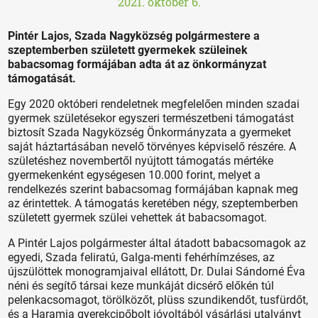
2021. október 6.
Pintér Lajos, Szada Nagyközség polgármestere a
szeptemberben született gyermekek szüleinek
babacsomag formájában adta át az önkormányzat
támogatását.
Egy 2020 októberi rendeletnek megfelelően minden szadai
gyermek születésekor egyszeri természetbeni támogatást
biztosít Szada Nagyközség Önkormányzata a gyermeket
saját háztartásában nevelő törvényes képviselő részére. A
születéshez novembertől nyújtott támogatás mértéke
gyermekenként egységesen 10.000 forint, melyet a
rendelkezés szerint babacsomag formájában kapnak meg
az érintettek. A támogatás keretében négy, szeptemberben
született gyermek szülei vehettek át babacsomagot.
A Pintér Lajos polgármester által átadott babacsomagok az
egyedi, Szada feliratú, Galga-menti fehérhímzéses, az
újszülöttek monogramjaival ellátott, Dr. Dulai Sándorné Éva
néni és segítő társai keze munkáját dicsérő előkén túl
pelenkacsomagot, törölközőt, plüss szundikendőt, tusfürdőt,
és a Haramia gyerekcipőbolt jóvoltából vásárlási utalványt