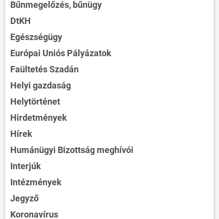
Bűnmegelőzés, bűnügy
DtKH
Egészségügy
Európai Uniós Pályázatok
Faültetés Szadán
Helyi gazdaság
Helytörténet
Hirdetmények
Hírek
Humánügyi Bizottság meghívói
Interjúk
Intézmények
Jegyző
Koronavírus