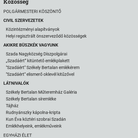
Közösség
POLGÁRMESTERI KÖSZÖNTŐ
CIVIL SZERVEZETEK
Közintézményi alapítványok
Helyi regisztrált önszerveződő közösségek
AKIKRE BÜSZKÉK VAGYUNK
Szada Nagyközség Díszpolgárai
„Szadáért” kitüntető emlékplakett
"Szadáért" Székely Bertalan emlékérem
"Szadáért" elismerő oklevél kitűzővel
LÁTNIVALÓK
Székely Bertalan Műteremház Galéria
Székely Bertalan síremléke
Tájház
Rudnyánszky kápolna-kripta
Kun Éva köztéri szobrai Szadán
Emlékhelyeink, emlékműveink
EGYHÁZI ÉLET