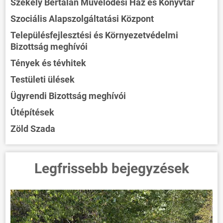
Székely Bertalan Művelődési Ház és Könyvtár
Szociális Alapszolgáltatási Központ
Településfejlesztési és Környezetvédelmi
Bizottság meghívói
Tények és tévhitek
Testületi ülések
Ügyrendi Bizottság meghívói
Útépítések
Zöld Szada
Legfrissebb bejegyzések