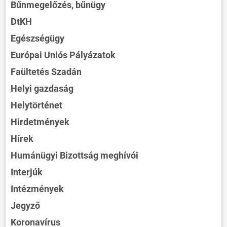
Bűnmegelőzés, bűnügy
DtKH
Egészségügy
Európai Uniós Pályázatok
Faültetés Szadán
Helyi gazdaság
Helytörténet
Hirdetmények
Hírek
Humánügyi Bizottság meghívói
Interjúk
Intézmények
Jegyző
Koronavírus