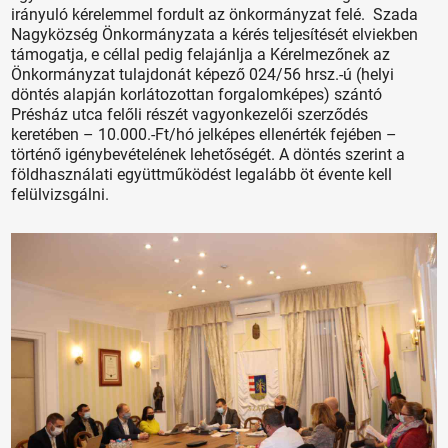
irányuló kérelemmel fordult az önkormányzat felé. Szada
Nagyközség Önkormányzata a kérés teljesítését elviekben
támogatja, e céllal pedig felajánlja a Kérelmezőnek az
Önkormányzat tulajdonát képező 024/56 hrsz.-ú (helyi
döntés alapján korlátozottan forgalomképes) szántó
Présház utca felőli részét vagyonkezelői szerződés
keretében – 10.000.-Ft/hó jelképes ellenérték fejében –
történő igénybevételének lehetőségét. A döntés szerint a
földhasználati együttműködést legalább öt évente kell
felülvizsgálni.