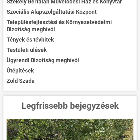
Székely Bertalan Művelődési Ház és Könyvtár
Szociális Alapszolgáltatási Központ
Településfejlesztési és Környezetvédelmi
Bizottság meghívói
ÖNKORMÁNYZAT
Tények és tévhitek
ÜGYINTÉZÉS
Testületi ülések
KÖZÖSSÉG
Ügyrendi Bizottság meghívói
HÍREK
Útépítések
VÁLASZTÁSOK
Zöld Szada
Legfrissebb bejegyzések