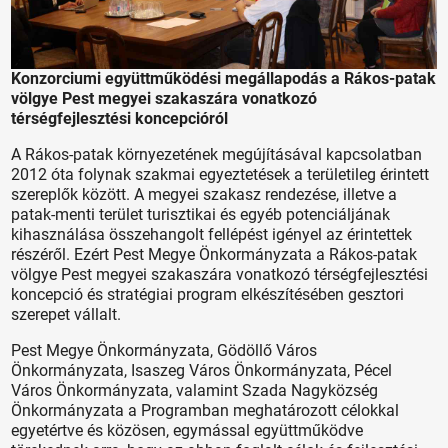
Konzorciumi együttműködési megállapodás a Rákos-patak
völgye Pest megyei szakaszára vonatkozó
térségfejlesztési koncepcióról
A Rákos-patak környezetének megújításával kapcsolatban
2012 óta folynak szakmai egyeztetések a területileg érintett
szereplők között. A megyei szakasz rendezése, illetve a
patak-menti terület turisztikai és egyéb potenciáljának
kihasználása összehangolt fellépést igényel az érintettek
részéről. Ezért Pest Megye Önkormányzata a Rákos-patak
völgye Pest megyei szakaszára vonatkozó térségfejlesztési
koncepció és stratégiai program elkészítésében gesztori
szerepet vállalt.
Pest Megye Önkormányzata, Gödöllő Város
Önkormányzata, Isaszeg Város Önkormányzata, Pécel
Város Önkormányzata, valamint Szada Nagyközség
Önkormányzata a Programban meghatározott célokkal
egyetértve és közösen, egymással együttműködve