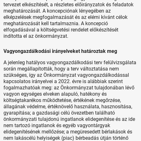
tervezet elkészítését, a részletes előirányzatok és feladatok
meghatározását. A koncepciónak lényegében az
elképzelések megfogalmazását és az elérni kívánt célok
meghatározását kell tartalmaznia. A koncepció
elfogadásával a költségvetési rendelet előkészítését
indította el az önkormányzat.
Vagyongazdálkodási irányelveket határoztak meg
A jelenleg hatályos vagyongazdálkodási terv felülvizsgálata
során megállapították, hogy a terv változtatása nem
szükséges, így az Önkormányzat vagyongazdálkodással
kapcsolatos irányelvei a 2022. évre is alábbiak szerint
fogalmazhatóak meg: az Önkormányzat tulajdonában lévő
vagyon egységes elveken alapuló, hatékony és
költségtakarékos működtetése, értékének megőrzése,
állagának védelme, értéknövelő használata, hasznosítása,
gyarapítása; a gazdasági célú övezetben található
önkormányzati tulajdonú ingatlanok elidegenítése és az ide
nem tartozó ingatlanok és egyéb vagyontárgyak
elidegenítésének mellőzése; a megüresedett bérlakások és
nem lakáscélú helyiségek (piac) bérbeadás útján történő