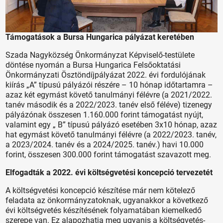
Támogatások a Bursa Hungarica pályázat keretében
Szada Nagyközség Önkormányzat Képviselő-testülete
döntése nyomán a Bursa Hungarica Felsőoktatási
Önkormányzati Ösztöndíjpályázat 2022. évi fordulójának
kiírás „A” típusú pályázói részére – 10 hónap időtartamra –
azaz két egymást követő tanulmányi félévre (a 2021/2022.
tanév második és a 2022/2023. tanév első féléve) tizenegy
pályázónak összesen 1.160.000 forint támogatást nyújt,
valamint egy „ B” típusú pályázó esetében 3x10 hónap, azaz
hat egymást követő tanulmányi félévre (a 2022/2023. tanév,
a 2023/2024. tanév és a 2024/2025. tanév.) havi 10.000
forint, összesen 300.000 forint támogatást szavazott meg.
Elfogadták a 2022. évi költségvetési koncepció tervezetét
A költségvetési koncepció készítése már nem kötelező
feladata az önkormányzatoknak, ugyanakkor a következő
évi költségvetés készítésének folyamatában kiemelkedő
szerepe van. Ez alapozhatja meg ugyanis a költségvetés-