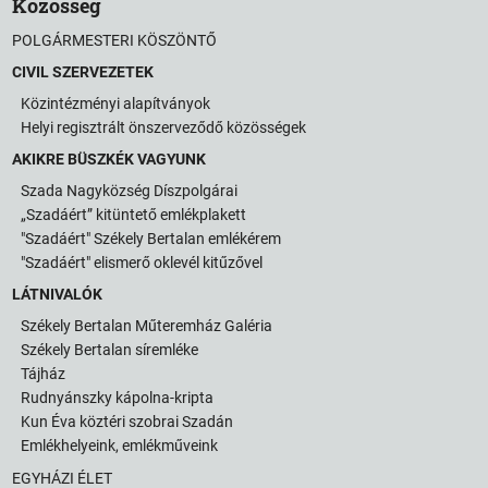
Közösség
POLGÁRMESTERI KÖSZÖNTŐ
CIVIL SZERVEZETEK
Közintézményi alapítványok
Helyi regisztrált önszerveződő közösségek
AKIKRE BÜSZKÉK VAGYUNK
Szada Nagyközség Díszpolgárai
„Szadáért” kitüntető emlékplakett
"Szadáért" Székely Bertalan emlékérem
"Szadáért" elismerő oklevél kitűzővel
LÁTNIVALÓK
Székely Bertalan Műteremház Galéria
Székely Bertalan síremléke
Tájház
Rudnyánszky kápolna-kripta
Kun Éva köztéri szobrai Szadán
Emlékhelyeink, emlékműveink
EGYHÁZI ÉLET