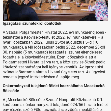
Igazgatási szünetekről döntöttek
A Szadai Polgármesteri Hivatal 2022. évi munkarendjében -
tekintettel a Képviselő-testület 2022. évi munkatervére – a
nyári időszakban 2022. július 25-től augusztus 5-ig (10
munkanap), a téli időszakban pedig 2022. december 23-tól
30. napjáig (5 munkanap) igazgatási szünet elrendelését
fogadta el a képviselő-testület. Ezen időszakok alatt a
Polgármesteri Hivatal zárva tart, a köztisztviselőknek pedig
kötelező szabadságot kell igénybe venniük. Az igazgatási
szünet időtartama alatt a Hivatal ügyeletet tart. Az ügyeleti
rendet a jegyző intézkedésben állapítja meg.
Önkormányzati tulajdonú földet használhat a Mesekuckó
Bölcsőde
A „Mesekuckó Bölcsőde Szada” Nonprofit Közhasznú Kft.
korábban az önkormányzati tulajdonú 024/56 hrsz.-ú terület
egy részére szóló Földhasználati szerződés megkötésére