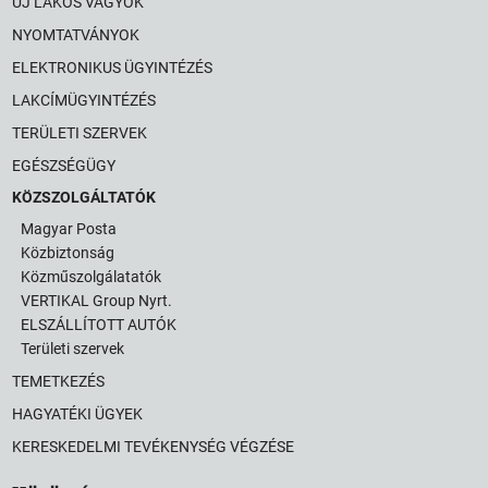
ÚJ LAKOS VAGYOK
NYOMTATVÁNYOK
ELEKTRONIKUS ÜGYINTÉZÉS
LAKCÍMÜGYINTÉZÉS
TERÜLETI SZERVEK
EGÉSZSÉGÜGY
KÖZSZOLGÁLTATÓK
Magyar Posta
Közbiztonság
Közműszolgálatatók
VERTIKAL Group Nyrt.
ELSZÁLLÍTOTT AUTÓK
Területi szervek
TEMETKEZÉS
HAGYATÉKI ÜGYEK
KERESKEDELMI TEVÉKENYSÉG VÉGZÉSE