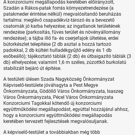
A konzorciumi megállapodás keretében előirányzott,
Szadán a Rákos-patak forrás környezetrendezése (a
patakmeder érintése nélkül) megvalósítandó beruházás
tartalma: meglévő csapadékvíz-tározó és a bevezető
csatornák jó karba helyezése; az ingatlanok területének
rendezése (parkosítás, füves terület és növényállomány
rendezése); a tájba illő fa- és cserjefajok ültetése, erdei
bútorkészlet telepítése (2 db asztal a hozzá tartozó
padokkal, 2 db kültéri hulladékgyűjtő edény és 1 db
esőbeálló); tájékoztató táblák (2 db) és útbaigazító táblák (3
db) elhelyezése; valamint 1,6 m széles, zúzottkő burkolatú
stabilizált bejáró út építése.
A testületi ülésen Szada Nagyközség Önkormányzat
Képviselő-testülete jóváhagyta a Pest Megye
Önkormányzata, Gödöllő Város Önkormányzata, Isaszeg
Város Önkormányzata, Pécel Város Önkormányzata
Konzorciumi Tagokkal kötendő új konzorciumi
együttműködési megállapodást, egyúttal hozzájárul ahhoz,
hogy a konzorciumi együttműködési megállapodás
keretében tervezett fejlesztések megvalósuljanak.
A képviselő-testület a továbbiakban még több