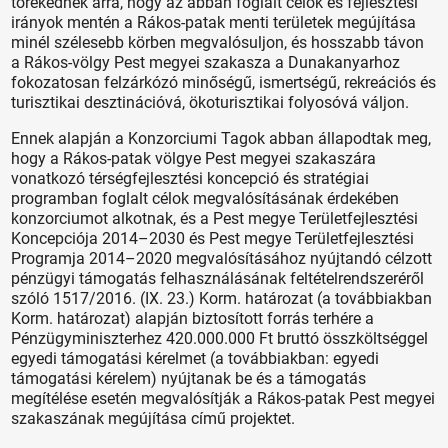
törekednek arra, hogy az abban foglalt célok és fejlesztési
irányok mentén a Rákos-patak menti területek megújítása
minél szélesebb körben megvalósuljon, és hosszabb távon
a Rákos-völgy Pest megyei szakasza a Dunakanyarhoz
fokozatosan felzárkózó minőségű, ismertségű, rekreációs és
turisztikai desztinációvá, ökoturisztikai folyosóvá váljon.
Ennek alapján a Konzorciumi Tagok abban állapodtak meg,
hogy a Rákos-patak völgye Pest megyei szakaszára
vonatkozó térségfejlesztési koncepció és stratégiai
programban foglalt célok megvalósításának érdekében
konzorciumot alkotnak, és a Pest megye Területfejlesztési
Koncepciója 2014–2030 és Pest megye Területfejlesztési
Programja 2014–2020 megvalósításához nyújtandó célzott
pénzügyi támogatás felhasználásának feltételrendszeréről
szóló 1517/2016. (IX. 23.) Korm. határozat (a továbbiakban
Korm. határozat) alapján biztosított forrás terhére a
Pénzügyminiszterhez 420.000.000 Ft bruttó összköltséggel
egyedi támogatási kérelmet (a továbbiakban: egyedi
támogatási kérelem) nyújtanak be és a támogatás
megítélése esetén megvalósítják a Rákos-patak Pest megyei
szakaszának megújítása című projektet.