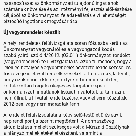
hasznosítása; az önkormányzati tulajdonú ingatlanok
számának növelése és az intézményi fejlesztés előkészítése
céljából az önkormányzati feladat-ellátás elvi lehetőségét
biztosító ingatlanok megvásárlása.
Új vagyonrendelet készült
A helyi rendeletek felülvizsgálata során fókuszba került az
Önkormányzat vagyonáról és a vagyongazdálkodás
szabályairól szóló 4/2012. (03.01.) önkormányzati rendelet
(Vagyonrendelet) felülvizsgálata is. Azon túlmenően, hogy a
jelenleg hatályos Vagyonrendelet bevezető rendelkezései és
főszövege is elavult rendelkezéseket tartalmaznak, kiderült,
hogy azok a mellékletek, amelyek a forgalomképtelen,
korlátozottan forgalomképes és forgalomképes
önkormányzati ingatlanok listáját hivatottak tartalmazni,
nem állnak a Hivatal rendelkezésre, vagy el sem készültek
2012-ben, vagy nem maradtak fenn.
A rendelet felülvizsgálata a képviselő-testület ülés egyik
napirendi pontja szerint megtörtént. A normaszöveg
aktualizálása mellett szükséges volt a Műszaki Osztálynak
a hiányzó mellékleteket elkészíteni, valamint a