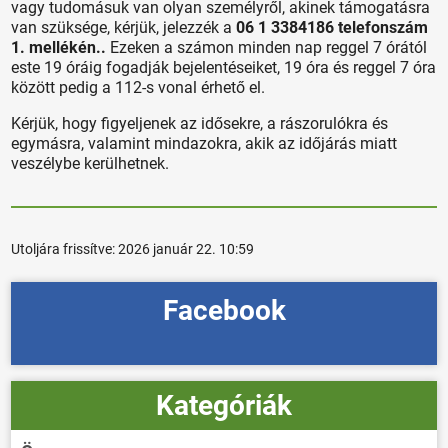
vagy tudomásuk van olyan személyről, akinek támogatásra
van szüksége, kérjük, jelezzék a
06 1 3384186 telefonszám
1. mellékén..
Ezeken a számon minden nap reggel 7 órától
este 19 óráig fogadják bejelentéseiket, 19 óra és reggel 7 óra
között pedig a 112-s vonal érhető el.
Kérjük, hogy figyeljenek az idősekre, a rászorulókra és
egymásra, valamint mindazokra, akik az időjárás miatt
veszélybe kerülhetnek.
Utoljára frissítve:
2026 január 22. 10:59
Facebook
Kategóriák