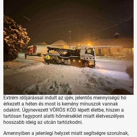
Extrém időjárással indult az újév, jelentős mennyiségű hó
érkezett a héten és most is kemény mínuszok vannak
odakint. Úgynevezett VÖRÖS KÓD lépett életbe, hiszen a
tartósan fagypont alatti hőmérséklet miatt életveszélyes
hosszabb ideig az utcán tartózkodni.
Amennyiben a jelenlegi helyzet miatt segítségre szorulnak,