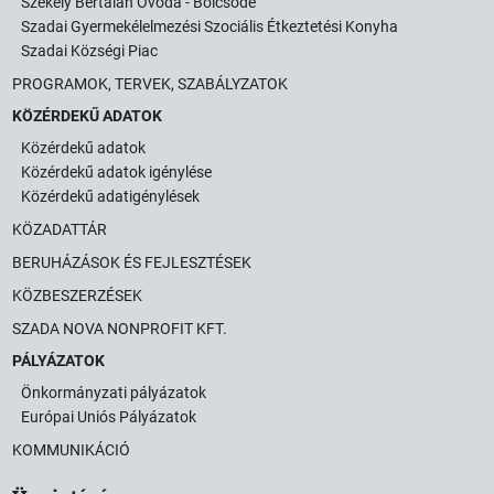
Székely Bertalan Óvoda - Bölcsőde
Szadai Gyermekélelmezési Szociális Étkeztetési Konyha
Szadai Községi Piac
PROGRAMOK, TERVEK, SZABÁLYZATOK
KÖZÉRDEKŰ ADATOK
Közérdekű adatok
Közérdekű adatok igénylése
Közérdekű adatigénylések
KÖZADATTÁR
BERUHÁZÁSOK ÉS FEJLESZTÉSEK
KÖZBESZERZÉSEK
SZADA NOVA NONPROFIT KFT.
PÁLYÁZATOK
Önkormányzati pályázatok
Európai Uniós Pályázatok
KOMMUNIKÁCIÓ