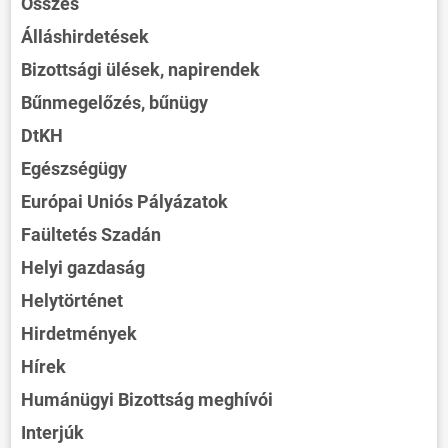
Összes
Álláshirdetések
Bizottsági ülések, napirendek
Bűnmegelőzés, bűnügy
DtKH
Egészségügy
Európai Uniós Pályázatok
Faültetés Szadán
Helyi gazdaság
Helytörténet
Hirdetmények
Hírek
Humánügyi Bizottság meghívói
Interjúk