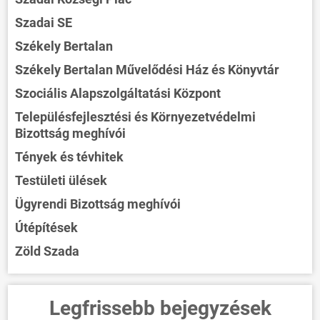
Szadai SE
Székely Bertalan
Székely Bertalan Művelődési Ház és Könyvtár
Szociális Alapszolgáltatási Központ
Településfejlesztési és Környezetvédelmi
Bizottság meghívói
Tények és tévhitek
Testületi ülések
Ügyrendi Bizottság meghívói
Útépítések
Zöld Szada
Legfrissebb bejegyzések