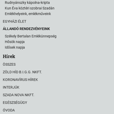
Rudnyánszky kápolna-kripta
Kun Éva köztéri szobrai Szadán
Emlékhelyeink, emlékműveink
EGYHÁZI ÉLET
ÁLLANDÓ RENDEZVÉNYEINK
Székely Bertalan Emlékünnepség
Hősök napja
Idősek napja
Hírek
ÖSSZES
ZÖLD HÍD B.I.G.G. NKFT.
KORONAVÍRUS HÍREK
INTERJÚK
SZADA NOVA NKFT.
EGÉSZSÉGÜGY
ÓVODA