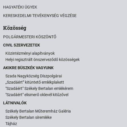
HAGYATÉKI ÜGYEK
KERESKEDELMI TEVÉKENYSÉG VÉGZÉSE
Közösség
POLGÁRMESTERI KÖSZÖNTŐ
CIVIL SZERVEZETEK
Közintézményi alapítványok
Helyi regisztrált önszerveződő közösségek
AKIKRE BÜSZKÉK VAGYUNK
Szada Nagyközség Díszpolgárai
„Szadáért” kitüntető emlékplakett
"Szadáért" Székely Bertalan emlékérem
"Szadáért" elismerő oklevél kitűzővel
LÁTNIVALÓK
Székely Bertalan Műteremház Galéria
Székely Bertalan síremléke
Tájház