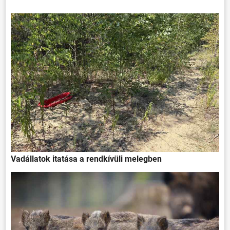
Vadállatok itatása a rendkívüli melegben