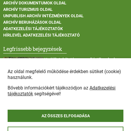
ARCHÍV DOKUMENTUMOK OLDAL
ARCHÍV TURIZMUS OLDAL
UNPUBLISH ARCHÍV INTÉZMÉNYEK OLDAL
ARCHÍV BERUHÁZÁSOK OLDAL
ADATKEZELÉSI TÁJÉKOZTATÓK
HÍRLEVÉL ADATKEZELÉSI TÁJÉKOZTATÓ
Legfrissebb bejegyzések
Vadállatok itatása a rendkívüli melegben
Az oldal megfelelő működése érdekben sütiket (cookie)
használunk.
Bővebb információkért tájékozódjon az
Adatkezelési
Afrikai sertéspestis - kérések a lakosság felé
tájékoztatók
segítségével!
AZ ÖSSZES ELFOGADÁSA
COPYRIGHT © 2025 - Szada Nagyközség Önkormányzat - Minden