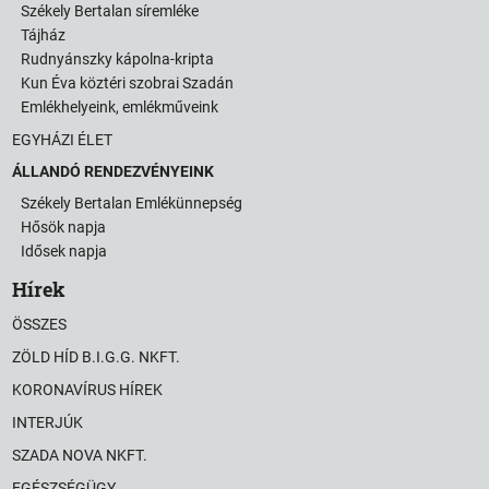
Székely Bertalan síremléke
Tájház
Rudnyánszky kápolna-kripta
Kun Éva köztéri szobrai Szadán
Emlékhelyeink, emlékműveink
EGYHÁZI ÉLET
ÁLLANDÓ RENDEZVÉNYEINK
Székely Bertalan Emlékünnepség
Hősök napja
Idősek napja
Hírek
ÖSSZES
ZÖLD HÍD B.I.G.G. NKFT.
KORONAVÍRUS HÍREK
INTERJÚK
SZADA NOVA NKFT.
EGÉSZSÉGÜGY