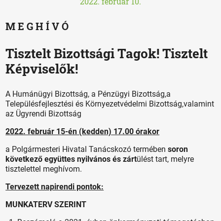
2022. február 10.
M E G H Í V Ó
Tisztelt Bizottsági Tagok! Tisztelt
Képviselők!
A Humánügyi Bizottság, a Pénzügyi Bizottság,a
Településfejlesztési és Környezetvédelmi Bizottság,valamint
az Ügyrendi Bizottság
2022. február 15-én (kedden) 17.00 órakor
a Polgármesteri Hivatal Tanácskozó termében
soron
következő együttes nyilvános és zárt
ülést tart, melyre
tisztelettel meghívom.
Tervezett napirendi pontok:
MUNKATERV SZERINT