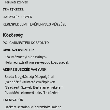
Területi szervek
TEMETKEZÉS
HAGYATÉKI ÜGYEK
KERESKEDELMI TEVÉKENYSÉG VÉGZÉSE
Közösség
POLGÁRMESTERI KÖSZÖNTŐ
CIVIL SZERVEZETEK
Közintézményi alapítványok
Helyi regisztrált önszerveződő közösségek
AKIKRE BÜSZKÉK VAGYUNK
Szada Nagyközség Díszpolgárai
„Szadáért” kitüntető emlékplakett
"Szadáért" Székely Bertalan emlékérem
"Szadáért" elismerő oklevél kitűzővel
LÁTNIVALÓK
Székely Bertalan Műteremház Galéria