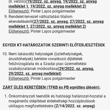
(II. verzió)
(
19/2022. sz. anyag
,
19/2022. sz. anyag
melléklet 1
,
19/2022. sz. anyag melléklet 2
)
Előterjesztő:
Pintér Lajos polgármester
Rendelet-tervezet változtatási tilalom
elrendeléséről
(
27/2022. sz. anyag
,
27/2022. sz. anyag
melléklet 1
,
27/2022. sz. anyag melléklet 2
)
Előterjesztő:
Pintér Lajos polgármester
EGYEDI KT-HATÁROZATOK SZERINTI ELŐTERJESZTÉSEK
Nem lakáscélú helyiségek (üzlethelyiségek,
árusítóhelyek) bérletre vonatkozó díjtételek
felülvizsgálata és a Szadai piac üzemeltetési
szabályzatának módosítása
(
29/2022. sz. anyag
,
29/2022. sz. anyag melléklet
)
Előterjesztő:
Pintér Lajos polgármester
ZÁRT ÜLÉS KERETÉBEN (TFKB és PB együttes ülésén):
Önkormányzati teendők és hatósági határozat-hozatal a
magánerős útépítései érdekeltségi hozzájárulások
utólagos megfizettetésére
(Z/14/2022. sz. anyag)