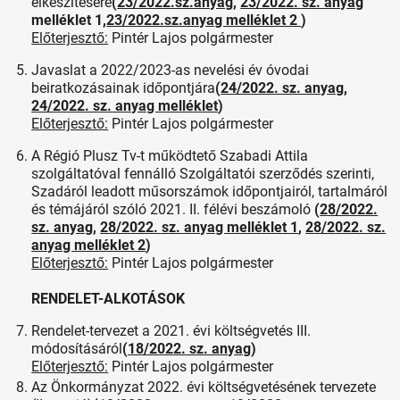
elkészítésére
(
23/2022.sz.anyag
,
23/2022. sz. anyag
melléklet 1,
23/2022.sz.anyag melléklet 2
)
Előterjesztő:
Pintér Lajos polgármester
Javaslat a 2022/2023-as nevelési év óvodai
beiratkozásainak időpontjára
(
24/2022. sz. anyag
,
24/2022. sz. anyag melléklet
)
Előterjesztő:
Pintér Lajos polgármester
A Régió Plusz Tv-t működtető Szabadi Attila
szolgáltatóval fennálló Szolgáltatói szerződés szerinti,
Szadáról leadott műsorszámok időpontjairól, tartalmáról
és témájáról szóló 2021. II. félévi beszámoló
(
28/2022.
sz. anyag
,
28/2022. sz. anyag melléklet 1
,
28/2022. sz.
anyag melléklet 2
)
Előterjesztő:
Pintér Lajos polgármester
RENDELET-ALKOTÁSOK
Rendelet-tervezet a 2021. évi költségvetés III.
módosításáról
(
18/2022. sz. anyag
)
Előterjesztő:
Pintér Lajos polgármester
Az Önkormányzat 2022. évi költségvetésének tervezete