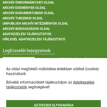
ARCHÍV ÖNKORMÁNYZATI OLDAL
ARCHÍV ESEMÉNYEK OLDAL
ARCHÍV DOKUMENTUMOK OLDAL
ARCHÍV TURIZMUS OLDAL
UNPUBLISH ARCHÍV INTÉZMÉNYEK OLDAL
ARCHÍV BERUHÁZÁSOK OLDAL
ADATKEZELÉSI TÁJÉKOZTATÓK
HÍRLEVÉL ADATKEZELÉSI TÁJÉKOZTATÓ
Legfrissebb bejegyzések
Hirdetmény - 13572650-301 sz. Tulajdonosi
Közösség tulajdonosi gyűlése
Az oldal megfelelő működése érdekben sütiket (cookie)
használunk.
Bővebb információkért tájékozódjon az
Adatkezelési
II. fokú hőségriasztás
tájékoztatók
segítségével!
AZ ÖSSZES ELFOGADÁSA