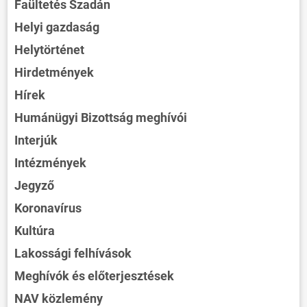
Faültetés Szadán
Helyi gazdaság
Helytörténet
Hirdetmények
Hírek
Humánügyi Bizottság meghívói
Interjúk
Intézmények
Jegyző
Koronavírus
Kultúra
Lakossági felhívások
Meghívók és előterjesztések
NAV közlemény