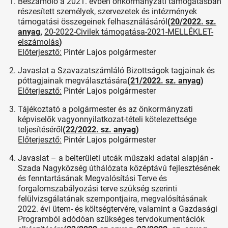
Beszámoló a 2021. évben önkormányzati támogatásban
részesített személyek, szervezetek és intézmények
támogatási összegeinek felhasználásáról
(
20/2022. sz.
anyag
,
20-2022-Civilek támogatása-2021-MELLÉKLET-
elszámolás
)
Előterjesztő:
Pintér Lajos polgármester
Javaslat a Szavazatszámláló Bizottságok tagjainak és
póttagjainak megválasztására
(
21/2022. sz. anyag
)
Előterjesztő:
Pintér Lajos polgármester
Tájékoztató a polgármester és az önkormányzati
képviselők vagyonnyilatkozat-tételi kötelezettsége
teljesítéséről
(
22/2022. sz. anyag
)
Előterjesztő:
Pintér Lajos polgármester
Javaslat – a belterületi utcák műszaki adatai alapján -
Szada Nagyközség úthálózata középtávú fejlesztésének
és fenntartásának Megvalósítási Terve és
forgalomszabályozási terve szükség szerinti
felülvizsgálatának szempontjaira, megvalósításának
2022. évi ütem- és költségtervére, valamint a Gazdasági
Programból adódóan szükséges tervdokumentációk