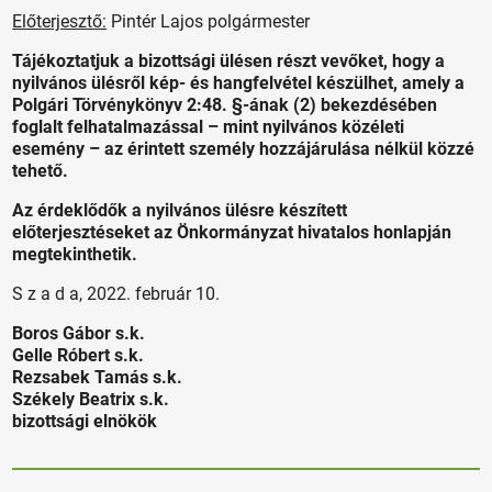
Előterjesztő:
Pintér Lajos polgármester
Tájékoztatjuk a bizottsági ülésen részt vevőket, hogy a
nyilvános ülésről kép- és hangfelvétel készülhet, amely a
Polgári Törvénykönyv 2:48. §-ának (2) bekezdésében
foglalt felhatalmazással – mint nyilvános közéleti
esemény – az érintett személy hozzájárulása nélkül közzé
tehető.
Az érdeklődők a nyilvános ülésre készített
előterjesztéseket az Önkormányzat hivatalos honlapján
megtekinthetik.
S z a d a, 2022. február 10.
Boros Gábor s.k.
Gelle Róbert s.k.
Rezsabek Tamás s.k.
Székely Beatrix s.k.
bizottsági elnökök