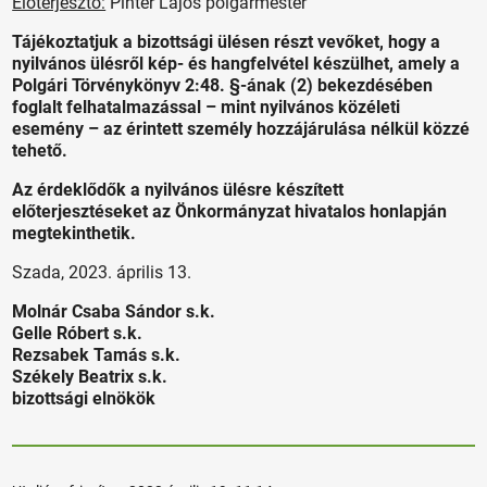
Előterjesztő:
Pintér Lajos polgármester
Tájékoztatjuk a bizottsági ülésen részt vevőket, hogy a
nyilvános ülésről kép- és hangfelvétel készülhet, amely a
Polgári Törvénykönyv 2:48. §-ának (2) bekezdésében
foglalt felhatalmazással – mint nyilvános közéleti
esemény – az érintett személy hozzájárulása nélkül közzé
tehető.
Az érdeklődők a nyilvános ülésre készített
előterjesztéseket az Önkormányzat hivatalos honlapján
megtekinthetik.
Szada, 2023. április 13.
Molnár Csaba Sándor s.k.
Gelle Róbert s.k.
Rezsabek Tamás s.k.
Székely Beatrix s.k.
bizottsági elnökök