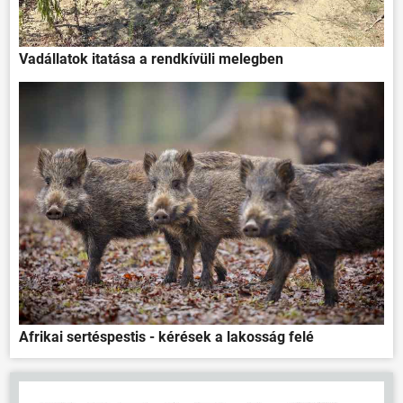
Vadállatok itatása a rendkívüli melegben
Afrikai sertéspestis - kérések a lakosság felé