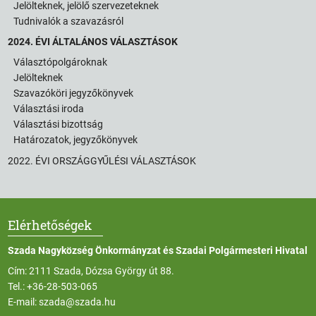
Jelölteknek, jelölő szervezeteknek
Tudnivalók a szavazásról
2024. ÉVI ÁLTALÁNOS VÁLASZTÁSOK
Választópolgároknak
Jelölteknek
Szavazóköri jegyzőkönyvek
Választási iroda
Választási bizottság
Határozatok, jegyzőkönyvek
2022. ÉVI ORSZÁGGYŰLÉSI VÁLASZTÁSOK
Elérhetőségek
Szada Nagyközség Önkormányzat és Szadai Polgármesteri Hivatal
Cím: 2111 Szada, Dózsa György út 88.
Tel.:
+36-28-503-065
E-mail:
szada@szada.hu