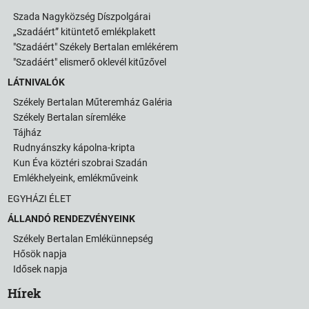
Szada Nagyközség Díszpolgárai
„Szadáért” kitüntető emlékplakett
"Szadáért" Székely Bertalan emlékérem
"Szadáért" elismerő oklevél kitűzővel
LÁTNIVALÓK
Székely Bertalan Műteremház Galéria
Székely Bertalan síremléke
Tájház
Rudnyánszky kápolna-kripta
Kun Éva köztéri szobrai Szadán
Emlékhelyeink, emlékműveink
EGYHÁZI ÉLET
ÁLLANDÓ RENDEZVÉNYEINK
Székely Bertalan Emlékünnepség
Hősök napja
Idősek napja
Hírek