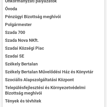
Önkormányzati pályázatok
Óvoda
Pénzügyi Bizottság meghívói
Polgármester
Szada 700
Szada Nova NKft.
Szadai Községi Piac
Szadai SE
Székely Bertalan
Székely Bertalan Művelődési Ház és Könyvtár
Szociális Alapszolgáltatási Központ
Településfejlesztési és Környezetvédelmi
Bizottság meghívói
Tények és tévhitek