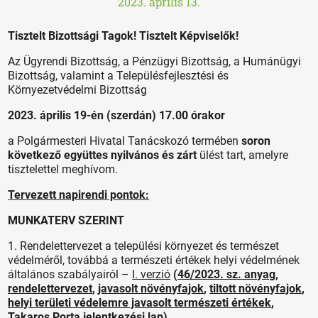
2023. április 13.
Tisztelt Bizottsági Tagok! Tisztelt Képviselők!
Az Ügyrendi Bizottság, a Pénzügyi Bizottság, a Humánügyi
Bizottság, valamint a Településfejlesztési és
Környezetvédelmi Bizottság
2023. április 19-én (szerdán) 17.00 órakor
a Polgármesteri Hivatal Tanácskozó termében
soron
következő
együttes nyilvános és zárt
ülést tart, amelyre
tisztelettel meghívom.
Tervezett napirendi pontok:
MUNKATERV SZERINT
1. Rendelettervezet a települési környezet és természet
védelméről, továbbá a természeti értékek helyi védelmének
általános szabályairól –
I. verzió
(
46/2023. sz. anyag
,
rendelettervezet
,
javasolt növényfajok
,
tiltott növényfajok
,
helyi területi védelemre javasolt természeti értékek
,
Takaros Porta jelentkezési lap
)