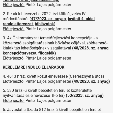
Előterjesztő:
Pintér Lajos polgármester
2. Rendelet-tervezet a 2022. évi költségvetés IV.
módosításáról
(
47/2023. sz. anyag
,
javított 4. oldal
,
rendelettervezet
,
táblázatok
)
Előterjesztő:
Pintér Lajos polgármester
3. Az Önkormányzat temetőfejlesztési koncepciója - a
köztemető szolgáltatásainak bővítése céljával, zöldtemető-
kialakítás lehetőségének vizsgálatával
(
48/2023. sz. anyag
,
koncepciótervezet
,
függelék
)
Előterjesztő:
Pintér Lajos polgármester
KÉRELEMRE INDULÓ ELJÁRÁSOK
4. 4613 hrsz. kivett közút elnevezése (Cseresznyefa utca)
Előterjesztő:
Pintér Lajos polgármester
(
49/2023. sz. anyag
)
5. 530 hrsz.-ú kivett beépítetlen terület közterületté
nyilvánítása és elnevezése (Fő tér)
(
50/2023. sz. anyag
)
Előterjesztő:
Pintér Lajos polgármester
6. Javaslat a Szada 812 hrsz-ú kivett beépítetlen terület