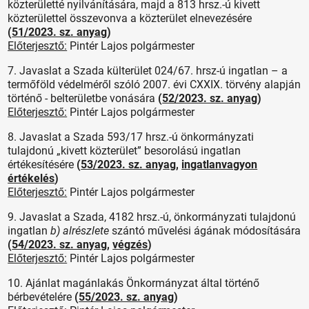
közterületté nyilvánítására, majd a 813 hrsz.-ú kivett
közterülettel összevonva a közterület elnevezésére
(
51/2023. sz. anyag
)
Előterjesztő:
Pintér Lajos polgármester
7. Javaslat a Szada külterület 024/67. hrsz-ú ingatlan – a
termőföld védelméről szóló 2007. évi CXXIX. törvény alapján
történő - belterületbe vonására
(
52/2023. sz. anyag
)
Előterjesztő:
Pintér Lajos polgármester
8. Javaslat a Szada 593/17 hrsz.-ú önkormányzati
tulajdonú „kivett közterület” besorolású ingatlan
értékesítésére
(
53/2023. sz. anyag
,
ingatlanvagyon
értékelés
)
Előterjesztő:
Pintér Lajos polgármester
9. Javaslat a Szada, 4182 hrsz.-ú, önkormányzati tulajdonú
ingatlan
b) alrészlete
szántó művelési ágának módosítására
(
54/2023. sz. anyag
,
végzés
)
Előterjesztő:
Pintér Lajos polgármester
10. Ajánlat magánlakás Önkormányzat által történő
bérbevételére
(
55/2023. sz. anyag
)