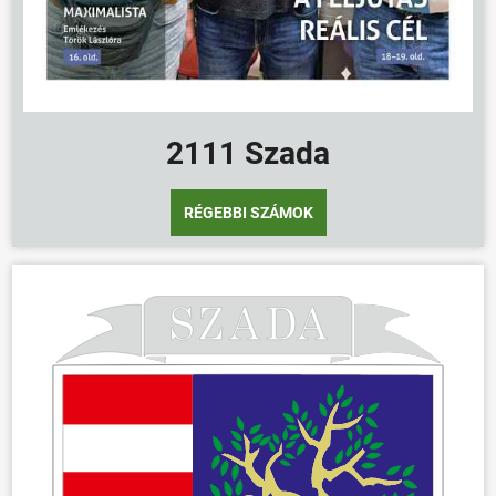
ÖNKORMÁNYZAT
ÜGYINTÉZÉS
KÖZÖSSÉG
2111 Szada
HÍREK
VÁLASZTÁSOK
RÉGEBBI SZÁMOK