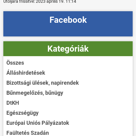
Utoljára frissítve:
2023 április 19. 11:14
Facebook
Kategóriák
Összes
Álláshirdetések
Bizottsági ülések, napirendek
Bűnmegelőzés, bűnügy
DtKH
Egészségügy
Európai Uniós Pályázatok
Faültetés Szadán