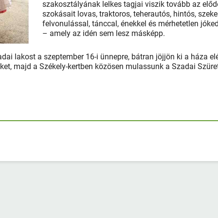
szakosztályának lelkes tagjai viszik tovább az elő
szokásait lovas, traktoros, teherautós, hintós, szeke
felvonulással, tánccal, énekkel és mérhetetlen jóke
– amely az idén sem lesz másképp.
adai lakost a szeptember 16-i ünnepre, bátran jöjjön ki a háza el
ket, majd a Székely-kertben közösen mulassunk a Szadai Szüre