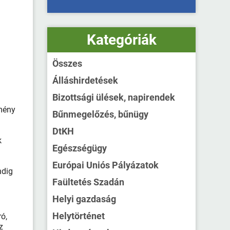
Kategóriák
Összes
Álláshirdetések
Bizottsági ülések, napirendek
emény
Bűnmegelőzés, bűnügy
DtKH
k
Egészségügy
Európai Uniós Pályázatok
ndig
Faültetés Szadán
Helyi gazdaság
Helytörténet
ó,
z