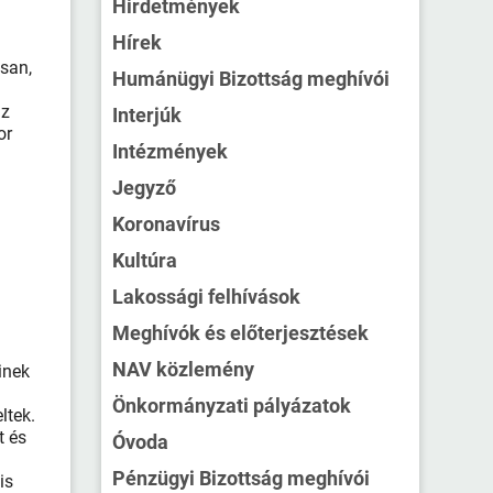
Hirdetmények
Hírek
san,
Humánügyi Bizottság meghívói
az
Interjúk
or
Intézmények
Jegyző
Koronavírus
Kultúra
Lakossági felhívások
a
Meghívók és előterjesztések
NAV közlemény
inek
Önkormányzati pályázatok
ltek.
t és
Óvoda
Pénzügyi Bizottság meghívói
is