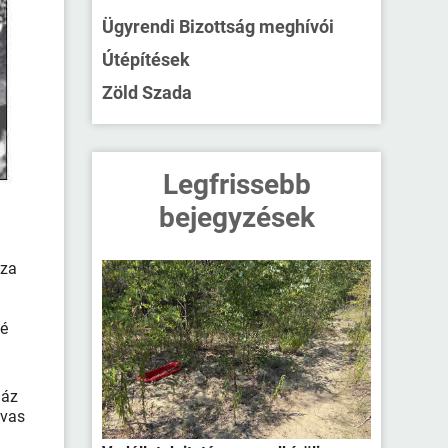
Ügyrendi Bizottság meghívói
Útépítések
Zöld Szada
Legfrissebb
bejegyzések
sza
bé
ház
ovas