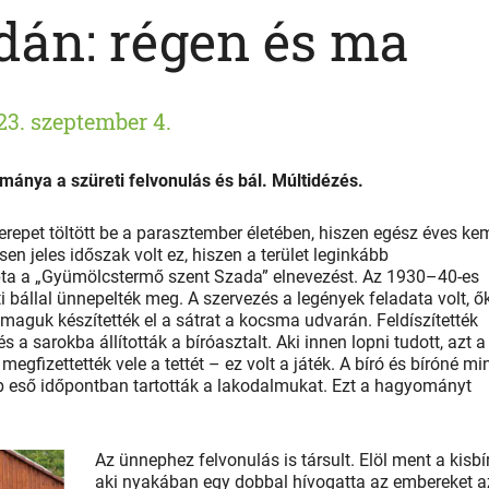
dán: régen és ma
23. szeptember 4.
ománya a szüreti felvonulás és bál. Múltidézés.
zerepet töltött be a parasztember életében, hiszen egész éves k
n jeles időszak volt ez, hiszen a terület leginkább
apta a „Gyümölcstermő szent Szada” elnevezést. Az 1930–40-es
i bállal ünnepelték meg. A szervezés a legények feladata volt, ő
 maguk készítették el a sátrat a kocsma udvarán. Feldíszítették
s a sarokba állították a bíróasztalt. Aki innen lopni tudott, azt a
megfizettették vele a tettét – ez volt a játék. A bíró és bíróné mi
ebb eső időpontban tartották a lakodalmukat. Ezt a hagyományt
Az ünnephez felvonulás is társult. Elöl ment a kisbír
aki nyakában egy dobbal hívogatta az embereket a