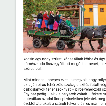
kocsin egy nagy szüreti kádat álltak körbe és úgy 
bámészkodó összegyűlt, ott megállt a menet, leszá
szüreti bál.
Mint minden ünnepen ezen is megvolt, hogy mily
az alján piros-fehér-zöld szalag díszítés futott vég
csikóslányok fehér szoknyát – piros-fehér-zöld szal
Egy pár pedig – akik a betyárok voltak – fekete 
autentikus szadai ünnepi viseletben jelentek meg
évektől átalakult a szüreti felvonulás, és már ne