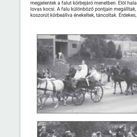
megjelentek a falut körbejáró menetben. Elöl halad
lovas kocsi. A falu különböző pontjain megálltak, 
koszorút körbeállva énekeltek, táncoltak. Érdeke