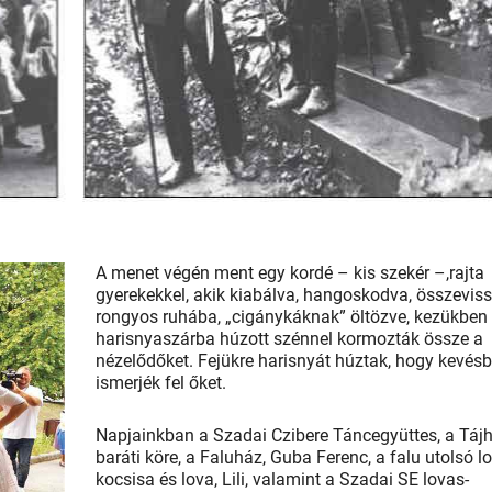
A menet végén ment egy kordé – kis szekér –,rajta
gyerekekkel, akik kiabálva, hangoskodva, összevis
rongyos ruhába, „cigánykáknak” öltözve, kezükben
harisnyaszárba húzott szénnel kormozták össze a
nézelődőket. Fejükre harisnyát húztak, hogy kevés
ismerjék fel őket.
Napjainkban a Szadai Czibere Táncegyüttes, a Táj
baráti köre, a Faluház, Guba Ferenc, a falu utolsó l
kocsisa és lova, Lili, valamint a Szadai SE lovas­