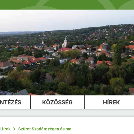
INTÉZÉS
KÖZÖSSÉG
HÍREK
Hírek
Szüret Szadán: régen és ma