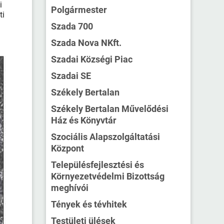
i
Polgármester
ti
Szada 700
Szada Nova NKft.
Szadai Községi Piac
Szadai SE
Székely Bertalan
Székely Bertalan Művelődési
Ház és Könyvtár
Szociális Alapszolgáltatási
Központ
Településfejlesztési és
Környezetvédelmi Bizottság
meghívói
Tények és tévhitek
Testületi ülések