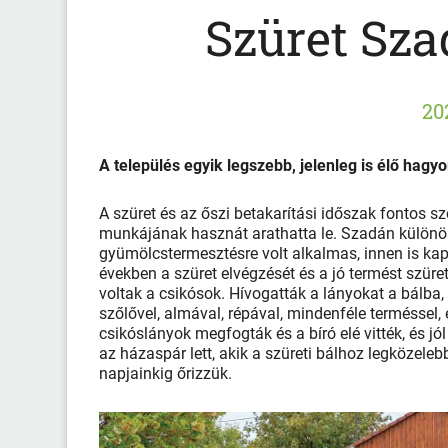
Szüret Sza
20
A település egyik legszebb, jelenleg is élő hagy
A szüret és az őszi betakarítási időszak fontos s
munkájának hasznát arathatta le. Szadán különöse
gyümölcstermesztésre volt alkalmas, innen is k
években a szüret elvégzését és a jó termést szüret
voltak a csikósok. Hívogatták a lányokat a bálba,
szőlővel, almával, répával, mindenféle terméssel, é
csikóslányok megfogták és a bíró elé vitték, és jól 
az házaspár lett, akik a szüreti bálhoz legközel
napjainkig őrizzük.