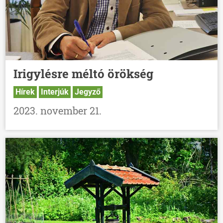
Irigylésre méltó örökség
Hírek
Interjúk
Jegyző
2023. november 21.