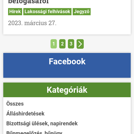
befogásáról
Hírek
Lakossági felhívások
Jegyző
2023. március 27.
1
2
3
Facebook
Kategóriák
Összes
Álláshirdetések
Bizottsági ülések, napirendek
Bűnmegelőzés, bűnügy