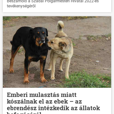
Beszámoló a Szadai Polgármesteri Hivatal 2022-es
tevékenységéről
Emberi mulasztás miatt
kószálnak el az ebek – az
ebrendész intézkedik az állatok