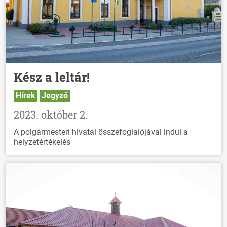
HÍREK
VÁLASZTÁSOK
Kész a leltár!
Hírek
Jegyző
2023. október 2.
A polgármesteri hivatal összefoglalójával indul a
helyzetértékelés