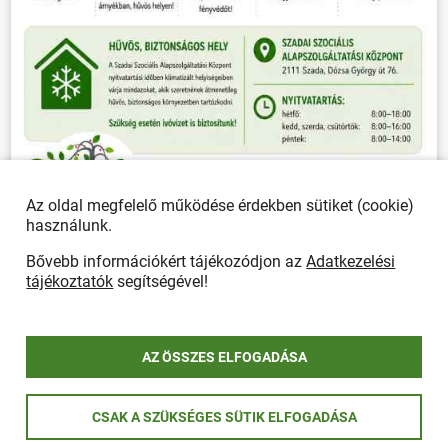
Az oldal megfelelő működése érdekben sütiket (cookie)
használunk.
ÖSSZES PLAKÁT
Bővebb információkért tájékozódjon az
Adatkezelési
tájékoztatók
segítségével!
Önkormányzat
AZ ÖSSZES ELFOGADÁSA
POLGÁRMESTERI HIVATAL
Ügyfélfogadás, elérhetőségek
Polgármesteri Hivatal
CSAK A SZÜKSÉGES SÜTIK ELFOGADÁSA
Rendeletek