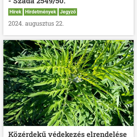
- Szada 2549/50.
Hírek
Hirdetmények
Jegyző
2024. augusztus 22.
Közérdekű védekezés elrendelése