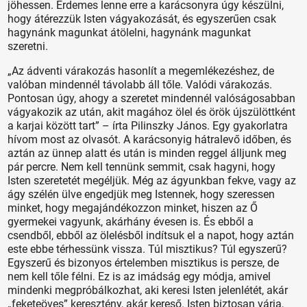
jöhessen. Érdemes lenne erre a karácsonyra úgy készülni,
hogy átérezzük Isten vágyakozását, és egyszerűen csak
hagynánk magunkat átölelni, hagynánk magunkat
szeretni.
„Az ádventi várakozás hasonlít a megemlékezéshez, de
valóban mindennél távolabb áll tőle. Valódi várakozás.
Pontosan úgy, ahogy a szeretet mindennél valóságosabban
vágyakozik az után, akit magához ölel és örök újszülöttként
a karjai között tart” – írta Pilinszky János. Egy gyakorlatra
hívom most az olvasót. A karácsonyig hátralevő időben, és
aztán az ünnep alatt és után is minden reggel álljunk meg
pár percre. Nem kell tennünk semmit, csak hagyni, hogy
Isten szeretetét megéljük. Még az ágyunkban fekve, vagy az
ágy szélén ülve engedjük meg Istennek, hogy szeressen
minket, hogy megajándékozzon minket, hiszen az Ő
gyermekei vagyunk, akárhány évesen is. És ebből a
csendből, ebből az ölelésből indítsuk el a napot, hogy aztán
este ebbe térhessünk vissza. Túl misztikus? Túl egyszerű?
Egyszerű és bizonyos értelemben misztikus is persze, de
nem kell tőle félni. Ez is az imádság egy módja, amivel
mindenki megpróbálkozhat, aki keresi Isten jelenlétét, akár
„feketeöves” keresztény, akár kereső. Isten biztosan várja,