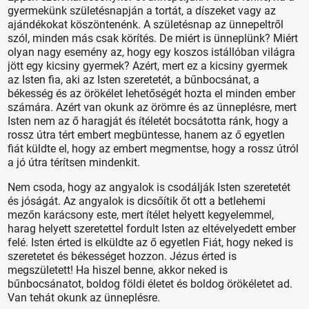
gyermekünk születésnapján a tortát, a díszeket vagy az
ajándékokat köszöntenénk. A születésnap az ünnepeltről
szól, minden más csak körítés. De miért is ünneplünk? Miért
olyan nagy esemény az, hogy egy koszos istállóban világra
jött egy kicsiny gyermek? Azért, mert ez a kicsiny gyermek
az Isten fia, aki az Isten szeretetét, a bűnbocsánat, a
békesség és az örökélet lehetőségét hozta el minden ember
számára. Azért van okunk az örömre és az ünneplésre, mert
Isten nem az ő haragját és ítéletét bocsátotta ránk, hogy a
rossz útra tért embert megbüntesse, hanem az ő egyetlen
fiát küldte el, hogy az embert megmentse, hogy a rossz útról
a jó útra térítsen mindenkit.
Nem csoda, hogy az angyalok is csodálják Isten szeretetét
és jóságát. Az angyalok is dicsőítik őt ott a betlehemi
mezőn karácsony este, mert ítélet helyett kegyelemmel,
harag helyett szeretettel fordult Isten az eltévelyedett ember
felé. Isten érted is elküldte az ő egyetlen Fiát, hogy neked is
szeretetet és békességet hozzon. Jézus érted is
megszületett! Ha hiszel benne, akkor neked is
bűnbocsánatot, boldog földi életet és boldog örökéletet ad.
Van tehát okunk az ünneplésre.