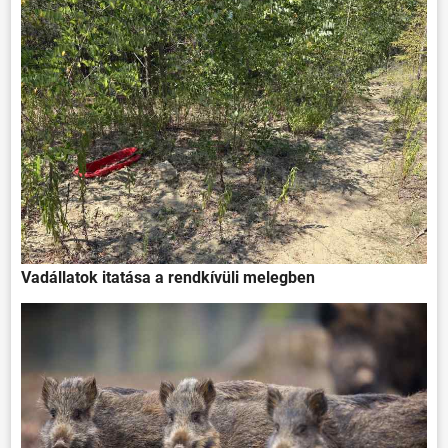
ÖNKORMÁNYZAT
ÜGYINTÉZÉS
KÖZÖSSÉG
HÍREK
Vadállatok itatása a rendkívüli melegben
VÁLASZTÁSOK