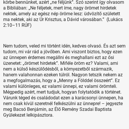
körbe bennünket, azért „ne féljünk”. Szó szerint így olvasom
a Bibliában: „Ne féljetek, mert íme, nagy örömet hirdetek
nektek, amely az egész nép öröme lesz: üdvözítő született
ma nektek, aki az Úr Krisztus, a Dávid városában.” (Lukács
2:10–11 RÚF)
Nem tudom, veled mi történt idén, kedves olvasó. És azt sem
tudom, mi vár rád a jövőben. Ami viszont biztos, hogy ezen
az ünnepen érdemes megállni és meghallani ezt az ősi
üzenetet: „örömet hirdetek”. Miféle öröm ez? Valami, ami
nem a külső készülődésből, a környezetből származik,
hanem valahonnan ezeken túlról. Nagyon tetszik nekem az
a megfogalmazás, hogy a „Menny a Földdel összeért”. Ez
valami különleges, ez valami ünnepi, ez valami örömteli.
Mégpedig azért, mert tudjuk, hogyan folytatódik a történet.
Várunk téged és családodat ezen a karácsonyi ünnepen, ha
nem csak kívül szeretnél felkészülni az ünnepre! – jegyezte
meg Bacsó Benjámin, az Élő Remény Szadai Baptista
Gyülekezet lelkipásztora.