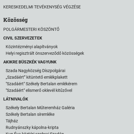
KERESKEDELMI TEVÉKENYSÉG VÉGZÉSE
Közösség
POLGÁRMESTERI KÖSZÖNTŐ
CIVIL SZERVEZETEK
Közintézményi alapítványok
Helyi regisztrált önszerveződő közösségek
AKIKRE BÜSZKÉK VAGYUNK
Szada Nagyközség Díszpolgárai
„Szadáért” kitüntető emlékplakett
"Szadáért" Székely Bertalan emlékérem
"Szadáért" elismerő oklevél kitűzővel
LÁTNIVALÓK
Székely Bertalan Műteremház Galéria
Székely Bertalan síremléke
Tájház
Rudnyánszky kápolna-kripta
Kun Éva köztéri szobrai Szadán