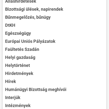
Álláshirdetések
Bizottsági ülések, napirendek
Bűnmegelőzés, bűnügy
DtKH
Egészségügy
Európai Uniós Pályázatok
Faültetés Szadán
Helyi gazdaság
Helytörténet
Hirdetmények
Hírek
Humánügyi Bizottság meghívói
Interjúk
Intézmények