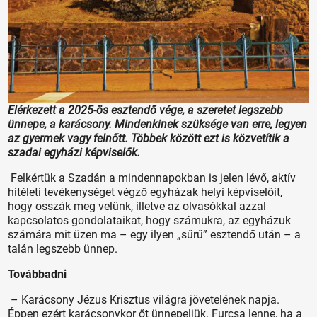
Elérkezett a 2025-ös esztendő vége, a szeretet legszebb
ünnepe, a karácsony. Mindenkinek szüksége van erre, legyen
az gyermek vagy felnőtt. Többek között ezt is közvetítik a
szadai egyházi képviselők.
Felkértük a Szadán a mindennapokban is jelen lévő, aktív
hitéleti tevékenységet végző egyházak helyi képviselőit,
hogy osszák meg velünk, illetve az olvasókkal azzal
kapcsolatos gondolataikat, hogy számukra, az egyházuk
számára mit üzen ma – egy ilyen „sűrű” esztendő után – a
talán legszebb ünnep.
Továbbadni
– Karácsony Jézus Krisztus világra jövetelének napja.
Éppen ezért karácsonykor őt ünnepeljük. Furcsa lenne, ha a