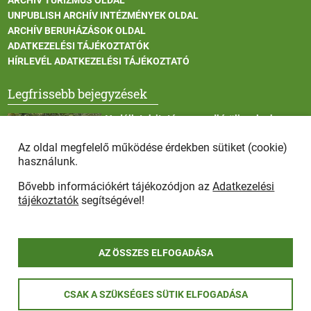
UNPUBLISH ARCHÍV INTÉZMÉNYEK OLDAL
ARCHÍV BERUHÁZÁSOK OLDAL
ADATKEZELÉSI TÁJÉKOZTATÓK
HÍRLEVÉL ADATKEZELÉSI TÁJÉKOZTATÓ
Legfrissebb bejegyzések
Vadállatok itatása a rendkívüli melegben
Az oldal megfelelő működése érdekben sütiket (cookie)
használunk.
Bővebb információkért tájékozódjon az
Adatkezelési
Afrikai sertéspestis - kérések a lakosság felé
tájékoztatók
segítségével!
AZ ÖSSZES ELFOGADÁSA
COPYRIGHT © 2025 - Szada Nagyközség Önkormányzat - Minden
CSAK A SZÜKSÉGES SÜTIK ELFOGADÁSA
jog fenntartva