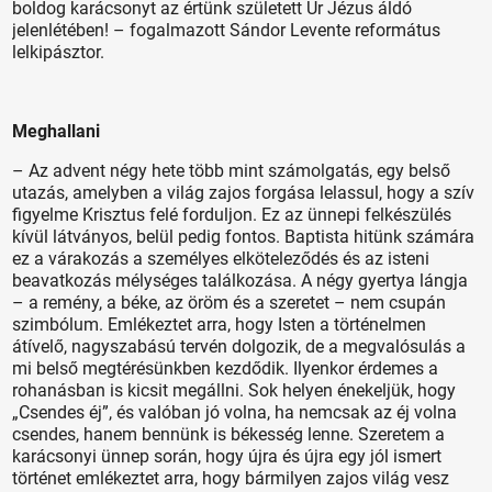
boldog karácsonyt az értünk született Úr Jézus áldó
jelenlétében! – fogalmazott Sándor Levente református
lelkipásztor.
Meghallani
– Az advent négy hete több mint számolgatás, egy belső
utazás, amelyben a világ zajos forgása lelassul, hogy a szív
figyelme Krisztus felé forduljon. Ez az ünnepi felkészülés
kívül látványos, belül pedig fontos. Baptista hitünk számára
ez a várakozás a személyes elköteleződés és az isteni
beavatkozás mélységes találkozása. A négy gyertya lángja
– a remény, a béke, az öröm és a szeretet – nem csupán
szimbólum. Emlékeztet arra, hogy Isten a történelmen
átívelő, nagyszabású tervén dolgozik, de a megvalósulás a
mi belső megtérésünkben kezdődik. Ilyenkor érdemes a
rohanásban is kicsit megállni. Sok helyen énekeljük, hogy
„Csendes éj”, és valóban jó volna, ha nemcsak az éj volna
csendes, hanem bennünk is békesség lenne. Szeretem a
karácsonyi ünnep során, hogy újra és újra egy jól ismert
történet emlékeztet arra, hogy bármilyen zajos világ vesz