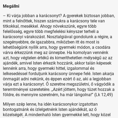
Megállni
– Ki várja jobban a karácsonyt? A gyerekek biztosan jobban,
mint a felnőttek, hiszen számukra a karácsony tele van
titkokkal, mesékkel. Ahogy növekszünk, egyre több
felelősség, egyre több megfelelési kényszer terheli a
karácsonyi várakozást. Nosztalgiával gondolunk a régire, a
szegényebbre, de igazabbra, miközben itt és most is
lehetőségünk nyílik arra, hogy gyermeki módon, a csodára
várva érkezzünk meg az ünnepbe. Ha komolyan vennénk
azt, hogy végtelen értékű és kimeríthetetlen mélységű az az
ajándék, amivel Isten érkezik hozzánk, akkor talán képesek
lennénk arra, hogy gyermeki hittel, izgalommal és
lelkesedéssel forduljunk karácsony ünnepe felé. Isten akarja
önmagát adni nekünk, és éppen ezért ő az, aki a legjobban
várja ezt a karácsonyt. Ő szeretne megszületni, ő vágyódik a
teremtményei szeretetére. „Azért jöttem, hogy tüzet hozzak a
földre, és mennyire szeretném, ha már lángolna!” (Lk 12,49)
Milyen szép lenne, ha idén karácsonykor izgatottan
bontogatnánk és ízlelgetnénk Isten ajándékát, az ő
közelségét. A mindenható Isten gyermekké lett, hogy közel