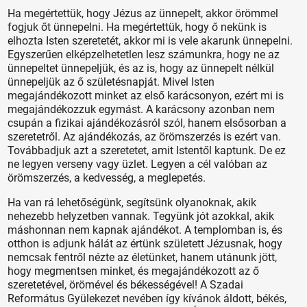
Ha megértettük, hogy Jézus az ünnepelt, akkor örömmel
fogjuk őt ünnepelni. Ha megértettük, hogy ő nekünk is
elhozta Isten szeretetét, akkor mi is vele akarunk ünnepelni.
Egyszerűen elképzelhetetlen lesz számunkra, hogy ne az
ünnepeltet ünnepeljük, és az is, hogy az ünnepelt nélkül
ünnepeljük az ő születésnapját. Mivel Isten
megajándékozott minket az első karácsonyon, ezért mi is
megajándékozzuk egymást. A karácsony azonban nem
csupán a fizikai ajándékozásról szól, hanem elsősorban a
szeretetről. Az ajándékozás, az örömszerzés is ezért van.
Továbbadjuk azt a szeretetet, amit Istentől kaptunk. De ez
ne legyen verseny vagy üzlet. Legyen a cél valóban az
örömszerzés, a kedvesség, a meglepetés.
Ha van rá lehetőségünk, segítsünk olyanoknak, akik
nehezebb helyzetben vannak. Tegyünk jót azokkal, akik
máshonnan nem kapnak ajándékot. A templomban is, és
otthon is adjunk hálát az értünk született Jézusnak, hogy
nemcsak fentről nézte az életünket, hanem utánunk jött,
hogy megmentsen minket, és megajándékozott az ő
szeretetével, örömével és békességével! A Szadai
Református Gyülekezet nevében így kívánok áldott, békés,