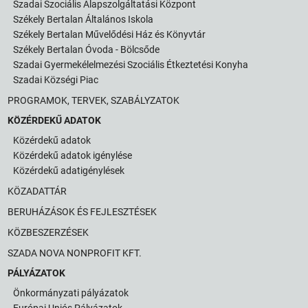
Szadai Szociális Alapszolgáltatási Központ
Székely Bertalan Általános Iskola
Székely Bertalan Művelődési Ház és Könyvtár
Székely Bertalan Óvoda - Bölcsőde
Szadai Gyermekélelmezési Szociális Étkeztetési Konyha
Szadai Községi Piac
PROGRAMOK, TERVEK, SZABÁLYZATOK
KÖZÉRDEKŰ ADATOK
Közérdekű adatok
Közérdekű adatok igénylése
Közérdekű adatigénylések
KÖZADATTÁR
BERUHÁZÁSOK ÉS FEJLESZTÉSEK
KÖZBESZERZÉSEK
SZADA NOVA NONPROFIT KFT.
PÁLYÁZATOK
Önkormányzati pályázatok
Európai Uniós Pályázatok