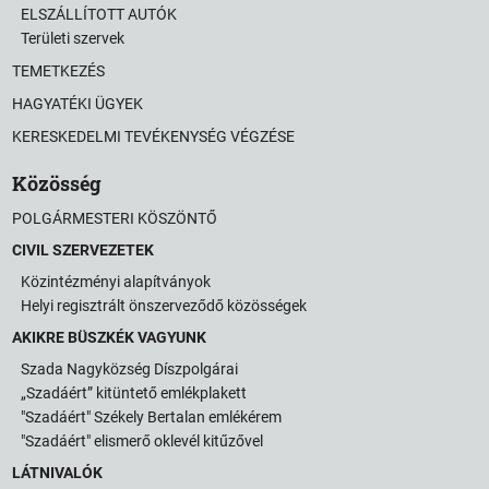
ELSZÁLLÍTOTT AUTÓK
Területi szervek
TEMETKEZÉS
HAGYATÉKI ÜGYEK
KERESKEDELMI TEVÉKENYSÉG VÉGZÉSE
Közösség
POLGÁRMESTERI KÖSZÖNTŐ
CIVIL SZERVEZETEK
Közintézményi alapítványok
Helyi regisztrált önszerveződő közösségek
AKIKRE BÜSZKÉK VAGYUNK
Szada Nagyközség Díszpolgárai
„Szadáért” kitüntető emlékplakett
"Szadáért" Székely Bertalan emlékérem
"Szadáért" elismerő oklevél kitűzővel
LÁTNIVALÓK