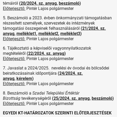
témáiról
(
20/2024. sz. anyag
,
beszámoló
)
Előterjesztő:
Pintér Lajos polgármester
5. Beszámoló a 2023. évben önkormányzati támogatásban
részesített személyek, szervezetek és intézmények
támogatási összegeinek felhasználásáról
(
21/2024. sz.
anyag
,
melléklet1
,
melléklet2
,
melléklet3
)
Előterjesztő:
Pintér Lajos polgármester
6. Tájékoztató a képviselői vagyonnyilatkozatok
megtételéről
(
22/2024. sz. anyag
)
Előterjesztő:
Pintér Lajos polgármester
7. Javaslat a 2024/2025. nevelési év óvodai és bölcsődei
beiratkozásainak időpontjára
(
24/2024. sz.
anyag
,
kérelem
)
Előterjesztő:
Pintér Lajos polgármester
8. Beszámoló a
Szadai Települési Értéktár
Bizottság
tevékenységéről
(
25/2024. sz. anyag
,
beszámoló
)
Előterjesztő:
Pintér Lajos polgármester
EGYEDI KT-HATÁROZATOK SZERINTI ELŐTERJESZTÉSEK