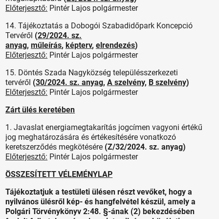
Előterjesztő:
Pintér Lajos polgármester
14. Tájékoztatás a Dobogói Szabadidőpark Koncepció
Tervéről
(
29/2024. sz.
anyag
,
műleírás
,
képterv
,
elrendezés
)
Előterjesztő:
Pintér Lajos polgármester
15. Döntés Szada Nagyközség településszerkezeti
tervéről
(
30/2024. sz. anyag
,
A szelvény
,
B szelvény
)
Előterjesztő:
Pintér Lajos polgármester
Zárt ülés keretében
1. Javaslat energiamegtakarítás jogcímen vagyoni értékű
jog meghatározására és értékesítésére vonatkozó
keretszerződés megkötésére
(Z/32/2024. sz. anyag)
Előterjesztő:
Pintér Lajos polgármester
ÖSSZESÍTETT VÉLEMÉNYLAP
Tájékoztatjuk a testületi ülésen részt vevőket, hogy a
nyilvános ülésről kép- és hangfelvétel készül, amely a
Polgári Törvénykönyv 2:48. §-ának (2) bekezdésében