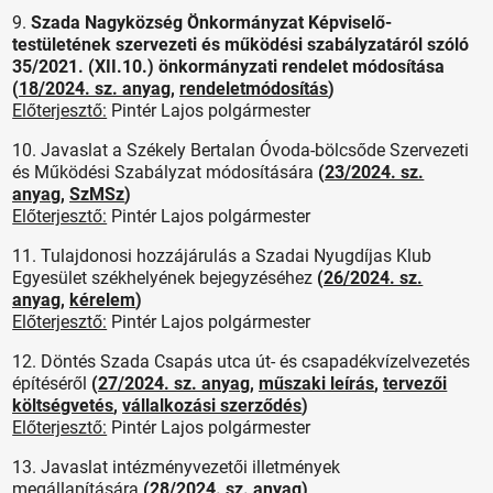
9.
Szada Nagyközség Önkormányzat Képviselő-
testületének szervezeti és működési szabályzatáról szóló
35/2021. (XII.10.) önkormányzati rendelet módosítása
(
18/2024. sz. anyag
,
rendeletmódosítás
)
Előterjesztő:
Pintér Lajos polgármester
10. Javaslat a Székely Bertalan Óvoda-bölcsőde Szervezeti
és Működési Szabályzat módosítására
(
23/2024. sz.
anyag
,
SzMSz
)
Előterjesztő:
Pintér Lajos polgármester
11. Tulajdonosi hozzájárulás a Szadai Nyugdíjas Klub
Egyesület székhelyének bejegyzéséhez
(
26/2024. sz.
anyag
,
kérelem
)
Előterjesztő:
Pintér Lajos polgármester
12. Döntés Szada Csapás utca út- és csapadékvízelvezetés
építéséről
(
27/2024. sz. anyag
,
műszaki leírás
,
tervezői
költségvetés
,
vállalkozási szerződés
)
Előterjesztő:
Pintér Lajos polgármester
13. Javaslat intézményvezetői illetmények
megállapítására
(
28/2024. sz. anyag
)