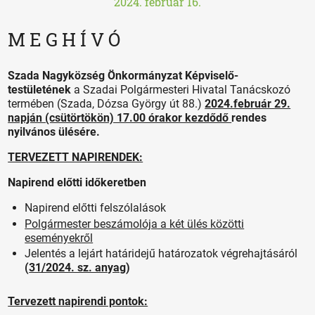
2024. február 16.
M E G H Í V Ó
Szada Nagyközség Önkormányzat Képviselő-
testületének
a Szadai Polgármesteri Hivatal Tanácskozó
termében (Szada, Dózsa György út 88.)
2024.február 29.
napján (csütörtökön) 17.00 órakor kezdődő
rendes
nyilvános ülésére.
TERVEZETT NAPIRENDEK:
Napirend előtti időkeretben
Napirend előtti felszólalások
Polgármester beszámolója a két ülés közötti
eseményekről
Jelentés a lejárt határidejű határozatok végrehajtásáról
(
31/2024. sz. anyag
)
Tervezett napirendi pontok: