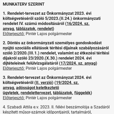
MUNKATERV SZERINT
1. Rendelet-tervezet az Önkormányzat 2023. évi
költségvetéséről szóló 5/2023.(II.24.) önkormányzati
rendelet IV. számú módosításáról (
16/2024. sz.
anyag
,
táblázatok
,
rendelet
)
Előterjesztő:
Pintér Lajos polgármester
2.
Döntés az
önkormányzati személyes gondoskodást
nyújtó szociális ellátások térítési díjainak szabályozásáról
szóló 2/2020.(III.1.) rendelet, valamint az étkezési térítési
díjakról szóló 23/2020.(X.30.) rendelet 2024. évi
díjtételeinek felülvizsgálatáról (
17/2024. sz. anyag
)
Előterjesztő:
Pintér Lajos polgármester
3.
Rendelet-tervezet az Önkormányzat 2024. évi
költségvetéséről (
II. verzió
) (
19/2024. sz.
anyag
,
adósságot keletkeztető
ügyletek
,
rendelettervezet
,
táblázatok
,
függelék
)
Előterjesztő:
Pintér Lajos polgármester
4.
Szabadi Attila e.v. 2023. II. félévi beszámolója a Szadáról
készített műsor-számok időpontjairól, tartalmáról,