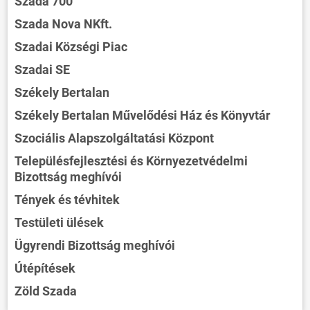
Szada 700
Szada Nova NKft.
Szadai Községi Piac
Szadai SE
Székely Bertalan
Székely Bertalan Művelődési Ház és Könyvtár
Szociális Alapszolgáltatási Központ
Településfejlesztési és Környezetvédelmi
Bizottság meghívói
Tények és tévhitek
Testületi ülések
Ügyrendi Bizottság meghívói
Útépítések
Zöld Szada