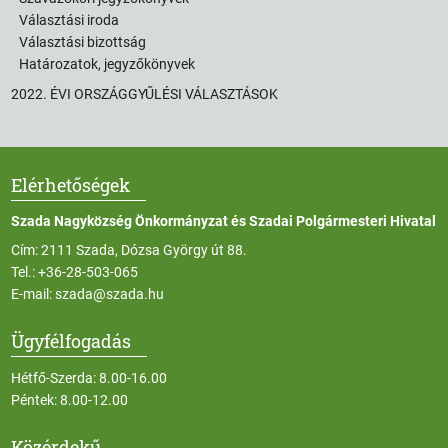
Választási iroda
Választási bizottság
Határozatok, jegyzőkönyvek
2022. ÉVI ORSZÁGGYŰLÉSI VÁLASZTÁSOK
Elérhetőségek
Szada Nagyközség Önkormányzat és Szadai Polgármesteri Hivatal
Cím: 2111 Szada, Dózsa György út 88.
Tel.:
+36-28-503-065
E-mail:
szada@szada.hu
Ügyfélfogadás
Hétfő-Szerda: 8.00-16.00
Péntek: 8.00-12.00
Közérdekű