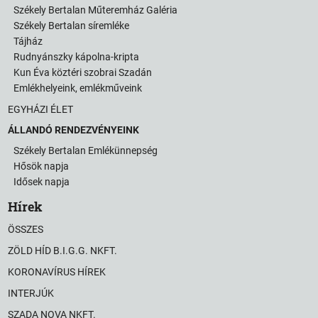
Székely Bertalan Műteremház Galéria
Székely Bertalan síremléke
Tájház
Rudnyánszky kápolna-kripta
Kun Éva köztéri szobrai Szadán
Emlékhelyeink, emlékműveink
EGYHÁZI ÉLET
ÁLLANDÓ RENDEZVÉNYEINK
Székely Bertalan Emlékünnepség
Hősök napja
Idősek napja
Hírek
ÖSSZES
ZÖLD HÍD B.I.G.G. NKFT.
KORONAVÍRUS HÍREK
INTERJÚK
SZADA NOVA NKFT.