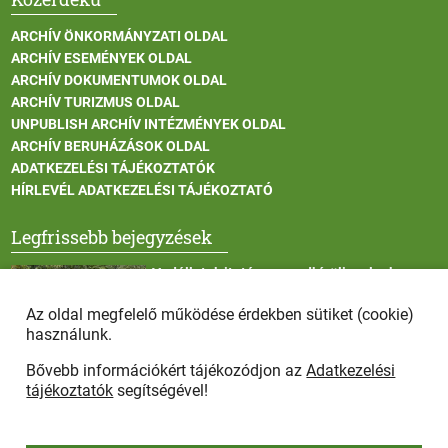
ARCHÍV ÖNKORMÁNYZATI OLDAL
ARCHÍV ESEMÉNYEK OLDAL
ARCHÍV DOKUMENTUMOK OLDAL
ARCHÍV TURIZMUS OLDAL
UNPUBLISH ARCHÍV INTÉZMÉNYEK OLDAL
ARCHÍV BERUHÁZÁSOK OLDAL
ADATKEZELÉSI TÁJÉKOZTATÓK
HÍRLEVÉL ADATKEZELÉSI TÁJÉKOZTATÓ
Legfrissebb bejegyzések
Vadállatok itatása a rendkívüli melegben
Az oldal megfelelő működése érdekben sütiket (cookie)
használunk.
Bővebb információkért tájékozódjon az
Adatkezelési
Afrikai sertéspestis - kérések a lakosság felé
tájékoztatók
segítségével!