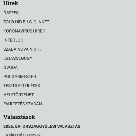
Hírek
ÖSSZES
ZÖLD HÍD B.I.G.G. NKFT.
KORONAVÍRUS HÍREK
INTERJÚK
SZADA NOVA NKFT.
EGÉSZSÉGÜGY
ÓVODA
POLGÁRMESTER
TESTÜLETI ÜLÉSEK
HELYTÖRTÉNET
FAÜLTETÉS SZADÁN
Választások
2026. ÉVI ORSZÁGGYŰLÉSI VÁLASZTÁS
Választási szervek