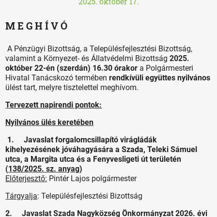
2025. október 17.
M E G H Í V Ó
A Pénzügyi Bizottság, a Településfejlesztési Bizottság,
valamint a Környezet- és Állatvédelmi Bizottság
2025.
október 22-én (szerdán) 16.30 órakor
a Polgármesteri
Hivatal Tanácskozó termében
rendkívüli együttes nyilvános
ülést tart, melyre tisztelettel meghívom.
Tervezett napirendi pontok:
Nyilvános ülés keretében
1. Javaslat forgalomcsillapító virágládák
kihelyezésének jóváhagyására a Szada, Teleki Sámuel
utca, a Margita utca és a Fenyvesligeti út területén
(
138/2025. sz. anyag
)
Előterjesztő:
Pintér Lajos polgármester
Tárgyalja
: Településfejlesztési Bizottság
2. Javaslat Szada Nagyközség Önkormányzat 2026. évi