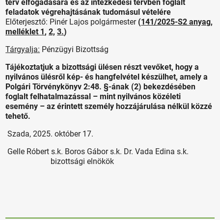
terv elfogadására és az intézkedési tervben foglalt
feladatok végrehajtásának tudomásul vételére
Előterjesztő: Pinér Lajos polgármester
(
141/2025-S2 anyag
,
melléklet 1
,
2,
3.
)
Tárgyalja:
Pénzügyi Bizottság
Tájékoztatjuk a bizottsági ülésen részt vevőket, hogy a
nyilvános ülésről kép- és hangfelvétel készülhet, amely a
Polgári Törvénykönyv 2:48. §-ának (2) bekezdésében
foglalt felhatalmazással – mint nyilvános közéleti
esemény – az érintett személy hozzájárulása nélkül közzé
tehető.
Szada, 2025. október 17.
Gelle Róbert s.k. Boros Gábor s.k. Dr. Vada Edina s.k.
bizottsági elnökök