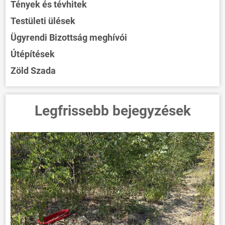
Tények és tévhitek
Testületi ülések
Ügyrendi Bizottság meghívói
Útépítések
Zöld Szada
Legfrissebb bejegyzések