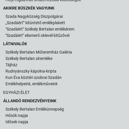
AKIKRE BÜSZKÉK VAGYUNK
Szada Nagyközség Díszpolgárai
„Szadáért” kitüntető emlékplakett
"Szadáért" Székely Bertalan emlékérem
"Szadáért" elismerő oklevél kitűzővel
LÁTNIVALÓK
Székely Bertalan Műteremház Galéria
Székely Bertalan síremléke
Tájház
Rudnyánszky kápolna-kripta
Kun Éva köztéri szobrai Szadán
Emlékhelyeink, emlékműveink
EGYHÁZI ÉLET
ÁLLANDÓ RENDEZVÉNYEINK
Székely Bertalan Emlékünnepség
Hősök napja
Idősek napja