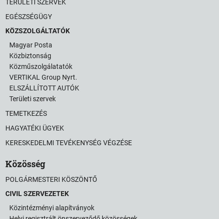
TERÜLETI SZERVEK
EGÉSZSÉGÜGY
KÖZSZOLGÁLTATÓK
Magyar Posta
Közbiztonság
Közműszolgálatatók
VERTIKAL Group Nyrt.
ELSZÁLLÍTOTT AUTÓK
Területi szervek
TEMETKEZÉS
HAGYATÉKI ÜGYEK
KERESKEDELMI TEVÉKENYSÉG VÉGZÉSE
Közösség
POLGÁRMESTERI KÖSZÖNTŐ
CIVIL SZERVEZETEK
Közintézményi alapítványok
Helyi regisztrált önszerveződő közösségek