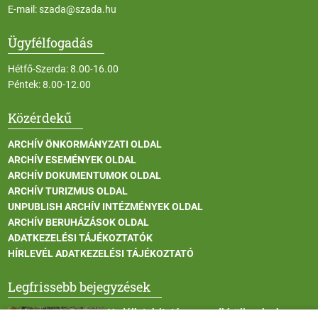
E-mail:
szada@szada.hu
Ügyfélfogadás
Hétfő-Szerda: 8.00-16.00
Péntek: 8.00-12.00
Közérdekű
ARCHÍV ÖNKORMÁNYZATI OLDAL
ARCHÍV ESEMÉNYEK OLDAL
ARCHÍV DOKUMENTUMOK OLDAL
ARCHÍV TURIZMUS OLDAL
UNPUBLISH ARCHÍV INTÉZMÉNYEK OLDAL
ARCHÍV BERUHÁZÁSOK OLDAL
ADATKEZELÉSI TÁJÉKOZTATÓK
HÍRLEVÉL ADATKEZELÉSI TÁJÉKOZTATÓ
Legfrissebb bejegyzések
Vadállatok itatása a rendkívüli melegben