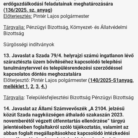
erdőgazdálkodási feladatainak meghatározására
(
136/2025. sz. anyag
)
Előterjesztés:
Pintér Lajos polgármester
Tárgyalja:
Pénzügyi Bizottság, Környezet- és Állatvédelmi
Bizottság
Sürgösségi indítványok
13. Javaslat a Szada 79/4. helyrajzi számú ingatlanon lévő
száraztészta üzem bővítéséhez kapcsolódó telepítési
tanulmánytervvel és településrendezési szerződéssel
kapcsolatos döntés meghozatalára
Előterjesztő: Pintér Lajos polgármester
(
140/2025-S1anyag
,
melléklet 1
,
2,
3,
4.
)
Tárgyalja
: Településfejlesztési Bizottság Pénzügyi Bizottság
14. Javaslat az Állami Számvevőszék „A 2104. jelzésű
közút Szada nagyközségen áthaladó szakaszán 2023.
novemberétől végzett útfenntartás ellenőrzése” tárgyú
jelentésében foglaltakról szóló tájékoztatás, valamint az
abban foglalt megállapításokhoz kapcsolódó intézkedési