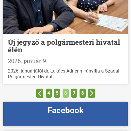
Új jegyző a polgármesteri hivatal
élén
2026. január 9.
2026. januárjától dr. Lukács Adrienn irányítja a Szadai
Polgármesteri Hivatalt
4
5
6
7
8
Facebook