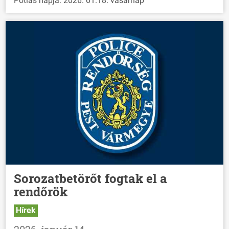
Pótlás napja: 2026. 01.18. vasárnap
Sorozatbetörőt fogtak el a
rendőrök
ÖNKORMÁNYZAT
ÜGYINTÉZÉS
Hírek
KÖZÖSSÉG