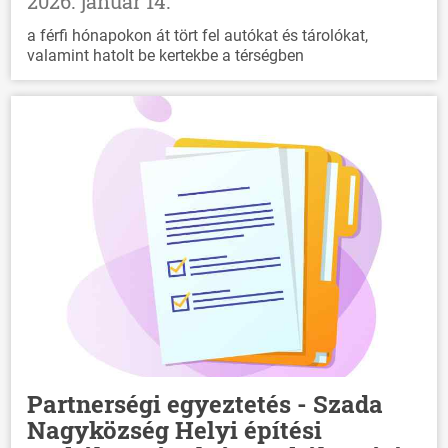
2026. január 14.
HÍREK
a férfi hónapokon át tört fel autókat és tárolókat,
valamint hatolt be kertekbe a térségben
VÁLASZTÁSOK
Partnerségi egyeztetés - Szada
Nagyközség Helyi építési