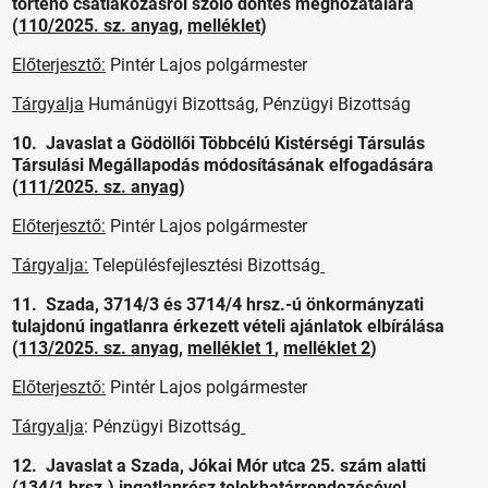
történő csatlakozásról szóló döntés meghozatalára
(
110/2025. sz. anyag
,
melléklet
)
Előterjesztő:
Pintér Lajos polgármester
Tárgyalja
Humánügyi Bizottság, Pénzügyi Bizottság
10. Javaslat a Gödöllői Többcélú Kistérségi Társulás
Társulási Megállapodás módosításának elfogadására
(
111/2025. sz. anyag
)
Előterjesztő:
Pintér Lajos polgármester
Tárgyalja:
Településfejlesztési Bizottság
11. Szada, 3714/3 és 3714/4 hrsz.-ú önkormányzati
tulajdonú ingatlanra érkezett vételi ajánlatok elbírálása
(
113/2025. sz. anyag
,
melléklet 1
,
melléklet 2
)
Előterjesztő:
Pintér Lajos polgármester
Tárgyalja
: Pénzügyi Bizottság
12. Javaslat a Szada, Jókai Mór utca 25. szám alatti
(134/1 hrsz.) ingatlanrész telekhatárrendezésével