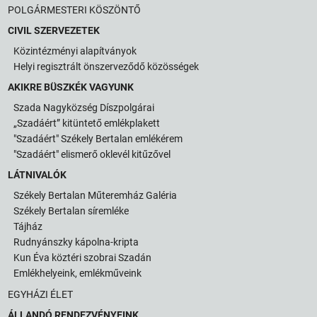
POLGÁRMESTERI KÖSZÖNTŐ
CIVIL SZERVEZETEK
Közintézményi alapítványok
Helyi regisztrált önszerveződő közösségek
AKIKRE BÜSZKÉK VAGYUNK
Szada Nagyközség Díszpolgárai
„Szadáért” kitüntető emlékplakett
"Szadáért" Székely Bertalan emlékérem
"Szadáért" elismerő oklevél kitűzővel
LÁTNIVALÓK
Székely Bertalan Műteremház Galéria
Székely Bertalan síremléke
Tájház
Rudnyánszky kápolna-kripta
Kun Éva köztéri szobrai Szadán
Emlékhelyeink, emlékműveink
EGYHÁZI ÉLET
ÁLLANDÓ RENDEZVÉNYEINK