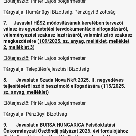
Előterjesztő:
Pintér Lajos polgármester
Tárgyalja:
Humánügyi Bizottság, Pénzügyi Bizottság
7. Javaslat HÉSZ módosításának keretében tervezői
válasz és egyeztetetési tervdokumentáció elfogadásáról,
véleményezési szakasz lezárásáról, valamint záró szakasz
megkezdésére (
109/2025. sz. anyag
,
melléklet
,
melléklet
2
,
melléklet 3
)
Előterjesztő:
Pintér Lajos polgármester
Tárgyalja:
Településfejlesztési Bizottság
8. Javaslat a Szada Nova Nkft 2025. II. negyedéves
teljesítéséről szóló beszámoló elfogadására (
115/2025.
sz. anyag
,
melléklet
)
Előterjesztő:
Pintér Lajos polgármester
Tárgyalja:
Pénzügyi Bizottság
9. Javaslat a BURSA HUNGARICA Felsőoktatási
Önkormányzati Ösztöndíj pályázat 2026. évi fordulójához