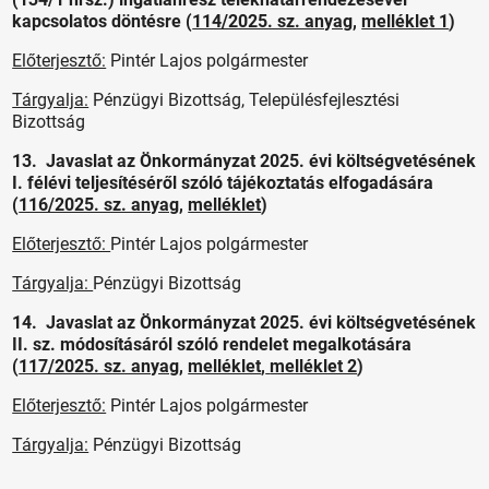
kapcsolatos döntésre (
114/2025. sz. anyag
,
melléklet 1
)
Előterjesztő:
Pintér Lajos polgármester
Tárgyalja:
Pénzügyi Bizottság, Településfejlesztési
Bizottság
13. Javaslat az Önkormányzat 2025. évi költségvetésének
I. félévi teljesítéséről szóló tájékoztatás elfogadására
(
116/2025. sz. anyag
,
melléklet
)
Előterjesztő:
Pintér Lajos polgármester
Tárgyalja:
Pénzügyi Bizottság
14. Javaslat az Önkormányzat 2025. évi költségvetésének
II. sz. módosításáról szóló rendelet megalkotására
(
117/2025. sz. anyag
,
melléklet
,
melléklet 2
)
Előterjesztő:
Pintér Lajos polgármester
Tárgyalja:
Pénzügyi Bizottság