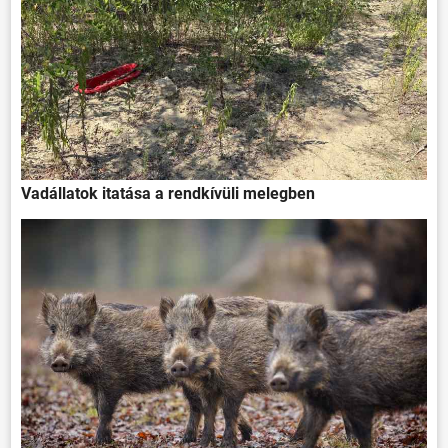
Vadállatok itatása a rendkívüli melegben
ÖNKORMÁNYZAT
ÜGYINTÉZÉS
KÖZÖSSÉG
HÍREK