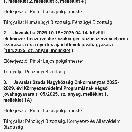
1
,
melléklet 2
,
melléklet 3
,
melléklet 4
)
Előterjesztő:
Pintér Lajos polgármester
Tárgyalja:
Humánügyi Bizottság, Pénzügyi Bizottság
2. Javaslat a 2025.10.15–2026.04.14. közötti
élelmiszer-beszerzéshez szükséges közbeszerzési eljárás
lezárására és a nyertes ajánlattevők jóváhagyására
(
104/2025. sz. anyag
,
melléklet
)
Előterjesztő:
Pintér Lajos polgármester
Tárgyalja:
Pénzügyi Bizottság
3. Javaslat Szada Nagyközség Önkormányzat 2025-
2029. évi Környezetvédelmi Programjának végső
jóváhagyására (
105/2025. sz. anyag
,
melléklet 1
,
melléklet 1A
)
Előterjesztő:
Pintér Lajos polgármester
Tárgyalja:
Pénzügyi Bizottság, Környezet- és Állatvédelmi
Bizottság