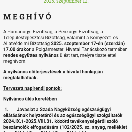
2025. szeptember 12.
M E G H Í V Ó
A Humánügyi Bizottság, a Pénzügyi Bizottság, a
Településfejlesztési Bizottság, valamint a Környezet- és
Állatvédelmi Bizottság
2025. szeptember 17-én (szerdán)
17.00 órakor
a Polgármesteri Hivatal Tanácskozó termében
rendes együttes nyilvános
ülést tart, melyre tisztelettel
meghívom.
A nyilvános előterjesztések a hivatal honlapján
megtalálhatóak.
Tervezett napirendi pontok:
Nyilvános ülés keretében
1. Javaslat a Szada Nagyközség egészségügyi
ellátásának helyzetéről és az egészségügyi szolgáltatók
2024.IX.1-2025.VIII.31. közötti tevékenységéről szóló
beszámolók elfogadására
(102/2025. sz. anyag,
melléklet