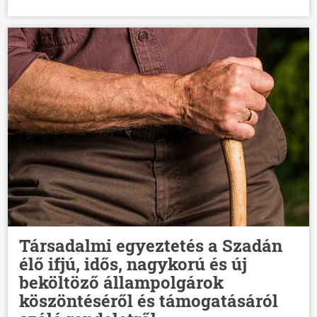
Társadalmi egyeztetés a Szadán
élő ifjú, idős, nagykorú és új
beköltöző állampolgárok
köszöntéséről és támogatásáról