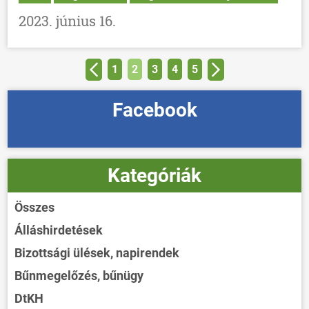
2023. június 16.
1
2
3
4
5
Facebook
Kategóriák
Összes
Álláshirdetések
Bizottsági ülések, napirendek
Bűnmegelőzés, bűnügy
DtKH