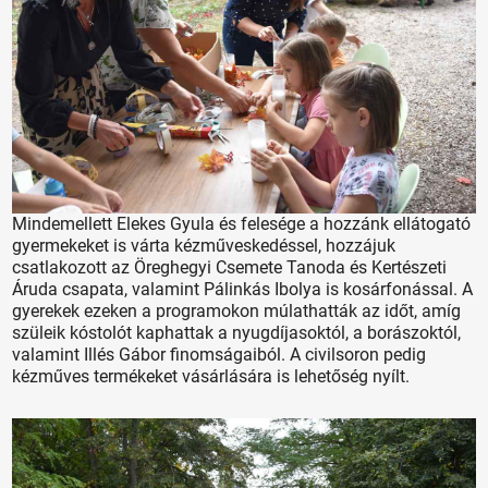
Mindemellett Elekes Gyula és felesége a hozzánk ellátogató
gyermekeket is várta kézműveskedéssel, hozzájuk
csatlakozott az Öreghegyi Csemete Tanoda és Kertészeti
Áruda csapata, valamint Pálinkás Ibolya is kosárfonással. A
gyerekek ezeken a programokon múlathatták az időt, amíg
szüleik kóstolót kaphattak a nyugdíjasoktól, a borászoktól,
valamint Illés Gábor finomságaiból. A civilsoron pedig
kézműves termékeket vásárlására is lehetőség nyílt.