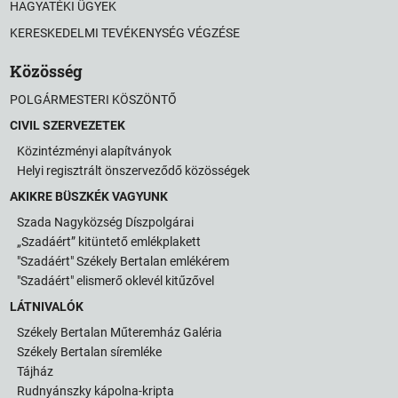
HAGYATÉKI ÜGYEK
KERESKEDELMI TEVÉKENYSÉG VÉGZÉSE
Közösség
POLGÁRMESTERI KÖSZÖNTŐ
CIVIL SZERVEZETEK
Közintézményi alapítványok
Helyi regisztrált önszerveződő közösségek
AKIKRE BÜSZKÉK VAGYUNK
Szada Nagyközség Díszpolgárai
„Szadáért” kitüntető emlékplakett
"Szadáért" Székely Bertalan emlékérem
"Szadáért" elismerő oklevél kitűzővel
LÁTNIVALÓK
Székely Bertalan Műteremház Galéria
Székely Bertalan síremléke
Tájház
Rudnyánszky kápolna-kripta