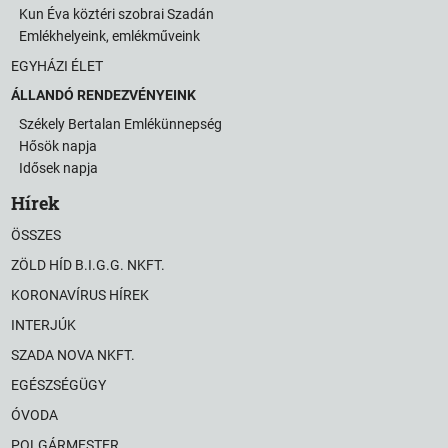
Kun Éva köztéri szobrai Szadán
Emlékhelyeink, emlékműveink
EGYHÁZI ÉLET
ÁLLANDÓ RENDEZVÉNYEINK
Székely Bertalan Emlékünnepség
Hősök napja
Idősek napja
Hírek
ÖSSZES
ZÖLD HÍD B.I.G.G. NKFT.
KORONAVÍRUS HÍREK
INTERJÚK
SZADA NOVA NKFT.
EGÉSZSÉGÜGY
ÓVODA
POLGÁRMESTER