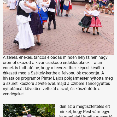
A zenés, énekes, táncos előadás minden helyszínen nagy
örömöt okozott a kíváncsiskodó érdeklődőknek. Talán
ennek is tudható be, hogy a tervezetthez képest később
érkezett meg a Székely-kertbe a felvonulók csoportja. A
hivatalos programot Pintér Lajos polgármester nyitotta meg
a szüreti koszorú átvételével, majd a Czibere Táncegyüttes
nyitótáncát követően vette át a szót, és köszöntötte a
vendégeket.
Idén az a megtiszteltetés ért
minket, hogy Pest vármegye
és romániai Hargita megye jó