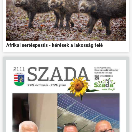
Afrikai sertéspestis - kérések a lakosság felé
ÖNKORMÁNYZAT
ÜGYINTÉZÉS
KÖZÖSSÉG
HÍREK
VÁLASZTÁSOK