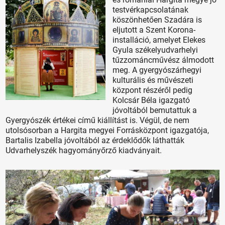
testvérkapcsolatának
köszönhetően Szadára is
eljutott a Szent Korona-
installáció, amelyet Elekes
Gyula székelyudvarhelyi
tűzzománcművész álmodott
meg. A gyergyószárhegyi
kulturális és művészeti
központ részéről pedig
Kolcsár Béla igazgató
jóvoltából bemutattuk a
Gyergyószék értékei című kiállítást is. Végül, de nem
utolsósorban a Hargita megyei Forrásközpont igazgatója,
Bartalis Izabella jóvoltából az érdeklődők láthatták
Udvarhelyszék hagyományőrző kiadványait.