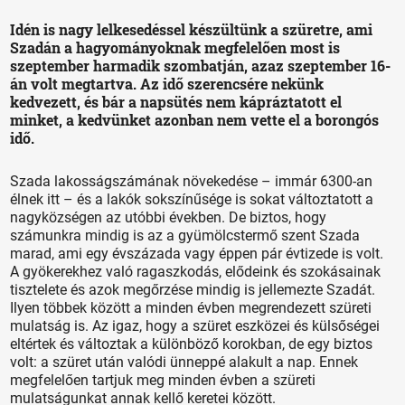
Idén is nagy lelkesedéssel készültünk a szüretre, ami
Szadán a hagyományoknak megfelelően most is
szeptember harmadik szombatján, azaz szeptember 16-
án volt megtartva. Az idő szerencsére nekünk
kedvezett, és bár a napsütés nem kápráztatott el
minket, a kedvünket azonban nem vette el a borongós
idő.
Szada lakosságszámának növekedése – immár 6300-an
élnek itt – és a lakók sokszínűsége is sokat változtatott a
nagyközségen az utóbbi években. De biztos, hogy
számunkra mindig is az a gyümölcstermő szent Szada
marad, ami egy évszázada vagy éppen pár évtizede is volt.
A gyökerekhez való ragaszkodás, elődeink és szokásainak
tisztelete és azok megőrzése mindig is jellemezte Szadát.
Ilyen többek között a minden évben megrendezett szüreti
mulatság is. Az igaz, hogy a szüret eszközei és külsőségei
eltértek és változtak a különböző korokban, de egy biztos
volt: a szüret után valódi ünneppé alakult a nap. Ennek
megfelelően tartjuk meg minden évben a szüreti
mulatságunkat annak kellő keretei között.