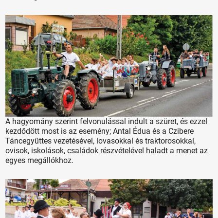
A hagyomány szerint felvonulással indult a szüret, és ezzel
kezdődött most is az esemény; Antal Édua és a Czibere
Táncegyüttes vezetésével, lovasokkal és traktorosokkal,
ovisok, iskolások, családok részvételével haladt a menet az
egyes megállókhoz.