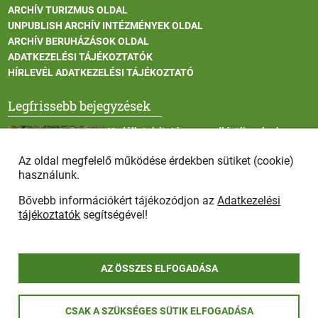
ARCHÍV TURIZMUS OLDAL
UNPUBLISH ARCHÍV INTÉZMÉNYEK OLDAL
ARCHÍV BERUHÁZÁSOK OLDAL
ADATKEZELÉSI TÁJÉKOZTATÓK
HÍRLEVÉL ADATKEZELÉSI TÁJÉKOZTATÓ
Legfrissebb bejegyzések
Vadállatok itatása a rendkívüli melegben
Az oldal megfelelő működése érdekben sütiket (cookie)
használunk.
Bővebb információkért tájékozódjon az
Adatkezelési
Afrikai sertéspestis - kérések a lakosság felé
tájékoztatók
segítségével!
AZ ÖSSZES ELFOGADÁSA
COPYRIGHT © 2025 - Szada Nagyközség Önkormányzat - Minden
CSAK A SZÜKSÉGES SÜTIK ELFOGADÁSA
jog fenntartva