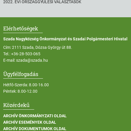
2022. ÉVI ORSZÁGGYŰLÉSI VÁLASZTÁSOK
Elérhetőségek
Szada Nagyközség Önkormányzat és Szadai Polgármesteri Hivatal
Cím: 2111 Szada, Dózsa György út 88.
Tel.:
+36-28-503-065
E-mail:
szada@szada.hu
Ügyfélfogadás
Hétfő-Szerda: 8.00-16.00
Péntek: 8.00-12.00
Közérdekű
ARCHÍV ÖNKORMÁNYZATI OLDAL
ARCHÍV ESEMÉNYEK OLDAL
ARCHÍV DOKUMENTUMOK OLDAL