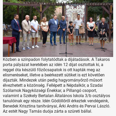
Közben a színpadon folytatódtak a díjátadások. A Takaros
porta pályázat keretében az idén 12 díjat osztottak ki, a
reggel óta készülő főzőcsapatok is ott kapták meg az
elismeréseket, illetve a beérkezett sütiket is ezt követően
díjazták. Mindezek után pedig hagyományőrző műsort
élvezhetett a közönség. Fellépett a Népdalkör, a Szadai
Szólamok Nagyközségi Énekkar, a Pillangó csoport,
valamint a Székely Bertalan Általános Iskola 3/b osztályos
tanulóinak egy része. Idén Gödöllőről érkeztek vendégeink,
Benedek Krisztina tanítványai, Árki Andris és Pervai László.
Az estét Nagy Tamás duója zárta a szüreti bállal.