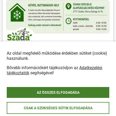
Az oldal megfelelő működése érdekben sütiket (cookie)
ÖSSZES PLAKÁT
használunk.
Bővebb információkért tájékozódjon az
Adatkezelési
tájékoztatók
segítségével!
Önkormányzat
POLGÁRMESTERI HIVATAL
AZ ÖSSZES ELFOGADÁSA
Ügyfélfogadás, elérhetőségek
Polgármesteri Hivatal
Rendeletek
CSAK A SZÜKSÉGES SÜTIK ELFOGADÁSA
Hirdetmények