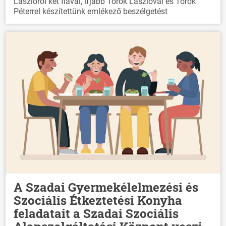
Lászlóról két fiával, ifjabb Török Lászlóval és Török
Péterrel készítettünk emlékező beszélgetést
A Szadai Gyermekélelmezési és
Szociális Étkeztetési Konyha
feladatait a Szadai Szociális