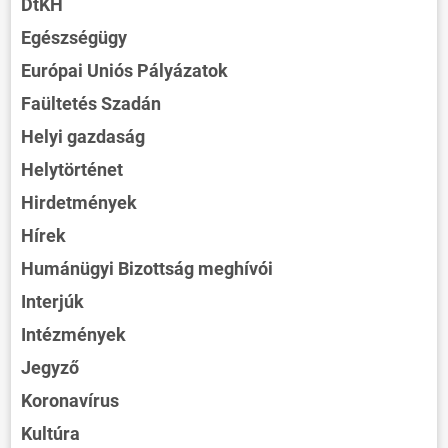
DtKH
Egészségügy
Európai Uniós Pályázatok
Faültetés Szadán
Helyi gazdaság
Helytörténet
Hirdetmények
Hírek
Humánügyi Bizottság meghívói
Interjúk
Intézmények
Jegyző
Koronavírus
Kultúra