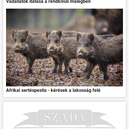
Vadállatok itatása a rendkívüli melegben
Afrikai sertéspestis - kérések a lakosság felé