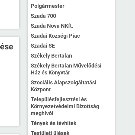
Polgármester
Szada 700
Szada Nova NKft.
Szadai Községi Piac
tése
Szadai SE
Székely Bertalan
Székely Bertalan Művelődési
Ház és Könyvtár
Szociális Alapszolgáltatási
Központ
Településfejlesztési és
Környezetvédelmi Bizottság
meghívói
Tények és tévhitek
Testületi ülések