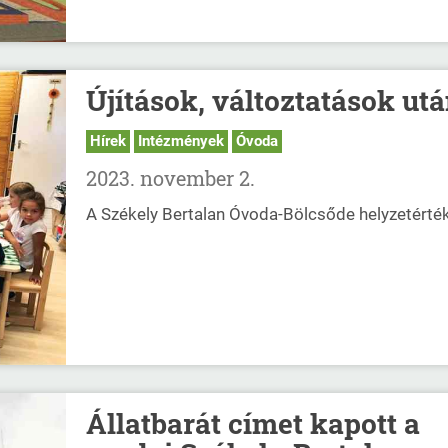
Újítások, változtatások ut
Hírek
Intézmények
Óvoda
2023. november 2.
A Székely Bertalan Óvoda-Bölcsőde helyzetérté
Állatbarát címet kapott a