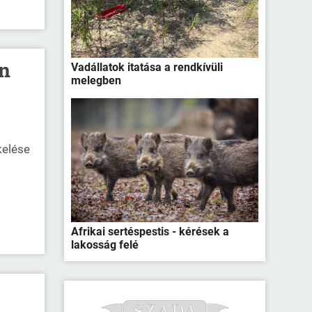
án
Vadállatok itatása a rendkívüli
melegben
kelése
Afrikai sertéspestis - kérések a
lakosság felé